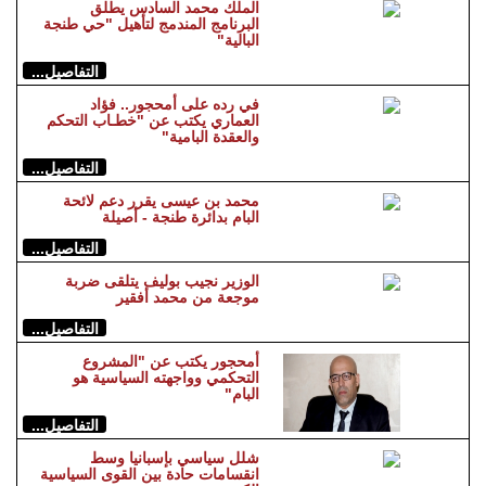
الملك محمد السادس يطلق
البرنامج المندمج لتأهيل "حي طنجة
البالية"
التفاصيل...
في رده على أمحجور.. فؤاد
العماري يكتب عن "خطـاب التحكم
والعقدة البامية"
التفاصيل...
محمد بن عيسى يقرر دعم لائحة
البام بدائرة طنجة - أصيلة
التفاصيل...
الوزير نجيب بوليف يتلقى ضربة
موجعة من محمد أفقير
التفاصيل...
أمحجور يكتب عن "المشروع
التحكمي وواجهته السياسية هو
البام"
التفاصيل...
شلل سياسي بإسبانيا وسط
انقسامات حادة بين القوى السياسية