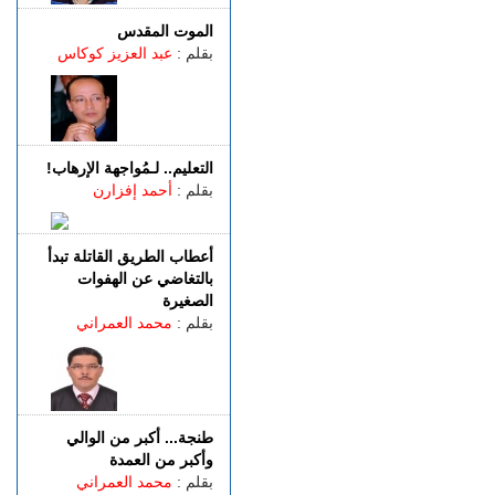
باستخدام مفاتيح مزورة..
سرقة منازل تطيح بشخصين
الموت المقدس
في قبضة الشرطة
بقلم :
عبد العزيز كوكاس
الجمعة 07 غشت | 18:49
طنجة.. العثور على جثة أربعيني
معلقة بواسطة حبل داخل غابة
بالكوارت
التعليم.. لـمُواجهة الإرهاب!
الجمعة 07 غشت | 17:15
بقلم :
أحمد إفزارن
وصفتها بـ"المفبركة".. حركة
"جيل زد 212" تتبرأ من
منشورات تحرض على النزول
أعطاب الطريق القاتلة تبدأ
إلى الشارع
بالتغاضي عن الهفوات
الصغيرة
بقلم :
محمد العمراني
طنجة... أكبر من الوالي
وأكبر من العمدة
بقلم :
محمد العمراني