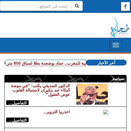
أخر الأخبار
+ ذهبية عالمية للمغرب.. عماد بوشجدة بطلا لسباق 800 متر للشباب
سياسة
الدكتور الصديقي يكتب: "في موضة
البكاء عند بنكيران لاستمالة القلوب
عوض العقول"
التفاصيل...
احذروا التزوير..
التفاصيل...