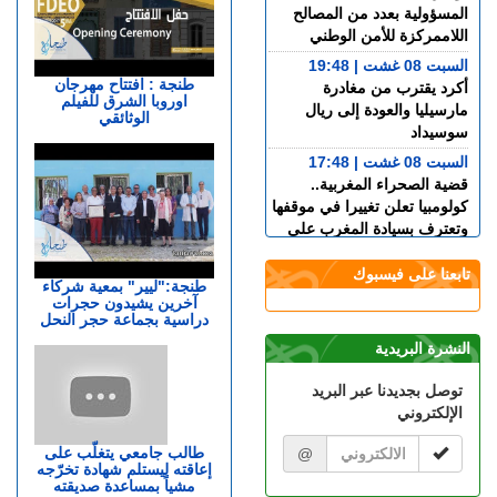
المسؤولية بعدد من المصالح
اللاممركزة للأمن الوطني
السبت 08 غشت | 19:48
طنجة : افتتاح مهرجان
أكرد يقترب من مغادرة
اوروبا الشرق للفيلم
مارسيليا والعودة إلى ريال
الوثائقي
سوسيداد
السبت 08 غشت | 17:48
قضية الصحراء المغربية..
كولومبيا تعلن تغييرا في موقفها
وتعترف بسيادة المغرب على
صحرائه
تابعنا على فيسبوك
السبت 08 غشت | 15:47
طنجة:"ليير" بمعية شركاء
آخرين يشيدون حجرات
خورخي ميسي.. وفاة والد نجم
دراسية بجماعة حجر النحل
كرة القدم الأرجنتيني ليونيل
ميسي عن عمر 68 عاما
النشرة البريدية
السبت 08 غشت | 14:49
توصل بجديدنا عبر البريد
العرائـــش.. تصريحات
الإلكتروني
واتهامات زائفة تورط مرشحة
للهجرة السرية
طالب جامعي يتغلّب على
@
إعاقته ليستلم شهادة تخرّجه
السبت 08 غشت | 12:40
مشياً بمساعدة صديقته
طنجة.. حادث مروع بطريق