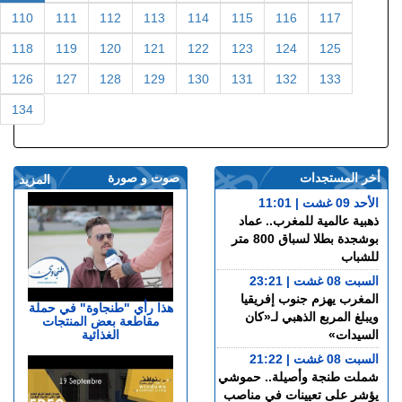
110
111
112
113
114
115
116
117
118
119
120
121
122
123
124
125
126
127
128
129
130
131
132
133
134
أخر المستجدات
صوت و صورة
المزيد
الأحد 09 غشت | 11:01
ذهبية عالمية للمغرب.. عماد
بوشجدة بطلا لسباق 800 متر
للشباب
السبت 08 غشت | 23:21
المغرب يهزم جنوب إفريقيا
هذا رأي "طنجاوة" في حملة
ويبلغ المربع الذهبي لـ«كان
مقاطعة بعض المنتجات
الغذائية
السيدات»
السبت 08 غشت | 21:22
شملت طنجة وأصيلة.. حموشي
يؤشر على تعيينات في مناصب