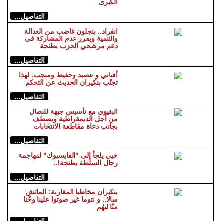
الكبرى
التفاصيل...
انفراد.. بنجلون غاضب من العدالة
والتنمية ويقرر عدم المشاركة في
دعم مرشحي الحزب بطنجة
التفاصيل...
أفتاتي و عصيد وحفيظ ومنجب: لهذا
تجنّب بنكيران الحديث عن التحكم
التفاصيل...
البقيوي مع تأسيس جبهة للنضال
من أجل الديمقراطية ويصطف
بجانب دعاة مقاطعة الانتخابات
التفاصيل...
خيي يلجأ إلى "الفايسبوك" لمهاجمة
رجال السلطة بطنجة!..
التفاصيل...
بنكيران مخاطبا المغاربة: الماتش
سالا.. و نتوما غير صوتوا علينا وحْنا
منَّا ليهُم
التفاصيل...