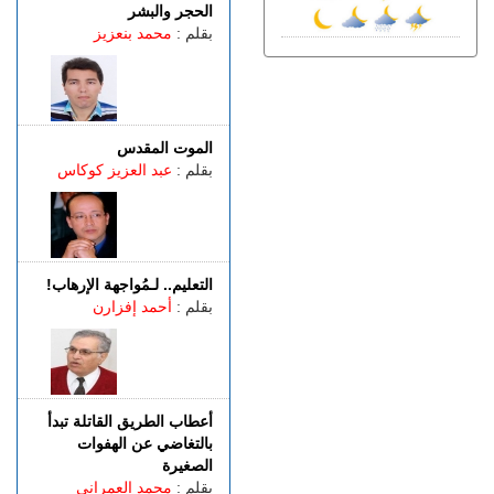
الجمعة 07 غشت | 14:52
الحجر والبشر
تفوق الـ40 درجة.. المغرب
بقلم :
محمد بنعزيز
يواجه موجة حر
الجمعة 07 غشت | 13:07
طنجة.. فيديو متداول يقود إلى
توقيف شخصين للاشتباه في
الفرار من محطة وقود دون أداء
الموت المقدس
بقلم :
عبد العزيز كوكاس
الجمعة 07 غشت | 11:02
رسميـــا.. إلغاء المباراة الودية
بين اتحاد طنجة وبرشلونة
الخميس 06 غشت | 23:12
مصدر دبلوماسي: إعادة
التعليم.. لـمُواجهة الإرهاب!
القاصرين غير المرفوقين
بقلم :
أحمد إفزارن
مسألة مبدأ قائمة على
التعليمات الملكية
أعطاب الطريق القاتلة تبدأ
بالتغاضي عن الهفوات
الصغيرة
بقلم :
محمد العمراني