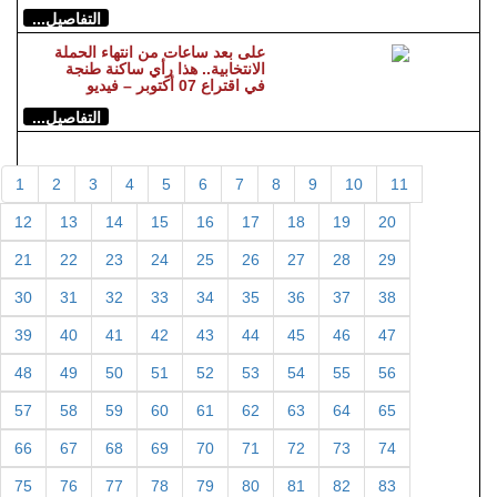
التفاصيل...
على بعد ساعات من انتهاء الحملة
الانتخابية.. هذا رأي ساكنة طنجة
في اقتراع 07 أكتوبر – فيديو
التفاصيل...
1
2
3
4
5
6
7
8
9
10
11
12
13
14
15
16
17
18
19
20
21
22
23
24
25
26
27
28
29
30
31
32
33
34
35
36
37
38
39
40
41
42
43
44
45
46
47
48
49
50
51
52
53
54
55
56
57
58
59
60
61
62
63
64
65
66
67
68
69
70
71
72
73
74
75
76
77
78
79
80
81
82
83