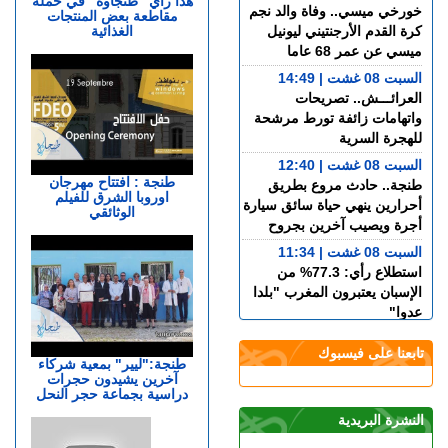
هذا رأي "طنجاوة" في حملة
خورخي ميسي.. وفاة والد نجم
مقاطعة بعض المنتجات
الغذائية
كرة القدم الأرجنتيني ليونيل
ميسي عن عمر 68 عاما
السبت 08 غشت | 14:49
العرائـــش.. تصريحات
واتهامات زائفة تورط مرشحة
للهجرة السرية
السبت 08 غشت | 12:40
طنجة : افتتاح مهرجان
طنجة.. حادث مروع بطريق
اوروبا الشرق للفيلم
أحرارين ينهي حياة سائق سيارة
الوثائقي
أجرة ويصيب آخرين بجروح
السبت 08 غشت | 11:34
استطلاع رأي: 77.3% من
الإسبان يعتبرون المغرب "بلدا
عدوا"
الجمعة 07 غشت | 23:01
تابعنا على فيسبوك
سوء تدبير.. وزارة النقل تتسبب
طنجة:"ليير" بمعية شركاء
آخرين يشيدون حجرات
في أزمة طوابير السيارات أمام
دراسية بجماعة حجر النحل
مراكز الفحص التقني بطنجة
النشرة البريدية
الجمعة 07 غشت | 22:30
إسبانيا.. الشرطة تعلن تفكيك