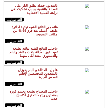
بالفيديو.. حصاد يطلق النار على
العدالة والتنمية بسبب تشكيكه في
نزاهة العملية الانتخابية
التفاصيل...
هاته هي النتائج الشبه نهائية لدائرة
طنجة - أصيلة بعد فرز 99 % من
مكاتب التصويت
التفاصيل...
عاجل.. النتائج الشبه نهائية بطنجة
تفيد بفوز العدالة بثلاث مقاعد والبام
والدستوري مقعد لكل منهما
التفاصيل...
عاجل.. العدالة و البام يفوزان
بالمقعدين المخصصين لإقليم
الفحص أنجرة
التفاصيل...
عاجل.. المصباح بطنجة يحسم فوزه
بمقعدين ويتجه لتحقيق اكتساح
جديد
التفاصيل...