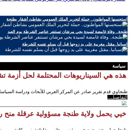
استحسنها المواطنون.. حملة لتحرير الملك العمومي بشاطئ أشقار بطنجة
طنجة.. وفاة غامضة لسيدة بحي مرشان تستنفر عناصر الشرطة يوم العيد
إسبانيا..مقتل مغربية على يد زوجها قبل أن يسلم نفسه للشرطة
سياسة
هذه هي السيناريوهات المحتلمة لحل أزمة ت
طنجاوي قدم تقرير صادر عن المركز العربي للأبحاث ودراسة السياسات
التفاصيل...
خيي يحمل ولاية طنجة مسؤولية عرقلة منح رخ
طنجاوي لم يجد محمد خيي، رئيس مجلس مقاطعة بني مكادة، من مشج