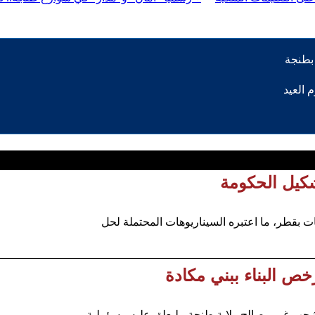
شكيل الحكومة
 بقطر، ما اعتبره السيناريوهات المحتملة لحل
ص البناء ببني مكادة
ب غير مصالح ولاية طنجة، ليعلق عليه مسؤولية