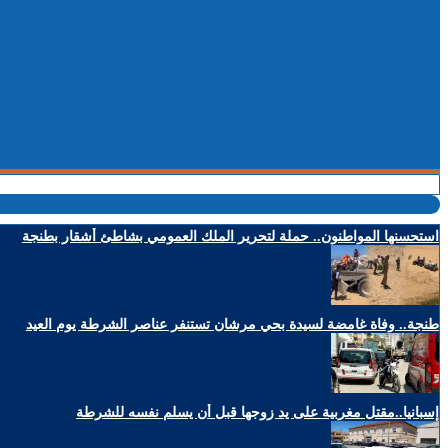
استحسنها المواطنون.. حملة لتحرير الملك العمومي بشاطئ أشقار بطنجة
طنجة.. وفاة غامضة لسيدة بحي مرشان تستنفر عناصر الشرطة يوم العيد
إسبانيا..مقتل مغربية على يد زوجها قبل أن يسلم نفسه للشرطة