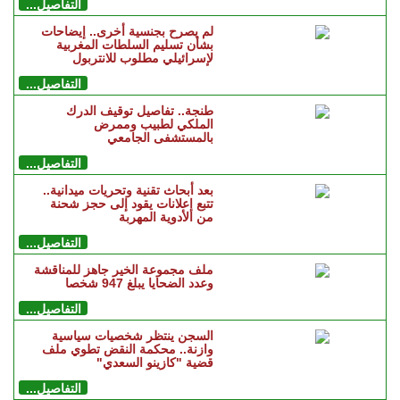
التفاصيل...
لم يصرح بجنسية أخرى.. إيضاحات
بشأن تسليم السلطات المغربية
لإسرائيلي مطلوب للانتربول
التفاصيل...
طنجة.. تفاصيل توقيف الدرك
الملكي لطبيب وممرض
بالمستشفى الجامعي
التفاصيل...
بعد أبحاث تقنية وتحريات ميدانية..
تتبع إعلانات يقود إلى حجز شحنة
من الأدوية المهربة
التفاصيل...
ملف مجموعة الخير جاهز للمناقشة
وعدد الضحايا يبلغ 947 شخصا
التفاصيل...
السجن ينتظر شخصيات سياسية
وازنة.. محكمة النقض تطوي ملف
قضية "كازينو السعدي"
التفاصيل...