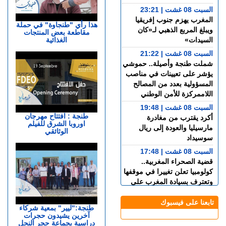
السبت 08 غشت | 23:21
المغرب يهزم جنوب إفريقيا
هذا رأي "طنجاوة" في حملة
ويبلغ المربع الذهبي لـ«كان
مقاطعة بعض المنتجات
الغذائية
السيدات»
السبت 08 غشت | 21:22
شملت طنجة وأصيلة.. حموشي
يؤشر على تعيينات في مناصب
المسؤولية بعدد من المصالح
اللاممركزة للأمن الوطني
السبت 08 غشت | 19:48
طنجة : افتتاح مهرجان
أكرد يقترب من مغادرة
اوروبا الشرق للفيلم
مارسيليا والعودة إلى ريال
الوثائقي
سوسيداد
السبت 08 غشت | 17:48
قضية الصحراء المغربية..
كولومبيا تعلن تغييرا في موقفها
وتعترف بسيادة المغرب على
صحرائه
تابعنا على فيسبوك
السبت 08 غشت | 15:47
طنجة:"ليير" بمعية شركاء
آخرين يشيدون حجرات
خورخي ميسي.. وفاة والد نجم
دراسية بجماعة حجر النحل
كرة القدم الأرجنتيني ليونيل