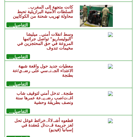
كانت متجهة إلى المغرب..
السلطات الأمنية البرازيلية تحبط
محاولة تهريب شحنة من الكوكايين
التفاصيل...
وسط انفلات أمني.. ميليشا
"البوليساريو" تواصل جرائمها
المروعة في حق المحتجزين في
مخيمات تندوف
التفاصيل...
معطيات جديد حول واقعة شبهة
الاعتداء الجـ.نـ.سي على رضـ.ي/عة
بطنجة
التفاصيل...
طنجة.. تدخل أمني لتوقيف شاب
اغـ.ت/صب رضـ.يـ.عة عمرها سنة
ونصف بطريقة وحشية
التفاصيل...
قطعوه أشـ.لاءً..خرائط غوغل تحل
لغز جريمة قـ.ت/ل مُعقدة في
إسبانيا (فيديو)