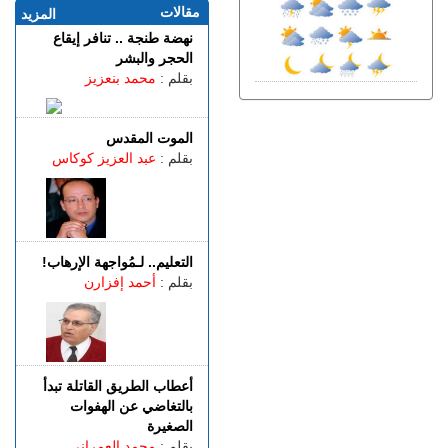
المهاجرين عبر المتوسط
مقالات
المزيد
(فيديو)
نهضة طنجة .. تنافر إيقاع
الجمعة 07 غشت | 21:06
الحجر والبشر
طنجة.. مصرع شابة عشرينية
بقلم :
محمد بنعزيز
غرقا داخل بحيرة بمنطقة
الگوارت
الموت المقدس
الجمعة 07 غشت | 20:08
بقلم :
عبد العزيز كوكاس
باستخدام مفاتيح مزورة..
سرقة منازل تطيح بشخصين
في قبضة الشرطة
الجمعة 07 غشت | 18:49
طنجة.. العثور على جثة أربعيني
التعليم.. لـمُواجهة الإرهاب!
معلقة بواسطة حبل داخل غابة
بقلم :
أحمد إفزارن
بالكوارت
الجمعة 07 غشت | 17:15
وصفتها بـ"المفبركة".. حركة
"جيل زد 212" تتبرأ من
منشورات تحرض على النزول
أعطاب الطريق القاتلة تبدأ
إلى الشارع
بالتغاضي عن الهفوات
الصغيرة
بقلم :
محمد العمراني