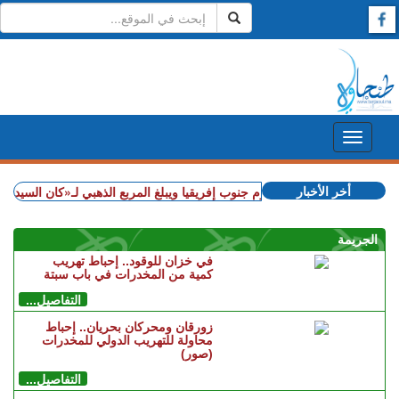
أخر الأخبار
+ المغرب يهزم جنوب إفريقيا ويبلغ المربع الذهبي لـ«كان السيدات»
+
الجريمة
في خزان للوقود.. إحباط تهريب
كمية من المخدرات في باب سبتة
التفاصيل...
زورقان ومحركان بحريان.. إحباط
محاولة للتهريب الدولي للمخدرات
(صور)
التفاصيل...