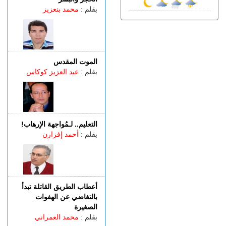
باستخدام مفاتيح مزورة..
بقلم :
محمد بنعزيز
سرقة منازل تطيح بشخصين
في قبضة الشرطة
الجمعة 07 غشت | 18:49
طنجة.. العثور على جثة أربعيني
معلقة بواسطة حبل داخل غابة
الموت المقدس
بالكوارت
بقلم :
عبد العزيز كوكاس
الجمعة 07 غشت | 17:15
وصفتها بـ"المفبركة".. حركة
"جيل زد 212" تتبرأ من
منشورات تحرض على النزول
التعليم.. لـمُواجهة الإرهاب!
إلى الشارع
بقلم :
أحمد إفزارن
الجمعة 07 غشت | 14:52
تفوق الـ40 درجة.. المغرب
يواجه موجة حر
أعطاب الطريق القاتلة تبدأ
بالتغاضي عن الهفوات
الصغيرة
بقلم :
محمد العمراني