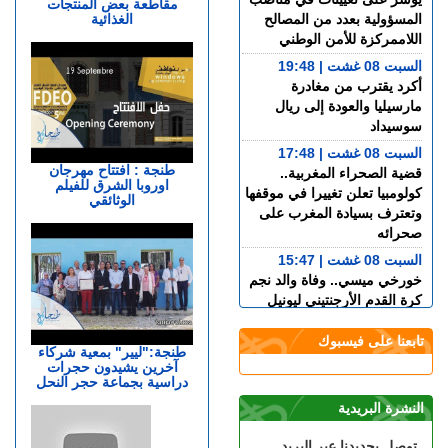
مقاطعة بعض المنتجات
الغذائية
المسؤولية بعدد من المصالح
اللاممركزة للأمن الوطني
السبت 08 غشت | 19:48
أكرد يقترب من مغادرة
مارسيليا والعودة إلى ريال
سوسيداد
السبت 08 غشت | 17:48
طنجة : افتتاح مهرجان
قضية الصحراء المغربية..
اوروبا الشرق للفيلم
كولومبيا تعلن تغييرا في موقفها
الوثائقي
وتعترف بسيادة المغرب على
صحرائه
السبت 08 غشت | 15:47
خورخي ميسي.. وفاة والد نجم
كرة القدم الأرجنتيني ليونيل
ميسي عن عمر 68 عاما
تابعنا على فيسبوك
السبت 08 غشت | 14:49
طنجة:"ليير" بمعية شركاء
آخرين يشيدون حجرات
العرائـــش.. تصريحات
دراسية بجماعة حجر النحل
واتهامات زائفة تورط مرشحة
للهجرة السرية
النشرة البريدية
السبت 08 غشت | 12:40
توصل بجديدنا عبر البريد