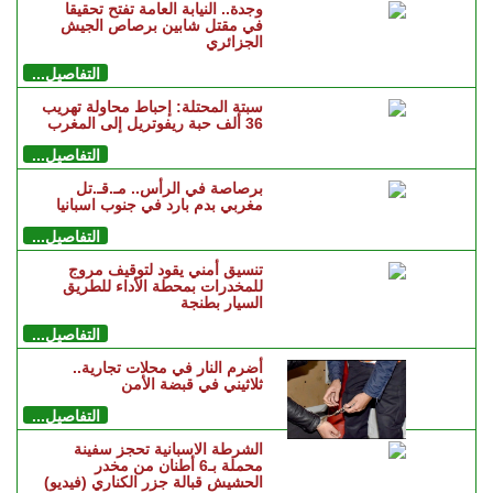
وجدة.. النيابة العامة تفتح تحقيقا
في مقتل شابين برصاص الجيش
الجزائري
التفاصيل...
سبتة المحتلة: إحباط محاولة تهريب
36 ألف حبة ريفوتريل إلى المغرب
التفاصيل...
برصاصة في الرأس.. مـ.قـ.تل
مغربي بدم بارد في جنوب اسبانيا
التفاصيل...
تنسيق أمني يقود لتوقيف مروج
للمخدرات بمحطة الأداء للطريق
السيار بطنجة
التفاصيل...
أضرم النار في محلات تجارية..
ثلاثيني في قبضة الأمن
التفاصيل...
الشرطة الاسبانية تحجز سفينة
محملة بـ6 أطنان من مخدر
الحشيش قبالة جزر الكناري (فيديو)