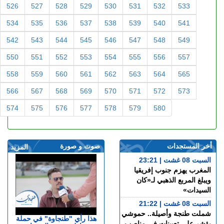
526
527
528
529
530
531
532
533
534
535
536
537
538
539
540
541
542
543
544
545
546
547
548
549
550
551
552
553
554
555
556
557
558
559
560
561
562
563
564
565
566
567
568
569
570
571
572
573
574
575
576
577
578
579
580
أخر المستجدات
صوت و صورة
المزيد
السبت 08 غشت | 23:21
المغرب يهزم جنوب إفريقيا
ويبلغ المربع الذهبي لـ«كان
السيدات»
السبت 08 غشت | 21:22
شملت طنجة وأصيلة.. حموشي
هذا رأي "طنجاوة" في حملة
يؤشر على تعيينات في مناصب