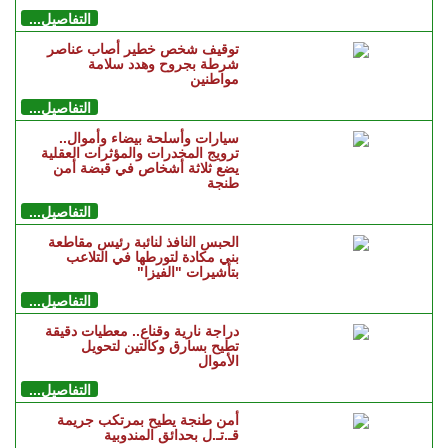
التفاصيل...
توقيف شخص خطير أصاب عناصر
شرطة بجروح وهدد سلامة
مواطنين
التفاصيل...
سيارات وأسلحة بيضاء وأموال..
ترويج المخدرات والمؤثرات العقلية
يضع ثلاثة أشخاص في قبضة أمن
طنجة
التفاصيل...
الحبس النافذ لنائبة رئيس مقاطعة
بني مكادة لتورطها في التلاعب
بتأشيرات "الفيزا"
التفاصيل...
دراجة نارية وقناع.. معطيات دقيقة
تطيح بسارق وكالتين لتحويل
الأموال
التفاصيل...
أمن طنجة يطيح بمرتكب جريمة
قـ.تـ.ل بحدائق المندوبية