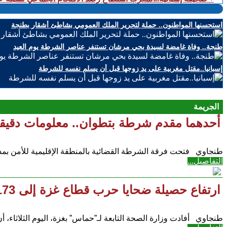
استحسنها المواطنون.. حملة لتحرير الملك العمومي بشاطئ أشقار بطنجة
طنجة.. وفاة غامضة لسيدة بحي مرشان تستنفر عناصر الشرطة يوم العيد
إسبانيا..مقتل مغربية على يد زوجها قبل أن يسلم نفسه للشرطة
الجريمة
أحدهما مقدم شرطة بتطوان.. معلومات دقيقة 
طنجاوي فتحت فرقة الشرطة القضائية بالمنطقة الإقليمية للأمن بمدينة النا
التفاصيل...
ارتفاع حصيلة ضحايا حرب قطاع غزة إلى 35173 قتيلا ومسؤول أمريكي لا يعترف بارتكاب إبادة
طنجاوي أفادت وزارة الصحة التابعة لـ”حماس” بغزة، اليوم الثلاثاء، أ