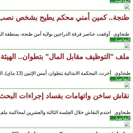
التفاصيل...
طنجة.. كمين أمني محكم يطيح بشخص نصب على 80 ضحية بعدما أوهمهم بقدرته عل
طنجاوي أوقفت عناصر فرقة الدراجين بولاية أمن طنجة، بمنطقة المر
التفاصيل...
ملف "التوظيف مقابل المال" بتطوان.. الهيئ
طنجاوي أخرت، المحكمة الابتدائية بتطوان، أمس الإثنين (13 ماي)، النظر في ملف متابعة أنس اليملاحي،
التفاصيل...
نقاش ساخن واتهامات بفساد إجراءات البحث 
طنجاوي احتدم النقاش خلال الجلسة الثالثة والعشرين لمحاكمة ملف ال
التفاصيل...