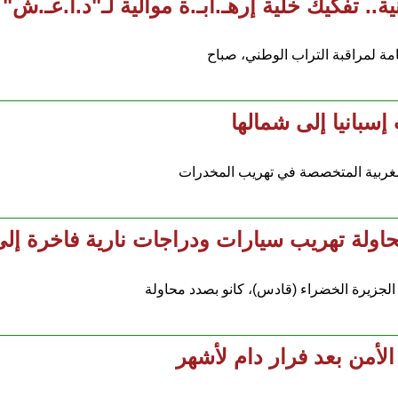
 تفكيك خلية إرهـ.ابـ.ة موالية لـ"د.ا.عـ.ش"
مة لمراقبة التراب الوطني، صباح
سبانيا إلى شمالها
لمغربية المتخصصة في تهريب المخدرات
جزيرة الخضراء (قادس)، كانو بصدد محاولة
الأمن بعد فرار دام لأشهر