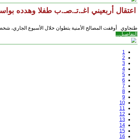
اعتقال أربعيني اغـ.تـ.صـ.ب طفلا وهدده ب
طنجاوي أوقفت المصالح الأمنية بتطوان خلال الأسبوع الجاري، شخصا أ
التفاصيل...
1
2
3
4
5
6
7
8
9
10
11
12
13
14
15
16