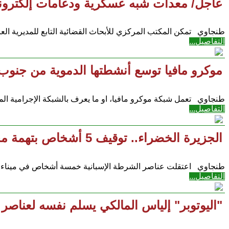
عاجل/ معدات شبه عسكرية ودعامات إلكترونية..
طنجاوي تمكن المكتب المركزي للأبحاث القضائية التابع للمديرية العا
التفاصيل...
موكرو مافيا توسع أنشطتها الدموية من جنوب إ
​طنجاوي تعمل شبكة موكرو مافيا، او ما يعرف بالشبكة الإجرامية ا
التفاصيل...
الجزيرة الخضراء.. توقيف 5 أشخاص بتهمة محاولة تهريب سيارات ودراجات نارية فاخرة إلى طنجة
طنجاوي اعتقلت عناصر الشرطة الإسبانية خمسة أشخاص في ميناء ال
التفاصيل...
"اليوتوبر" إلياس المالكي يسلم نفسه لعناصر 