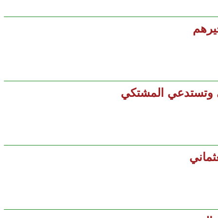
حي وتستدعي المشتكي
ثماني