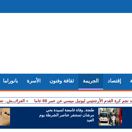
إقتصاد
الجريمة
ثقافة وفنون
الأسرة
بانوراما
م كرة القدم الأرجنتيني ليونيل ميسي عن عمر 68 عاما
+ العرائـــش.. 
طنجة.. وفاة غامضة لسيدة بحي
مرشان تستنفر عناصر الشرطة يوم
العيد