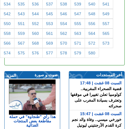
534
535
536
537
538
539
540
541
542
543
544
545
546
547
548
549
550
551
552
553
554
555
556
557
558
559
560
561
562
563
564
565
566
567
568
569
570
571
572
573
574
575
576
577
578
579
580
أخر المستجدات
صوت و صورة
المزيد
السبت 08 غشت | 17:48
قضية الصحراء المغربية..
كولومبيا تعلن تغييرا في موقفها
وتعترف بسيادة المغرب على
صحرائه
السبت 08 غشت | 15:47
هذا رأي "طنجاوة" في حملة
خورخي ميسي.. وفاة والد نجم
مقاطعة بعض المنتجات
الغذائية
كرة القدم الأرجنتيني ليونيل