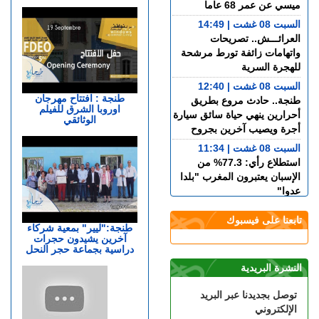
ميسي عن عمر 68 عاما
السبت 08 غشت | 14:49
العرائـــش.. تصريحات
واتهامات زائفة تورط مرشحة
للهجرة السرية
السبت 08 غشت | 12:40
طنجة : افتتاح مهرجان
طنجة.. حادث مروع بطريق
اوروبا الشرق للفيلم
أحرارين ينهي حياة سائق سيارة
الوثائقي
أجرة ويصيب آخرين بجروح
السبت 08 غشت | 11:34
استطلاع رأي: 77.3% من
الإسبان يعتبرون المغرب "بلدا
عدوا"
الجمعة 07 غشت | 23:01
تابعنا على فيسبوك
سوء تدبير.. وزارة النقل تتسبب
طنجة:"ليير" بمعية شركاء
آخرين يشيدون حجرات
في أزمة طوابير السيارات أمام
دراسية بجماعة حجر النحل
مراكز الفحص التقني بطنجة
النشرة البريدية
الجمعة 07 غشت | 22:30
إسبانيا.. الشرطة تعلن تفكيك
توصل بجديدنا عبر البريد
واحدة من أكبر شبكات تهريب
الإلكتروني
المهاجرين عبر المتوسط