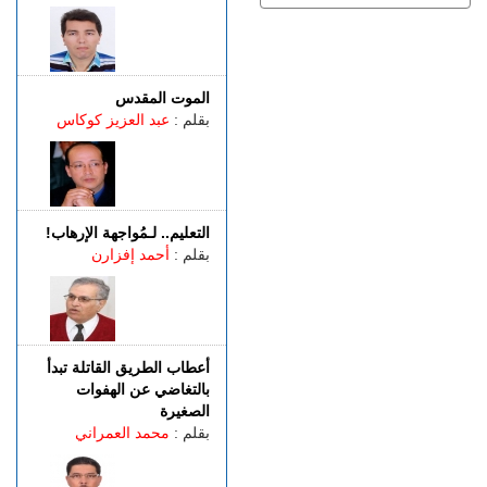
يواجه موجة حر
الجمعة 07 غشت | 13:07
طنجة.. فيديو متداول يقود إلى
توقيف شخصين للاشتباه في
الفرار من محطة وقود دون أداء
الموت المقدس
بقلم :
عبد العزيز كوكاس
الجمعة 07 غشت | 11:02
رسميـــا.. إلغاء المباراة الودية
بين اتحاد طنجة وبرشلونة
الخميس 06 غشت | 23:12
مصدر دبلوماسي: إعادة
التعليم.. لـمُواجهة الإرهاب!
القاصرين غير المرفوقين
بقلم :
أحمد إفزارن
مسألة مبدأ قائمة على
التعليمات الملكية
أعطاب الطريق القاتلة تبدأ
بالتغاضي عن الهفوات
الصغيرة
بقلم :
محمد العمراني