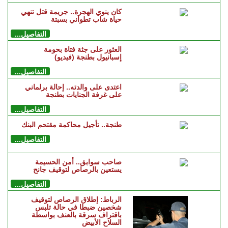
كان ينوي الهجرة.. جريمة قتل تنهي
حياة شاب تطواني بسبتة
التفاصيل...
العثور على جثة فتاة بحومة
إسبانيول بطنجة (فيديو)
التفاصيل...
اعتدى على والدته.. إحالة برلماني
على غرفة الجنايات بطنجة
التفاصيل...
طنجة.. تأجيل محاكمة مقتحم البنك
التفاصيل...
صاحب سوابق.. أمن الحسيمة
يستعين بالرصاص لتوقيف جانح
التفاصيل...
الرباط: إطلاق الرصاص لتوقيف
شخصين ضبطا في حالة تلبس
باقتراف سرقة بالعنف بواسطة
السلاح الأبيض