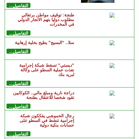
التفاصيل...
طنجة: توقيف مواطن برتغالي
مطلوب دوليا بتهم الاتجار الدولي
في المخدرات
التفاصيل...
سلا.. "البسيج" يطيح بخلية إرهابية
التفاصيل...
"ديستي" تسقط شبكة إجرامية
نفذت عملية السطو على وكالة
لبريد بنك
التفاصيل...
دراجة نارية ومبلغ مالي.. الكوكايين
تقود شخصا للاعتقال بطنجة
التفاصيل...
رجال الحموشي يفككون شبكة
إجرامية تنشط في السطو على
حسابات بنكية دولية
التفاصيل...