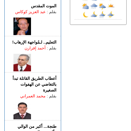
الگوارت
الموت المقدس
الجمعة 07 غشت | 20:08
بقلم :
عبد العزيز كوكاس
باستخدام مفاتيح مزورة..
سرقة منازل تطيح بشخصين
في قبضة الشرطة
الجمعة 07 غشت | 18:49
التعليم.. لـمُواجهة الإرهاب!
طنجة.. العثور على جثة أربعيني
بقلم :
أحمد إفزارن
معلقة بواسطة حبل داخل غابة
بالكوارت
الجمعة 07 غشت | 17:15
وصفتها بـ"المفبركة".. حركة
"جيل زد 212" تتبرأ من
أعطاب الطريق القاتلة تبدأ
منشورات تحرض على النزول
بالتغاضي عن الهفوات
إلى الشارع
الصغيرة
الجمعة 07 غشت | 14:52
بقلم :
محمد العمراني
تفوق الـ40 درجة.. المغرب
يواجه موجة حر
طنجة... أكبر من الوالي