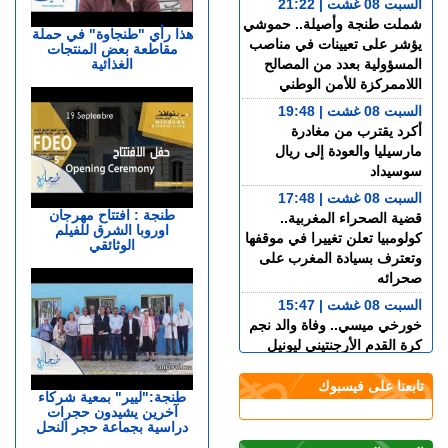
السبت 08 غشت | 21:22
شملت طنجة وأصيلة.. حموشي
هذا رأي "طنجاوة" في حملة
يؤشر على تعيينات في مناصب
مقاطعة بعض المنتجات
الغذائية
المسؤولية بعدد من المصالح
اللاممركزة للأمن الوطني
السبت 08 غشت | 19:48
أكرد يقترب من مغادرة
مارسيليا والعودة إلى ريال
سوسيداد
السبت 08 غشت | 17:48
طنجة : افتتاح مهرجان
قضية الصحراء المغربية..
اوروبا الشرق للفيلم
كولومبيا تعلن تغييرا في موقفها
الوثائقي
وتعترف بسيادة المغرب على
صحرائه
السبت 08 غشت | 15:47
خورخي ميسي.. وفاة والد نجم
كرة القدم الأرجنتيني ليونيل
ميسي عن عمر 68 عاما
تابعنا على فيسبوك
السبت 08 غشت | 14:49
طنجة:"ليير" بمعية شركاء
آخرين يشيدون حجرات
العرائـــش.. تصريحات
دراسية بجماعة حجر النحل
واتهامات زائفة تورط مرشحة