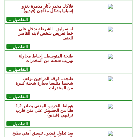
فلاكا.. مخدر بأثار مدمرة يغزو
إسبانيا بشكل مفاجئ (فيديو)
التفاصيل...
له سوابق.. الشرطة تدخل على
خط تعريض شخص لابنه القاصر
للعنف
التفاصيل...
طنجة المتوسط.. إحباط محاولة
تهريب شحنة من المخدرات
التفاصيل...
طنجة.. فرقة الدراجين توقف
شخصا متلبسا بحيازة شحنة كبيرة
من المخدرات
التفاصيل...
هويلفا..الحرس المدني يصادر 1,2
طنا من الحشيش على متن قارب
ترفيهي (فيديو)
التفاصيل...
بعد تداول فيديو.. تنسيق أمني يطيح