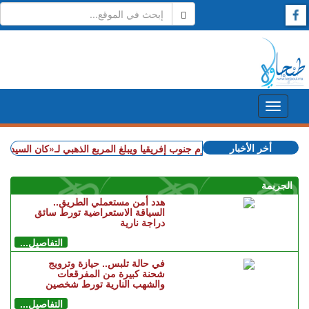
أخر الأخبار
+ المغرب يهزم جنوب إفريقيا ويبلغ المربع الذهبي لـ«كان السيدات»
الجريمة
هدد أمن مستعملي الطريق..
السياقة الاستعراضية تورط سائق
دراجة نارية
التفاصيل...
في حالة تلبس.. حيازة وترويج
شحنة كبيرة من المفرقعات
والشهب النارية تورط شخصين
التفاصيل...