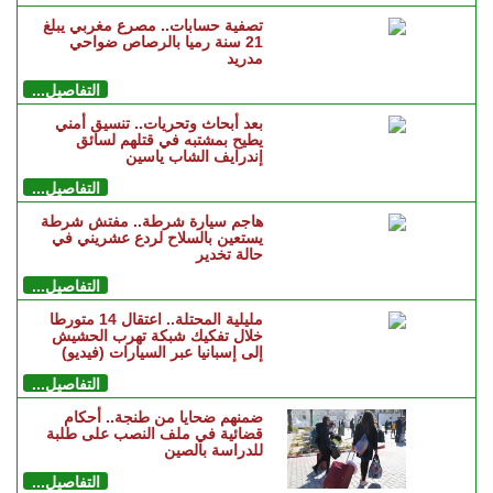
تصفية حسابات.. مصرع مغربي يبلغ
21 سنة رميا بالرصاص ضواحي
مدريد
التفاصيل...
بعد أبحاث وتحريات.. تنسيق أمني
يطيح بمشتبه في قتلهم لسائق
إندرايف الشاب ياسين
التفاصيل...
هاجم سيارة شرطة.. مفتش شرطة
يستعين بالسلاح لردع عشريني في
حالة تخدير
التفاصيل...
مليلية المحتلة.. اعتقال 14 متورطا
خلال تفكيك شبكة تهرب الحشيش
إلى إسبانيا عبر السيارات (فيديو)
التفاصيل...
ضمنهم ضحايا من طنجة.. أحكام
قضائية في ملف النصب على طلبة
للدراسة بالصين
التفاصيل...