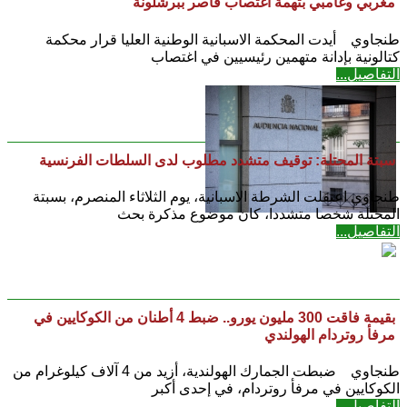
مغربي وغامبي بتهمة اغتصاب قاصر ببرشلونة
طنجاوي أيدت المحكمة الاسبانية الوطنية العليا قرار محكمة
كتالونية بإدانة متهمين رئيسيين في اغتصاب
التفاصيل...
سبتة المحتلة: توقيف متشدد مطلوب لدى السلطات الفرنسية
طنجاوي اعتقلت الشرطة الاسبانية، يوم الثلاثاء المنصرم، بسبتة
المحتلة شخصا متشددا، كان موضوع مذكرة بحث
التفاصيل...
بقيمة فاقت 300 مليون يورو.. ضبط 4 أطنان من الكوكايين في
مرفأ روتردام الهولندي
طنجاوي ضبطت الجمارك الهولندية، أزيد من 4 آلاف كيلوغرام من
الكوكايين في مرفأ روتردام، في إحدى أكبر
التفاصيل...