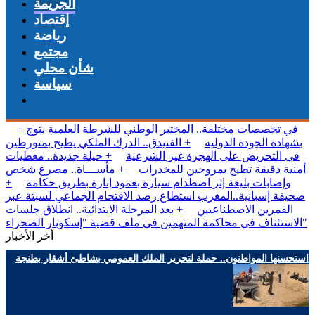
الجريمة
إقتصاد
رياضة
مجتمع
شأن محلي
سياسة
+ في تخصصات مختلفة.. المختبر الوطني للشرطة العلمية يتوج
بشهادة الجودة الدولية
+ الفنيدق.. الدرك الملكي يطيح بمتورطين
في التحريض على الهجرة غير الشرعية
+ حيلة جديدة.. معطيات
أمنية دقيقة تطيح بمروجين للمخدرات
+ مأســـاة.. مصرع شخص
وإصابات بليغة إثر اصطدام سيارة بعمود إنارة بطريق حكامة
+
صحيفة إسبانية..المغرب استطاع رصد الاقتحام الجماعي لسبتة عبر
القمرين الاصطناعيين
+ بعد المرحلة الابتدائية.. انطلاق جلسات
الاستئناف في محاكمة المتهمين في ملف قضية "إسكوبار الصحراء"
أخر الأخبار
استحسنها المواطنون.. حملة لتحرير الملك العمومي بشاطئ أشقار بطنجة