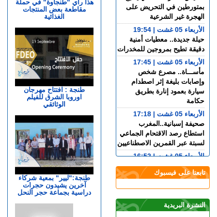
هذا رأي "طنجاوة" في حملة
بمتورطين في التحريض على
مقاطعة بعض المنتجات
الغذائية
الهجرة غير الشرعية
الأربعاء 05 غشت | 19:54
حيلة جديدة.. معطيات أمنية
دقيقة تطيح بمروجين للمخدرات
الأربعاء 05 غشت | 17:45
مأســـاة.. مصرع شخص
وإصابات بليغة إثر اصطدام
طنجة : افتتاح مهرجان
سيارة بعمود إنارة بطريق
اوروبا الشرق للفيلم
حكامة
الوثائقي
الأربعاء 05 غشت | 17:18
صحيفة إسبانية..المغرب
استطاع رصد الاقتحام الجماعي
لسبتة عبر القمرين الاصطناعيين
الأربعاء 05 غشت | 16:52
بعد المرحلة الابتدائية.. انطلاق
تابعنا على فيسبوك
جلسات الاستئناف في محاكمة
طنجة:"ليير" بمعية شركاء
آخرين يشيدون حجرات
المتهمين في ملف قضية
دراسية بجماعة حجر النحل
"إسكوبار الصحراء"
النشرة البريدية
الأربعاء 05 غشت | 16:12