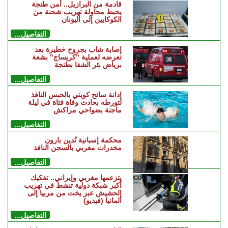
قادمة من البرازيل.. أمن طنجة
يحبط محاولة تهريب شحنة من
الكوكايين إلى اليونان
التفاصيل...
إصابة شاب بجروح خطيرة بعد
تعرضه لعملية "كريساج" بشعة
برياض بئر الشفا بطنجة
التفاصيل...
إدانة سائح كويتي بالحبس النافذ
لتورطه بحادث وفاة فتاة في ليلة
ماجنة بضواحي مراكش
التفاصيل...
محكمة إسبانية تُدين بارون
مخدرات مغربي بالسجن النافذ
التفاصيل...
يتزعمها مغربي وإيراني.. تفكيك
أكبر شبكة دولية تنشط في تهريب
الحشيش عبر يخت من مربيا إلى
ألمانيا (فيديو)
التفاصيل...