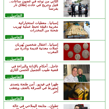
الثاني من نوعه في غضون ساعات..
قتيل وجريح في حادث إطلاق نار
بفرنسا
التفاصيل...
إسبانيا.. معطيات استخباراتية
مغربية دقيقة تحبط عملية تهريب
شحنة من المخدرات
التفاصيل...
إسبانيا.. اعتقال شخصين يُهربان
عملات معدنية قديمة ونادرة من
المغرب
التفاصيل...
عاجل.. أحكام بالإدانة والبراءة في
قضية طبيب التجميل الحسن التازي
التفاصيل...
ظهرا في فيديو.. أمن طنجة يتصدى
لمتورط في السرقة بالعنف ويتعقب
آخر
التفاصيل...
تطوان.. متابعة اليملاحي في حالة