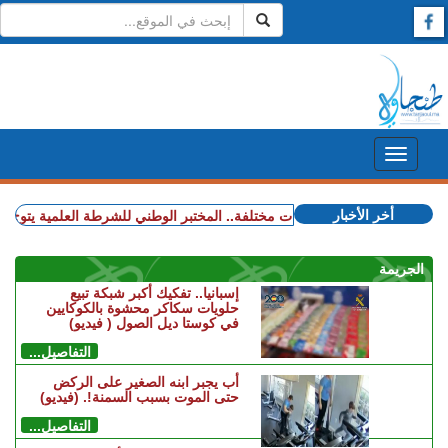
أخر الأخبار
+ بعد المرحلة الابتدائية.. انطلاق جلسات الاستئناف في محاكمة المتهمين في ملف قضية "إسكوبار الصحراء"
+ في تخصصات مختلفة.. المختبر الوطني للشرطة العلمية يتوج بشهادة ا
الجريمة
إسبانيا.. تفكيك أكبر شبكة تبيع
حلويات سكاكر محشوة بالكوكايين
في كوستا ديل الصول ( فيديو)
التفاصيل...
أب يجبر ابنه الصغير على الركض
حتى الموت بسبب السمنة!. (فيديو)
التفاصيل...