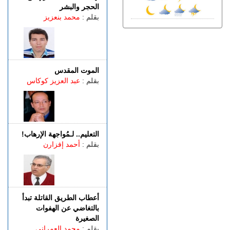
توضيـــح.. "غوغل مابس"
الحجر والبشر
يُصنِّف سبتة ومليلية كـ"مناطق
بقلم :
محمد بنعزيز
متنازع عليها"
الثلاثاء 04 غشت | 18:01
طنجة.. عملية أمنية نوعية تنتهي
بإيقاف مواطن فرنسي الجنسية
الموت المقدس
الثلاثاء 04 غشت | 16:09
بقلم :
عبد العزيز كوكاس
بعد خمسة أيام.. الصليب الأحمر
بسبتة المحتلة يوزع الغذاء على
2000 مهاجر غالبيتهم من
أفريقيا جنوب الصحراء (فيديو)
الثلاثاء 04 غشت | 13:29
التعليم.. لـمُواجهة الإرهاب!
طنجة.. أجواء ساخنة داخل
بقلم :
أحمد إفزارن
المحكمة الابتدائية بعد إعلان
نقابة التوقف عن العمل بسبب
أزمة التكييف
أعطاب الطريق القاتلة تبدأ
بالتغاضي عن الهفوات
الصغيرة
بقلم :
محمد العمراني