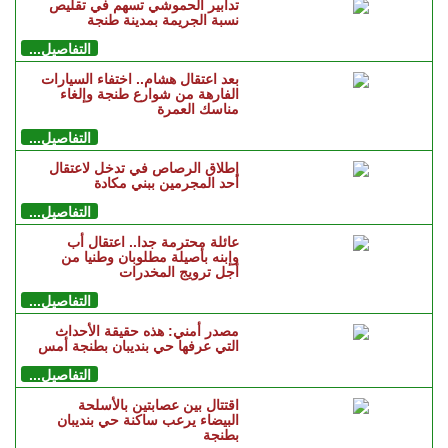
تدابير الحموشي تسهم في تقليص
نسبة الجريمة بمدينة طنجة
التفاصيل...
بعد اعتقال هشام.. اختفاء السيارات
الفارهة من شوارع طنجة وإلغاء
مناسك العمرة
التفاصيل...
إطلاق الرصاص في تدخل لاعتقال
أحد المجرمين ببني مكادة
التفاصيل...
عائلة محترمة جدا.. اعتقال أب
وإبنه بأصيلة مطلوبان وطنيا من
أجل ترويج المخدرات
التفاصيل...
مصدر أمني: هذه حقيقة الأحداث
التي عرفها حي بنديبان بطنجة أمس
التفاصيل...
اقتتال بين عصابتين بالأسلحة
البيضاء يرعب ساكنة حي بنديبان
بطنجة