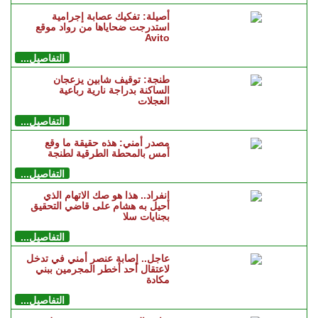
أصيلة: تفكيك عصابة إجرامية
استدرجت ضحاياها من رواد موقع
Avito
التفاصيل...
طنجة: توقيف شابين يزعجان
الساكنة بدراجة نارية رباعية
العجلات
التفاصيل...
مصدر أمني: هذه حقيقة ما وقع
أمس بالمحطة الطرقية لطنجة
التفاصيل...
انفراد.. هذا هو صك الاتهام الذي
أحيل به هشام على قاضي التحقيق
بجنايات سلا
التفاصيل...
عاجل.. إصابة عنصر أمني في تدخل
لاعتقال أحد أخطر المجرمين ببني
مكادة
التفاصيل...