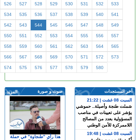
526
527
528
529
530
531
532
533
534
535
536
537
538
539
540
541
542
543
544
545
546
547
548
549
550
551
552
553
554
555
556
557
558
559
560
561
562
563
564
565
566
567
568
569
570
571
572
573
574
575
576
577
578
579
580
أخر المستجدات
صوت و صورة
المزيد
السبت 08 غشت | 21:22
شملت طنجة وأصيلة.. حموشي
يؤشر على تعيينات في مناصب
المسؤولية بعدد من المصالح
اللاممركزة للأمن الوطني
السبت 08 غشت | 19:48
هذا رأي "طنجاوة" في حملة
أكرد يقترب من مغادرة