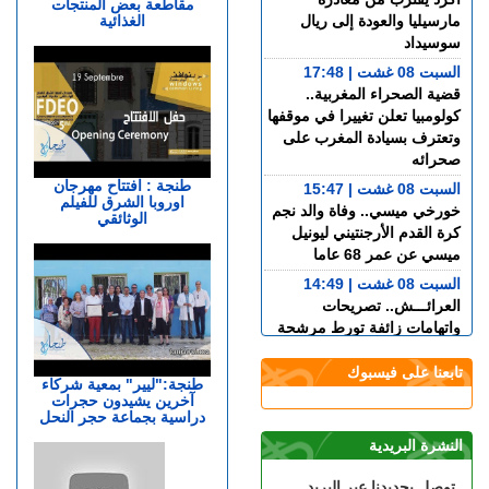
مقاطعة بعض المنتجات
الغذائية
مارسيليا والعودة إلى ريال
سوسيداد
السبت 08 غشت | 17:48
قضية الصحراء المغربية..
كولومبيا تعلن تغييرا في موقفها
وتعترف بسيادة المغرب على
صحرائه
طنجة : افتتاح مهرجان
السبت 08 غشت | 15:47
اوروبا الشرق للفيلم
خورخي ميسي.. وفاة والد نجم
الوثائقي
كرة القدم الأرجنتيني ليونيل
ميسي عن عمر 68 عاما
السبت 08 غشت | 14:49
العرائـــش.. تصريحات
واتهامات زائفة تورط مرشحة
للهجرة السرية
تابعنا على فيسبوك
السبت 08 غشت | 12:40
طنجة:"ليير" بمعية شركاء
آخرين يشيدون حجرات
طنجة.. حادث مروع بطريق
دراسية بجماعة حجر النحل
أحرارين ينهي حياة سائق سيارة
أجرة ويصيب آخرين بجروح
النشرة البريدية
السبت 08 غشت | 11:34
توصل بجديدنا عبر البريد