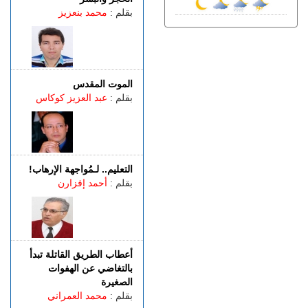
طنجة.. العثور على جثة أربعيني
بقلم :
محمد بنعزيز
معلقة بواسطة حبل داخل غابة
بالكوارت
الجمعة 07 غشت | 17:15
وصفتها بـ"المفبركة".. حركة
"جيل زد 212" تتبرأ من
الموت المقدس
منشورات تحرض على النزول
بقلم :
عبد العزيز كوكاس
إلى الشارع
الجمعة 07 غشت | 14:52
تفوق الـ40 درجة.. المغرب
يواجه موجة حر
التعليم.. لـمُواجهة الإرهاب!
الجمعة 07 غشت | 13:07
بقلم :
أحمد إفزارن
طنجة.. فيديو متداول يقود إلى
توقيف شخصين للاشتباه في
الفرار من محطة وقود دون أداء
أعطاب الطريق القاتلة تبدأ
بالتغاضي عن الهفوات
الصغيرة
بقلم :
محمد العمراني