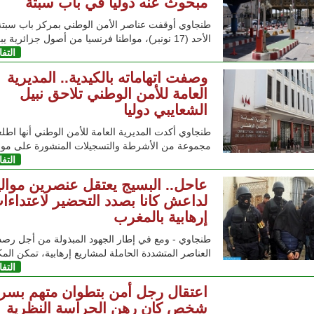
مبحوث عنه دوليا في باب سبتة
طنجاوي أوقفت عناصر الأمن الوطني بمركز باب سبت
الأحد (17 نونبر)، مواطنا فرنسيا من أصول جزائرية يبلغ من
التف
وصفت اتهاماته بالكيدية.. المديرية
العامة للأمن الوطني تلاحق نبيل
الشعايبي دوليا
طنجاوي أكدت المديرية العامة للأمن الوطني أنها اط
مجموعة من الأشرطة والتسجيلات المنشورة على موق
التف
عاحل.. البسيج يعتقل عنصرين موالي
لداعش كانا بصدد التحضير لاعتداءا
إرهابية بالمغرب
طنجاوي - ومع في إطار الجهود المبذولة من أجل رصد
العناصر المتشددة الحاملة لمشاريع إرهابية، تمكن الم
التف
اعتقال رجل أمن بتطوان متهم بسر
شخص كان رهن الحراسة النظرية