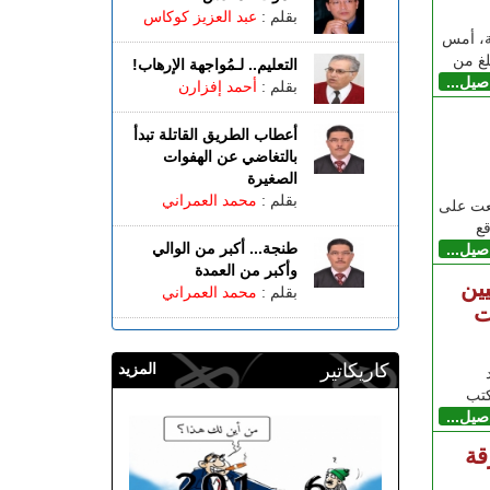
بقلم :
عبد العزيز كوكاس
ة، أمس
التعليم.. لـمُواجهة الإرهاب!
اصيل...
بقلم :
أحمد إفزارن
أعطاب الطريق القاتلة تبدأ
بالتغاضي عن الهفوات
الصغيرة
بقلم :
محمد العمراني
لعت على
ع
طنجة... أكبر من الوالي
اصيل...
وأكبر من العمدة
ين
بقلم :
محمد العمراني
ت
كاريكاتير
المزيد
كتب
اصيل...
قة