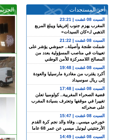
أخر المستجدات
الجريم
السبت 08 غشت | 23:21
المغرب يهزم جنوب إفريقيا ويبلغ المربع
الذهبي لـ«كان السيدات»
السبت 08 غشت | 21:22
شملت طنجة وأصيلة.. حموشي يؤشر على
تعيينات في مناصب المسؤولية بعدد من
المصالح اللاممركزة للأمن الوطني
السبت 08 غشت | 19:48
أكرد يقترب من مغادرة مارسيليا والعودة
إلى ريال سوسيداد
السبت 08 غشت | 17:48
قضية الصحراء المغربية.. كولومبيا تعلن
تغييرا في موقفها وتعترف بسيادة المغرب
على صحرائه
السبت 08 غشت | 15:47
خورخي ميسي.. وفاة والد نجم كرة القدم
الأرجنتيني ليونيل ميسي عن عمر 68 عاما
السبت 08 غشت | 14:49