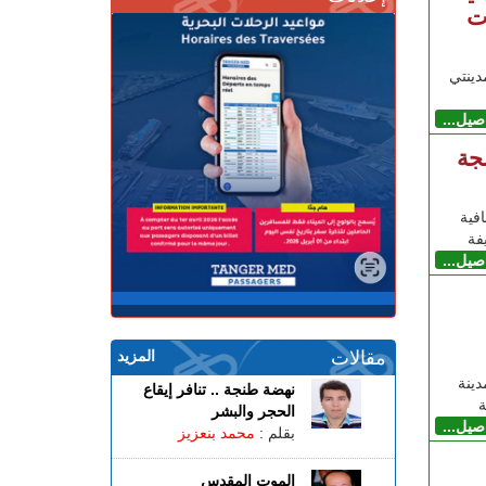
ت
ينتي
اصيل...
جة
فية
اصيل...
مقالات
المزيد
دينة
نهضة طنجة .. تنافر إيقاع
ة
الحجر والبشر
اصيل...
بقلم :
محمد بنعزيز
الموت المقدس