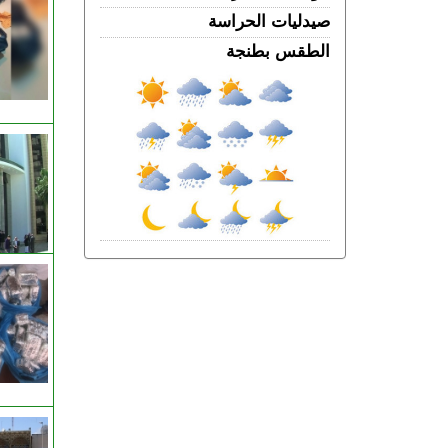
الجمعة 07 غشت | 20:08
صيدليات الحراسة
باستخدام مفاتيح مزورة.. سرقة منازل
تطيح بشخصين في قبضة الشرطة
الطقس بطنجة
الجمعة 07 غشت | 18:49
طنجة.. العثور على جثة أربعيني معلقة
بواسطة حبل داخل غابة بالكوارت
الجمعة 07 غشت | 17:15
وصفتها بـ"المفبركة".. حركة "جيل زد 212"
تتبرأ من منشورات تحرض على النزول إلى
الشارع
الجمعة 07 غشت | 14:52
تفوق الـ40 درجة.. المغرب يواجه موجة حر