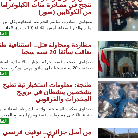
تنجح في مصادرة مئات الكيلوغراما
من الكوكايين (صور)
طنجاوي صادرت عناصر الشرطة القضائية بكل من مد
تمارة والدار البيضاء، أمس الثلاثاء (19 نونبر)، 476
التف
مطاردة ومحاولة قتل.. استئنافية طن
تعاقب سائقا 20 سنة سجنا
طنجاوي ـ صحف قضت غرفة الجنايات الابتدائية باستئنا
طنجة، بـ20 سنة سجنا على سائق مهني. وذكرت صحيفة
التف
طنجة: معلومات استخباراتية تطيح
بشخصين ينشطان في ترويج
المخدرات والقرقوبي
طنجاوي تمكنت المصلحة الولائية للشرطة القضائية بم
طنجة بناءً على معلومات دقيقة وفرتها مصالح المديري
التف
من أصل جزائري.. توقيف فرنسي