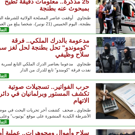
25 مذكرة.. معلومات دقيقة تطيح
بمبحوث عنه بطنجة
طنجاوي أوقفت عناصر المصلحة الولائية للشرطة الق
بطنجة، اليوم الخميس (21 نونبر)، شخصا يبلغ من العمر
التف
مدعومة بالدرك الملكي.. فرقة
"كوموندو" تحل بطنجة لحل لغز سر
سلاح وظيفي
طنجاوي مدعوما بعناصر الدرك الملكي التابع لسرية 
نفذت فرقة "كومندو" تابع للدرك من الدار
التف
حرب الفواتير.. تسجيلات صوتية
تكشف المستور وبرلمانيان في دائر
الاتهام
طنجاوي ـ صحف كشفت آخر تحريات البحث في موض
الأشرطة الكيدية المنشورة على موقع "يوتيوب" وعل
التف
سلاح وأموال ومجوهرات.. عملية أمن