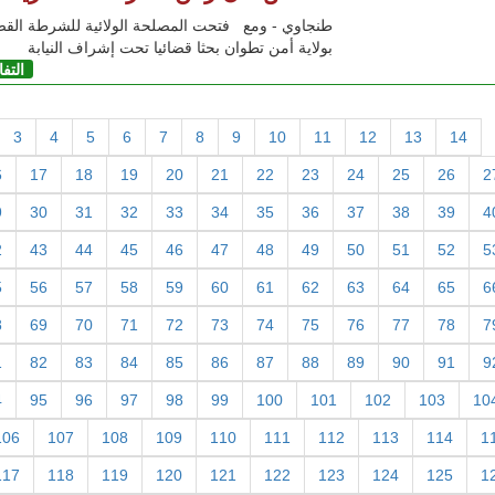
طنجاوي - ومع فتحت المصلحة الولائية للشرطة القضا
بولاية أمن تطوان بحثا قضائيا تحت إشراف النيابة
التف
3
4
5
6
7
8
9
10
11
12
13
14
6
17
18
19
20
21
22
23
24
25
26
2
9
30
31
32
33
34
35
36
37
38
39
4
2
43
44
45
46
47
48
49
50
51
52
5
5
56
57
58
59
60
61
62
63
64
65
6
8
69
70
71
72
73
74
75
76
77
78
7
1
82
83
84
85
86
87
88
89
90
91
9
4
95
96
97
98
99
100
101
102
103
10
106
107
108
109
110
111
112
113
114
1
117
118
119
120
121
122
123
124
125
1