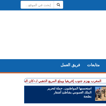
متابعات
فريق العمل
 يهزم جنوب إفريقيا ويبلغ المربع الذهبي لـ«كان السيدات»
+ شملت طنجة وأصيل
استحسنها المواطنون.. حملة لتحرير
الملك العمومي بشاطئ أشقار
بطنجة