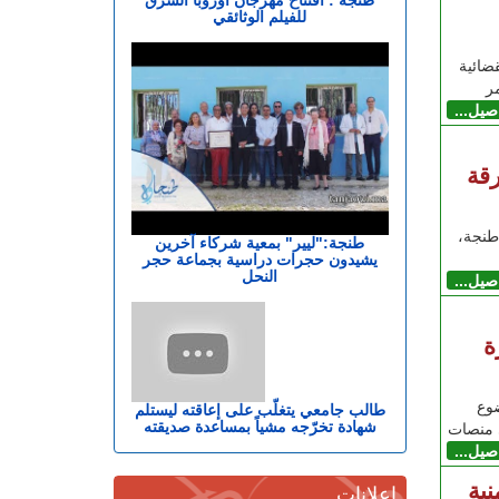
للفيلم الوثائقي
ضائية
اصيل...
قة
طنجة،
طنجة:"ليير" بمعية شركاء آخرين
يشيدون حجرات دراسية بجماعة حجر
النحل
اصيل...
ة
وع
طالب جامعي يتغلّب على إعاقته ليستلم
شهادة تخرّجه مشياً بمساعدة صديقته
ى منصات
اصيل...
ية
إعلانات