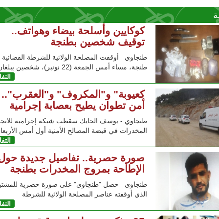
ة
كوكايين وأسلحة بيضاء وهواتف..
توقيف شخصين بطنجة
طنجاوي أوقفت المصلحة الولائية للشرطة القضائية ب
طنجة، مساء أمس الجمعة (22 نونبر)، شخصين يبلغان من
التف
كعيوبة" و"المكروف" و"العقرب"..
أمن تطوان يطيح بعصابة إجرامية
طنجاوي - يوسف الحايك سقطت شبكة إجرامية للاتجا
المخدرات في قبضة المصالح الأمنية أول أمس الأربعاء (
التف
صورة حصرية.. تفاصيل جديدة حول
الإطاحة بمروج المخدرات بطنجة
طنجاوي حصل "طنجاوي" على صورة حصرية للمشتبه
الذي أوقفته عناصر المصلحة الولائية للشرطة
التف