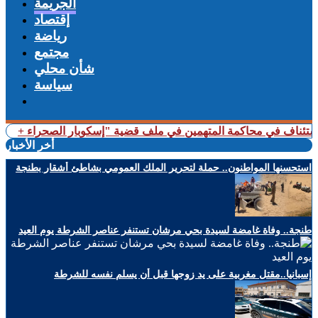
الجريمة
إقتصاد
رياضة
مجتمع
شأن محلي
سياسة
أخر الأخبار
استحسنها المواطنون.. حملة لتحرير الملك العمومي بشاطئ أشقار بطنجة
طنجة.. وفاة غامضة لسيدة بحي مرشان تستنفر عناصر الشرطة يوم العيد
إسبانيا..مقتل مغربية على يد زوجها قبل أن يسلم نفسه للشرطة