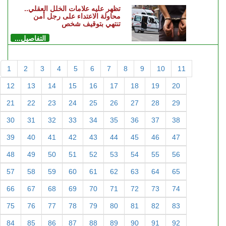
تظهر عليه علامات الخلل العقلي..
محاولة الاعتداء على رجل أمن
تنتهي بتوقيف شخص
التفاصيل...
1
2
3
4
5
6
7
8
9
10
11
12
13
14
15
16
17
18
19
20
21
22
23
24
25
26
27
28
29
30
31
32
33
34
35
36
37
38
39
40
41
42
43
44
45
46
47
48
49
50
51
52
53
54
55
56
57
58
59
60
61
62
63
64
65
66
67
68
69
70
71
72
73
74
75
76
77
78
79
80
81
82
83
84
85
86
87
88
89
90
91
92