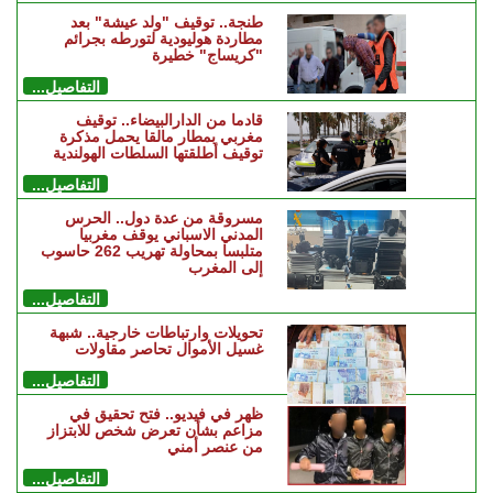
طنجة.. توقيف "ولد عيشة" بعد
مطاردة هوليودية لتورطه بجرائم
"كريساج" خطيرة
التفاصيل...
قادما من الدارالبيضاء.. توقيف
مغربي بمطار مالقا يحمل مذكرة
توقيف أطلقتها السلطات الهولندية
التفاصيل...
مسروقة من عدة دول.. الحرس
المدني الاسباني يوقف مغربيا
متلبسا بمحاولة تهريب 262 حاسوب
إلى المغرب
التفاصيل...
تحويلات وارتباطات خارجية.. شبهة
غسيل الأموال تحاصر مقاولات
التفاصيل...
ظهر في فيديو.. فتح تحقيق في
مزاعم بشأن تعرض شخص للابتزاز
من عنصر أمني
التفاصيل...