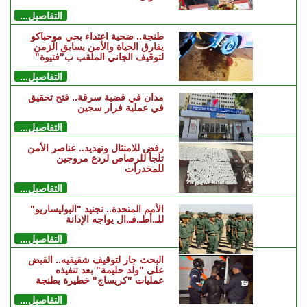
التفاصيل...
طنجة.. ضحية اعتداء بحي موحباكو
يفارق الحياة والأمن يسابق الزمن
لتوقيف الجاني الملقب ب"فتيوة"
التفاصيل...
مدان في قضية سرقة.. فتح تحقيق
في عملية فرار سجين
التفاصيل...
رفض للامتثال وتهديد.. عناصر الأمن
تلجأ للرصاص لردع مروجين
للمخدرات
التفاصيل...
الأمم المتحدة.. تجنيد "البوليساريو"
للـ.أطـ.فـ.ال يواجه الإدانة
التفاصيل...
البحث جار لتوقيف شقيقيه.. القبض
على "ولد حليمة" بعد تنفيذه
عمليات "كريساج" خطيرة بطنجة
التفاصيل...