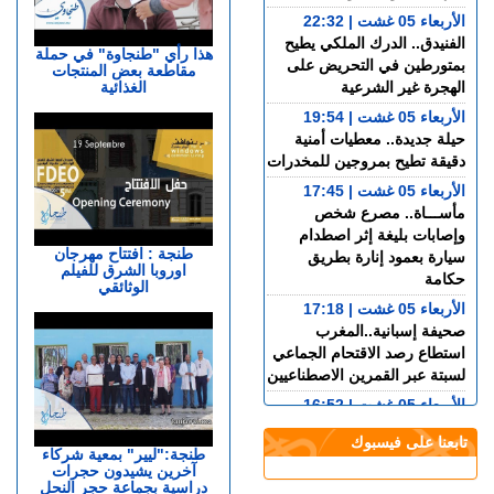
الأربعاء 05 غشت | 22:32
الفنيدق.. الدرك الملكي يطيح
هذا رأي "طنجاوة" في حملة
بمتورطين في التحريض على
مقاطعة بعض المنتجات
الغذائية
الهجرة غير الشرعية
الأربعاء 05 غشت | 19:54
حيلة جديدة.. معطيات أمنية
دقيقة تطيح بمروجين للمخدرات
الأربعاء 05 غشت | 17:45
مأســـاة.. مصرع شخص
وإصابات بليغة إثر اصطدام
طنجة : افتتاح مهرجان
سيارة بعمود إنارة بطريق
اوروبا الشرق للفيلم
حكامة
الوثائقي
الأربعاء 05 غشت | 17:18
صحيفة إسبانية..المغرب
استطاع رصد الاقتحام الجماعي
لسبتة عبر القمرين الاصطناعيين
الأربعاء 05 غشت | 16:52
بعد المرحلة الابتدائية.. انطلاق
تابعنا على فيسبوك
جلسات الاستئناف في محاكمة
طنجة:"ليير" بمعية شركاء
آخرين يشيدون حجرات
المتهمين في ملف قضية
دراسية بجماعة حجر النحل
"إسكوبار الصحراء"