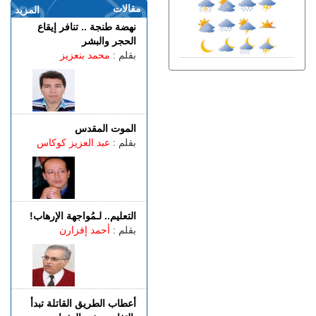
الصيفية فطنجة؟
مقالات
المزيد
الثلاثاء 04 غشت | 20:07
نهضة طنجة .. تنافر إيقاع
توضيـــح.. "غوغل مابس"
الحجر والبشر
يُصنِّف سبتة ومليلية كـ"مناطق
بقلم :
محمد بنعزيز
متنازع عليها"
الثلاثاء 04 غشت | 18:01
طنجة.. عملية أمنية نوعية تنتهي
بإيقاف مواطن فرنسي الجنسية
الموت المقدس
الثلاثاء 04 غشت | 16:09
بقلم :
عبد العزيز كوكاس
بعد خمسة أيام.. الصليب الأحمر
بسبتة المحتلة يوزع الغذاء على
2000 مهاجر غالبيتهم من
أفريقيا جنوب الصحراء (فيديو)
الثلاثاء 04 غشت | 13:29
التعليم.. لـمُواجهة الإرهاب!
طنجة.. أجواء ساخنة داخل
بقلم :
أحمد إفزارن
المحكمة الابتدائية بعد إعلان
نقابة التوقف عن العمل بسبب
أزمة التكييف
أعطاب الطريق القاتلة تبدأ