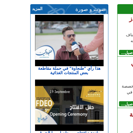
صوت و صورة
المزيد
ز
ناف
ه
اصيل...
هذا رأي "طنجاوة" في حملة مقاطعة
بعض المنتجات الغذائية
تخصصة
في
اصيل...
ة
ر
طنجة : افتتاح مهرجان اوروبا الشرق