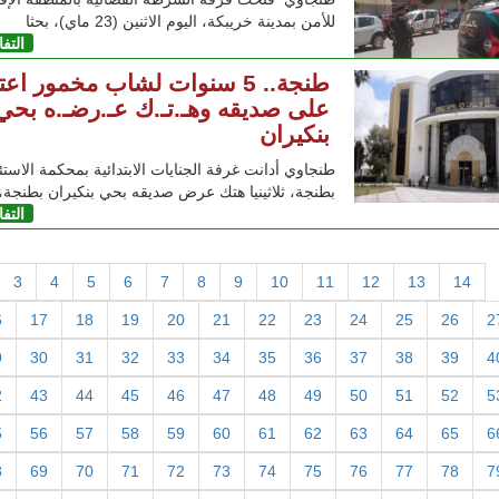
للأمن بمدينة خريبكة، اليوم الاثنين (23 ماي)، بحثا
التف
طنجة.. 5 سنوات لشاب مخمور اع
على صديقه وهـ.تـ.ك عـ.رضـ.ه بحي
بنكيران
طنجاوي أدانت غرفة الجنايات الابتدائية بمحكمة الاستئ
بطنجة، ثلاثينيا هتك عرض صديقه بحي بنكيران بطنجة،
التف
3
4
5
6
7
8
9
10
11
12
13
14
6
17
18
19
20
21
22
23
24
25
26
2
9
30
31
32
33
34
35
36
37
38
39
4
2
43
44
45
46
47
48
49
50
51
52
5
5
56
57
58
59
60
61
62
63
64
65
6
8
69
70
71
72
73
74
75
76
77
78
7