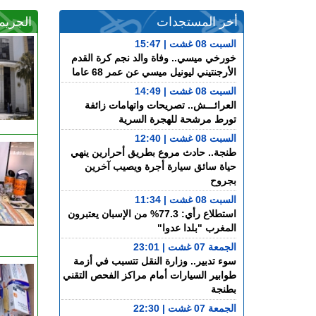
أخر المستجدات
الجريم
السبت 08 غشت | 15:47
خورخي ميسي.. وفاة والد نجم كرة القدم
الأرجنتيني ليونيل ميسي عن عمر 68 عاما
السبت 08 غشت | 14:49
العرائـــش.. تصريحات واتهامات زائفة
تورط مرشحة للهجرة السرية
السبت 08 غشت | 12:40
طنجة.. حادث مروع بطريق أحرارين ينهي
حياة سائق سيارة أجرة ويصيب آخرين
بجروح
السبت 08 غشت | 11:34
استطلاع رأي: 77.3% من الإسبان يعتبرون
المغرب "بلدا عدوا"
الجمعة 07 غشت | 23:01
سوء تدبير.. وزارة النقل تتسبب في أزمة
طوابير السيارات أمام مراكز الفحص التقني
بطنجة
الجمعة 07 غشت | 22:30