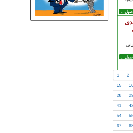
اصيل...
تدى
ناف
اصيل...
1
2
15
1
28
2
41
4
54
5
67
6