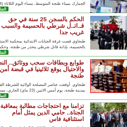
الجمارك بميناء طنجة المتوسط، مساء اليوم الثلاثاء (24 ماي)
التف
الحكم بالسجن 25 سنة في حق
قـ.اتـ.ل شرطي بالحسيمة والسبب
غريب جدا
طنجاوي قضت غرفة الجنايات الابتدائية بمحكمة الاستئ
بالحسيمة، بإدانة قاتل شرطي ينحدر من طنجة، وحك
التف
طوابع وبطاقات سحب ووثائق.. ال
والاحتيال يوقع ثلاثينيا في قبضة أمن
طنجة
طنجاوي أوقفت عناصر المصلحة الولائية للشرطة القض
بمدينة طنجة، يوم أمس الاثنين (23 ماي) الجاري، مسير
التف
تزامنا مع احتجاجات مطالبة بمعاقبة
الجناة.. حامي الدين يمثل أمام
استئنافية فاس