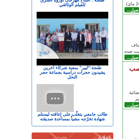
للفيلم الوثائقي
اصيل...
ناف
مت ضده
اصيل...
نصب
طنجة:"ليير" بمعية شركاء آخرين
يشيدون حجرات دراسية بجماعة حجر
النحل
ائية
اصيل...
طالب جامعي يتغلّب على إعاقته ليستلم
شهادة تخرّجه مشياً بمساعدة صديقته
إعلانات