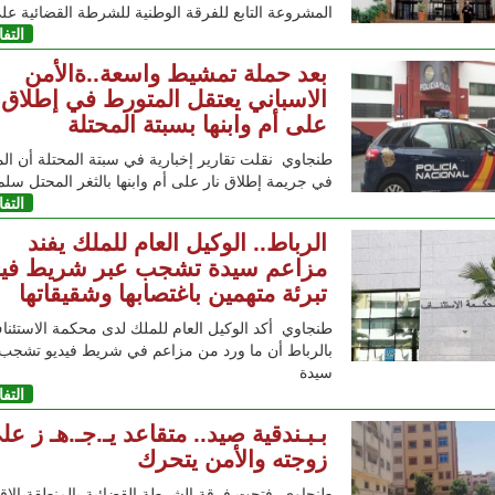
المشروعة التابع للفرقة الوطنية للشرطة القضائية عل
التف
بعد حملة تمشيط واسعة..ةالأمن
الاسباني يعتقل المتورط في إطلاق ن
على أم وابنها بسبتة المحتلة
طنجاوي نقلت تقارير إخبارية في سبتة المحتلة أن ال
في جريمة إطلاق نار على أم وابنها بالثغر المحتل سلم
التف
الرباط.. الوكيل العام للملك يفند
مزاعم سيدة تشجب عبر شريط فيد
تبرئة متهمين باغتصابها وشقيقاتها
طنجاوي أكد الوكيل العام للملك لدى محكمة الاستئنا
بالرباط أن ما ورد من مزاعم في شريط فيديو تشجب 
سيدة
التف
بـبـندقية صيد.. متقاعد يـ.جـ.هـ ز عل
زوجته والأمن يتحرك
طنجاوي فتحت فرقة الشرطة القضائية بالمنطقة الإقل