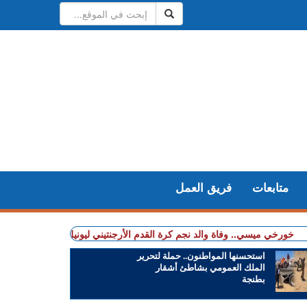
متابعات
فريق العمل
يسي.. وفاة والد نجم كرة القدم الأرجنتيني ليونيل ميسي عن عمر 68 عاما
+ 
استحسنها المواطنون.. حملة لتحرير
الملك العمومي بشاطئ أشقار
بطنجة