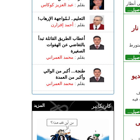
ى أنظار
بقلم :
عبد العزيز كوكاس
اصيل...
التعليم.. لـمُواجهة الإرهاب!
بقلم :
أحمد إفزارن
ار
أعطاب الطريق القاتلة تبدأ
بالتغاضي عن الهفوات
متورط
الصغيرة
بقلم :
محمد العمراني
اصيل...
طنجة... أكبر من الوالي
يو
وأكبر من العمدة
بقلم :
محمد العمراني
ف
فيه
كاريكاتير
المزيد
اصيل...
ى
يمية