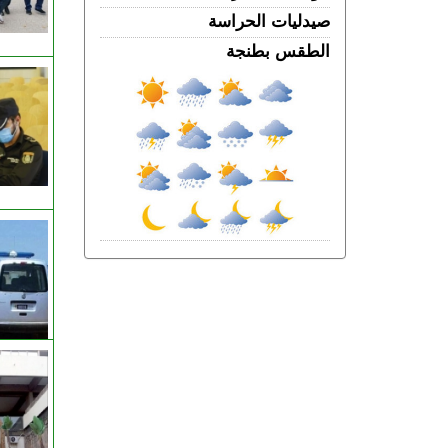
شخصين للاشتباه في الفرار من محطة
صيدليات الحراسة
وقود دون أداء
الجمعة 07 غشت | 11:02
الطقس بطنجة
رسميـــا.. إلغاء المباراة الودية بين اتحاد
طنجة وبرشلونة
الخميس 06 غشت | 23:12
مصدر دبلوماسي: إعادة القاصرين غير
المرفوقين مسألة مبدأ قائمة على التعليمات
الملكية
الخميس 06 غشت | 22:12
رسمياً “أمان” و”مدار” في شوارع طنجة..
تكنولوجيا مغربية متقدمة في خدمة الأمن