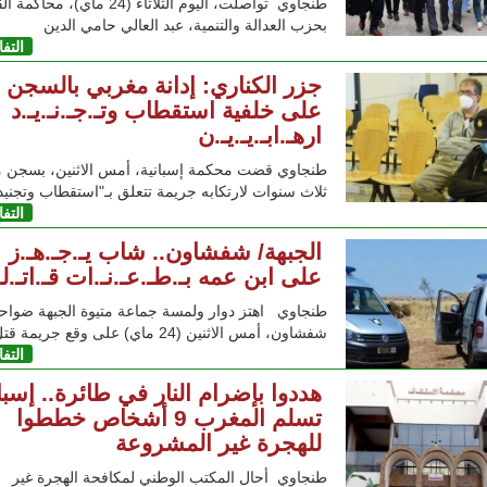
طنجاوي تواصلت، اليوم الثلاثاء (24 ماي)، مح
بحزب العدالة والتنمية، عبد العالي حامي الدين
التف
جزر الكناري: إدانة مغربي بالسجن
على خلفية استقطاب وتـ.جـ.نـ.يـ.د
ارهـ.ابـ.يـ.يـ.ن
طنجاوي قضت محكمة إسبانية، أمس الاثنين، بسجن 
ثلاث سنوات لارتكابه جريمة تتعلق بـ"استقطاب وتجنيد
التف
الجبهة/ شفشاون.. شاب يـ.جـ.هـ.ز
على ابن عمه بـ.طـ.عـ.نـ.ات قـ.اتـ.لـ
طنجاوي اهتز دوار ولمسة جماعة متيوة الجبهة ضواح
شفشاون، أمس الاثنين (24 ماي) على وقع جريمة قتل
التف
هددوا بإضرام النار في طائرة.. إسبان
تسلم المغرب 9 أشخاص خططوا
للهجرة غير المشروعة
طنجاوي أحال المكتب الوطني لمكافحة الهجرة غير