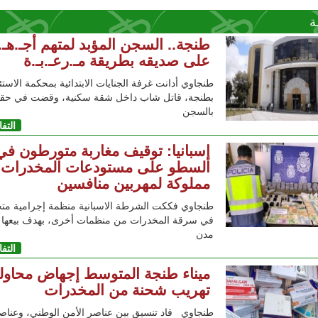
ة
طنجة.. السجن المؤبد لمتهم أجـ.هـ.
على صديقه بطريقة مـ.رعـ.بـ.ة
طنجاوي أدانت غرفة الجنايات الابتدائية بمحكمة الاستئ
بطنجة، قاتل شاب داخل شقة سكنية، وقضت في حق
بالسجن
التف
إسبانيا: توقيف مغاربة متورطون في
السطو على مستودعات المخدرات
مملوكة لمهربين منافسين
طنجاوي فككت الشرطة الاسبانية منظمة إجرامية م
في سرقة المخدرات من منظمات أخرى، بهدف بيعها 
مدن
التف
ميناء طنجة المتوسط إجهاض محاول
تهريب شحنة من المخدرات
طنجاوي قاد تنسيق بين عناصر الأمن الوطني، وعناص