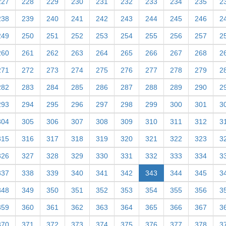
227
228
229
230
231
232
233
234
235
2
238
239
240
241
242
243
244
245
246
2
249
250
251
252
253
254
255
256
257
2
260
261
262
263
264
265
266
267
268
2
271
272
273
274
275
276
277
278
279
2
282
283
284
285
286
287
288
289
290
2
293
294
295
296
297
298
299
300
301
3
304
305
306
307
308
309
310
311
312
3
315
316
317
318
319
320
321
322
323
3
326
327
328
329
330
331
332
333
334
3
337
338
339
340
341
342
343
344
345
3
348
349
350
351
352
353
354
355
356
3
359
360
361
362
363
364
365
366
367
3
370
371
372
373
374
375
376
377
378
3