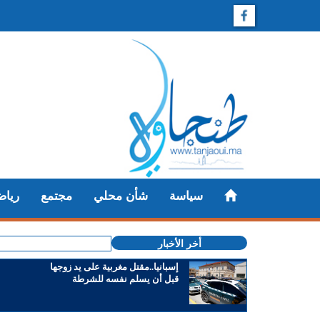
سياسة
شأن محلي
مجتمع
رياض
أخر الأخبار
إسبانيا..مقتل مغربية على يد زوجها
قبل أن يسلم نفسه للشرطة