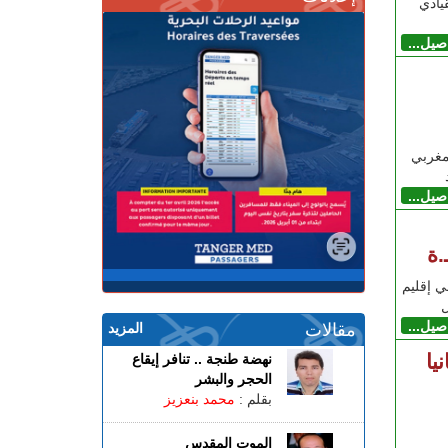
اكمة القيادي
اصيل...
مغربي
اصيل...
.ة
ي إقليم
اصيل...
مقالات
المزيد
يا
نهضة طنجة .. تنافر إيقاع
الحجر والبشر
بقلم :
محمد بنعزيز
الموت المقدس