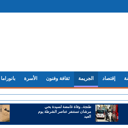
ة
إقتصاد
الجريمة
ثقافة وفنون
الأسرة
بانوراما
+ خورخي م
طنجة.. وفاة غامضة لسيدة بحي
مرشان تستنفر عناصر الشرطة يوم
العيد