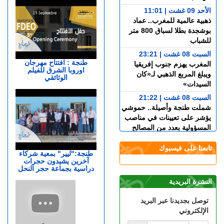
الأحد 09 غشت | 11:01
ذهبية عالمية للمغرب.. عماد
بوشجدة بطلا لسباق 800 متر
للشباب
السبت 08 غشت | 23:21
طنجة : افتتاح مهرجان
المغرب يهزم جنوب إفريقيا
اوروبا الشرق للفيلم
ويبلغ المربع الذهبي لـ«كان
الوثائقي
السيدات»
السبت 08 غشت | 21:22
شملت طنجة وأصيلة.. حموشي
يؤشر على تعيينات في مناصب
المسؤولية بعدد من المصالح
اللاممركزة للأمن الوطني
تابعنا على فيسبوك
السبت 08 غشت | 19:48
طنجة:"ليير" بمعية شركاء
آخرين يشيدون حجرات
أكرد يقترب من مغادرة
دراسية بجماعة حجر النحل
مارسيليا والعودة إلى ريال
سوسيداد
النشرة البريدية
السبت 08 غشت | 17:48
توصل بجديدنا عبر البريد
قضية الصحراء المغربية..
الإلكتروني
كولومبيا تعلن تغييرا في موقفها