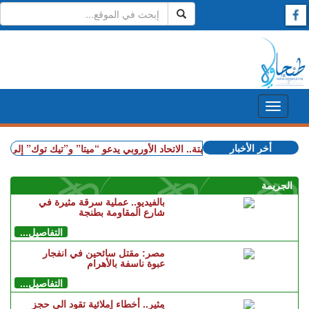
أخر الأخبار
+ بعد أحداث سبتة.. الاتحاد الأوروبي يدعو “ميتا” و”تيك توك” إلى التصدي 
الجريمة
بالفيديو.. عملية سرقة مثيرة في
شارع المقاومة بطنجة
التفاصيل...
مصر: مقتل سائحين في انفجار
عبوة ناسفة بالأهرام
التفاصيل...
مثير.. أخطاء إملائية تقود الى حجز