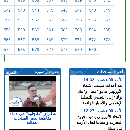
534
535
536
537
538
539
540
541
542
543
544
545
546
547
548
549
550
551
552
553
554
555
556
557
558
559
560
561
562
563
564
565
566
567
568
569
570
571
572
573
574
575
576
577
578
579
580
أخر المستجدات
صوت و صورة
المزيد
الأحد 09 غشت | 14:32
بعد أحداث سبتة.. الاتحاد
الأوروبي يدعو “ميتا” و”تيك
توك” إلى التصدي للتضليل
الإعلامي والأخبار الزائفة
الأحد 09 غشت | 12:27
هذا رأي "طنجاوة" في حملة
الاتحاد الأوروبي يشيد بجهود
مقاطعة بعض المنتجات
الغذائية
المغرب وإسبانيا لحل الأزمة
في سبتة