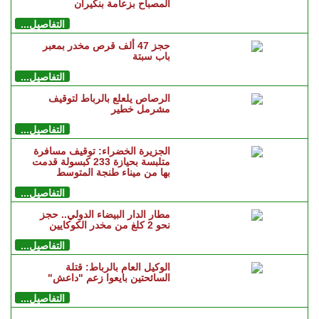
المصباح بزعامة بنكيران
التفاصيل...
حجز 47 ألف قرص مخدر بمعبر
باب سبتة
التفاصيل...
الرصاص يلعلع بالرباط لتوقيف
مشرمل خطير
التفاصيل...
الجزيرة الخضراء: توقيف مسافرة
متلبسة بحيازة 233 كبسولة قدمت
بها من ميناء طنجة المتوسط
التفاصيل...
مطار الدار البيضاء الدولي.. حجز
نحو 2 كلغ من مخدر الكوكايين
التفاصيل...
الوكيل العام بالرباط: قتلة
السائحتين بايعوا زعم "داعش"
التفاصيل...