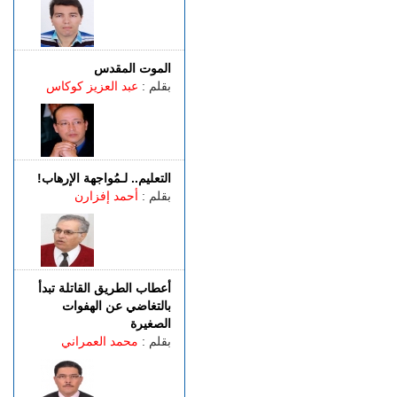
مراكز الفحص التقني بطنجة
الجمعة 07 غشت | 22:30
إسبانيا.. الشرطة تعلن تفكيك
واحدة من أكبر شبكات تهريب
الموت المقدس
المهاجرين عبر المتوسط
بقلم :
عبد العزيز كوكاس
(فيديو)
الجمعة 07 غشت | 21:06
طنجة.. مصرع شابة عشرينية
غرقا داخل بحيرة بمنطقة
التعليم.. لـمُواجهة الإرهاب!
الگوارت
بقلم :
أحمد إفزارن
الجمعة 07 غشت | 20:08
باستخدام مفاتيح مزورة..
سرقة منازل تطيح بشخصين
في قبضة الشرطة
أعطاب الطريق القاتلة تبدأ
بالتغاضي عن الهفوات
الصغيرة
بقلم :
محمد العمراني