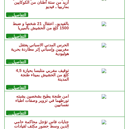
أزيد من ستة أطنان من الكوكايين
بماربييا ـ فيديو
التفاصيل...
بالفيديو.. اعتقال 21 شخصا و ضبط
1500 كلغ من الحشيش بألميريا
التفاصيل...
الحرس المدني الاسباني يعتقل
مغربيين وإسباني إثر مطاردة بحرية
هوليودية
التفاصيل...
توقيف مغربي متلبسا بحيازة 4,5
كلغ من الحشيش بميناء طنجة
المدينة
التفاصيل...
امن طنجة يطيح بشخصين يشبته
تورطهما في تزوير وصفات اطباء
نفسانيين
التفاصيل...
جنايات فاس تؤجل محاكمة حامي
الدين وسط حضور مكثف لقيادات