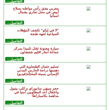
التفاصيل...
مغربي يشق رأس مواطنه بسلاح
أبيض في محل تجاري بشمال
اسبانيا
التفاصيل...
"لا في إيكو" تكشف المؤهلات
السياحية لجهة طنجة
التفاصيل...
سيارة مجنونة تقتل تلميذا بمركز
جماعة أمتار اقليم شفشاون
التفاصيل...
تسليم جثمان الطنجاوية التي
دهستها دراجة الحارس المدني
الإسباني بسبتة المحتلة(فيديو)
التفاصيل...
حجز سيفي ساموراي و كلب بيتبول
واعتقال أحد المطلوبين أمنيا في
مداهمة بكاسباراطا
التفاصيل...