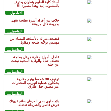
أستاذ كلية العلوم بتطوان يعترف
بالمنسوب إليه وهذا مصيره !!!
التفاصيل...
خلاف بين أفراد أسرة بطنجة ينتهي
بجريمة قتل مروعة
التفاصيل...
فضيحة..عراك بالأسلحة البيضاء بين
مهندس بولاية طنجة ومقاول
التفاصيل...
عاجل..أمواج مغارة هرقل بطنجة
تخطف شابا والوقاية المدنية تبحث
عن جثته
التفاصيل...
توقيف 30 شخصا بينهم مغاربة
يشكلون عصابة لتهريب المخدرات
عبر مضيق جبل طارق
التفاصيل...
بائع حلوى بحي العرفان بطنجة يهتك
عرض قاصر والشرطة تعتقله