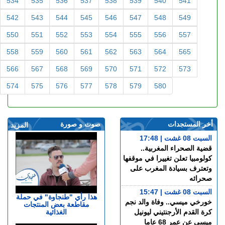
534
535
536
537
538
539
540
541
542
543
544
545
546
547
548
549
550
551
552
553
554
555
556
557
558
559
560
561
562
563
564
565
566
567
568
569
570
571
572
573
574
575
576
577
578
579
580
أخر المستجدات
صوت و صورة
المزيد
السبت 08 غشت | 17:48
قضية الصحراء المغربية..
كولومبيا تعلن تغييرا في موقفها
وتعترف بسيادة المغرب على
صحرائه
السبت 08 غشت | 15:47
هذا رأي "طنجاوة" في حملة
خورخي ميسي.. وفاة والد نجم
مقاطعة بعض المنتجات
الغذائية
كرة القدم الأرجنتيني ليونيل
ميسي عن عمر 68 عاما