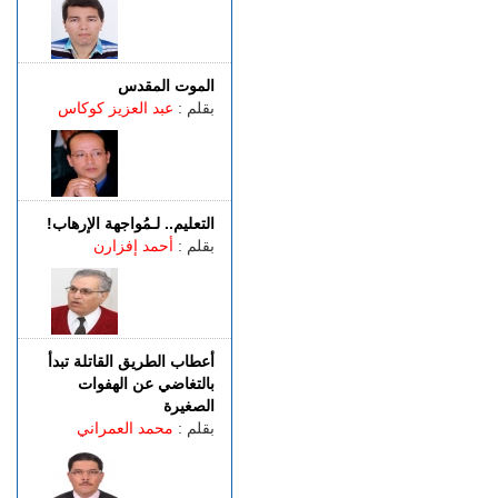
الجمعة 07 غشت | 13:07
طنجة.. فيديو متداول يقود إلى
توقيف شخصين للاشتباه في
الفرار من محطة وقود دون أداء
الموت المقدس
بقلم :
عبد العزيز كوكاس
الجمعة 07 غشت | 11:02
رسميـــا.. إلغاء المباراة الودية
بين اتحاد طنجة وبرشلونة
الخميس 06 غشت | 23:12
مصدر دبلوماسي: إعادة
التعليم.. لـمُواجهة الإرهاب!
القاصرين غير المرفوقين
بقلم :
أحمد إفزارن
مسألة مبدأ قائمة على
التعليمات الملكية
أعطاب الطريق القاتلة تبدأ
بالتغاضي عن الهفوات
الصغيرة
بقلم :
محمد العمراني