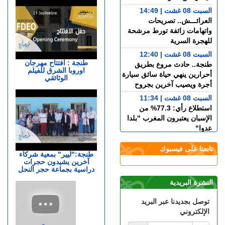
السبت 08 غشت | 14:49
العرائـــش.. تصريحات
واتهامات زائفة تورط مرشحة
للهجرة السرية
السبت 08 غشت | 12:40
طنجة : افتتاح مهرجان
طنجة.. حادث مروع بطريق
اوروبا الشرق للفيلم
أحرارين ينهي حياة سائق سيارة
الوثائقي
أجرة ويصيب آخرين بجروح
السبت 08 غشت | 11:34
استطلاع رأي: 77.3% من
الإسبان يعتبرون المغرب "بلدا
عدوا"
الجمعة 07 غشت | 23:01
تابعنا على فيسبوك
سوء تدبير.. وزارة النقل تتسبب
طنجة:"ليير" بمعية شركاء
آخرين يشيدون حجرات
في أزمة طوابير السيارات أمام
دراسية بجماعة حجر النحل
مراكز الفحص التقني بطنجة
النشرة البريدية
الجمعة 07 غشت | 22:30
إسبانيا.. الشرطة تعلن تفكيك
توصل بجديدنا عبر البريد
واحدة من أكبر شبكات تهريب
الإلكتروني
المهاجرين عبر المتوسط