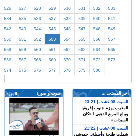
526
527
528
529
530
531
532
533
534
535
536
537
538
539
540
541
542
543
544
545
546
547
548
549
550
551
552
553
554
555
556
557
558
559
560
561
562
563
564
565
566
567
568
569
570
571
572
573
574
575
576
577
578
579
580
أخر المستجدات
صوت و صورة
المزيد
السبت 08 غشت | 23:21
المغرب يهزم جنوب إفريقيا
ويبلغ المربع الذهبي لـ«كان
السيدات»
السبت 08 غشت | 21:22
شملت طنجة وأصيلة.. حموشي