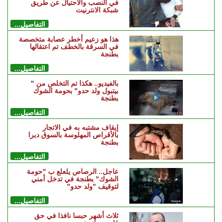
في النصب والاحتيال عن طريق
شبكة الانترنيت
التفاصيل...
هذا هو زعيم أخطر عصابة متخصصة
في السرقة بالخطف تم اعتقالها
بطنجة
التفاصيل...
بالفيديو.. هكذا تم التخلص من "
بيتبول ولد حدو" بحومة الشوك
بطنجة
التفاصيل...
إيقاف مشتبه به في الاتجار
بالأقراص المهلوسة بالسوق دبرا
بطنجة
التفاصيل...
عاجل.. الرصاص يلعلع ب "حومة
الشوك" بطنجة في تدخل أمني
لتوقيف "ولد حدو"
التفاصيل...
ثلاث أشهر حبسا نافذا في حق