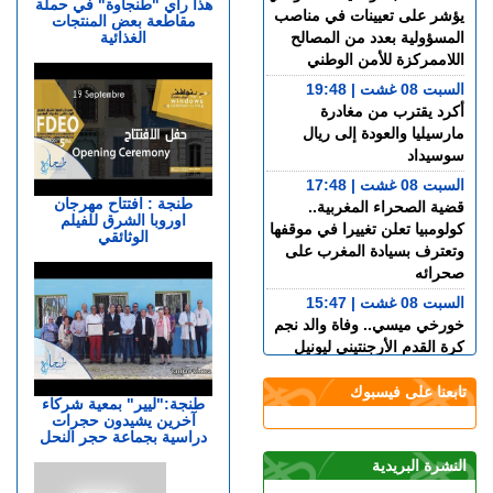
هذا رأي "طنجاوة" في حملة
يؤشر على تعيينات في مناصب
مقاطعة بعض المنتجات
الغذائية
المسؤولية بعدد من المصالح
اللاممركزة للأمن الوطني
السبت 08 غشت | 19:48
أكرد يقترب من مغادرة
مارسيليا والعودة إلى ريال
سوسيداد
السبت 08 غشت | 17:48
طنجة : افتتاح مهرجان
قضية الصحراء المغربية..
اوروبا الشرق للفيلم
كولومبيا تعلن تغييرا في موقفها
الوثائقي
وتعترف بسيادة المغرب على
صحرائه
السبت 08 غشت | 15:47
خورخي ميسي.. وفاة والد نجم
كرة القدم الأرجنتيني ليونيل
ميسي عن عمر 68 عاما
تابعنا على فيسبوك
السبت 08 غشت | 14:49
طنجة:"ليير" بمعية شركاء
آخرين يشيدون حجرات
العرائـــش.. تصريحات
دراسية بجماعة حجر النحل
واتهامات زائفة تورط مرشحة
للهجرة السرية
النشرة البريدية