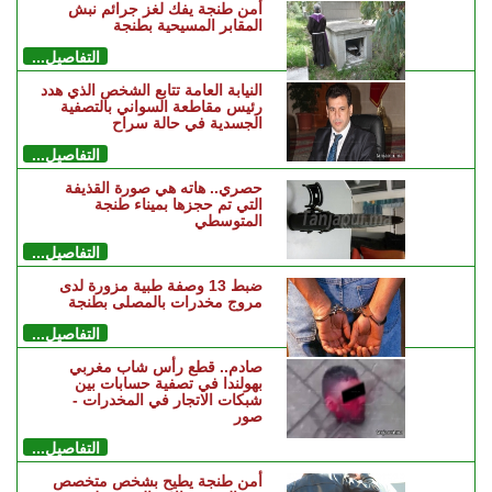
أمن طنجة يفك لغز جرائم نبش
المقابر المسيحية بطنجة
التفاصيل...
النيابة العامة تتابع الشخص الذي هدد
رئيس مقاطعة السواني بالتصفية
الجسدية في حالة سراح
التفاصيل...
حصري.. هاته هي صورة القذيفة
التي تم حجزها بميناء طنجة
المتوسطي
التفاصيل...
ضبط 13 وصفة طبية مزورة لدى
مروج مخدرات بالمصلى بطنجة
التفاصيل...
صادم.. قطع رأس شاب مغربي
بهولندا في تصفية حسابات بين
شبكات الاتجار في المخدرات -
صور
التفاصيل...
أمن طنجة يطيح بشخص متخصص