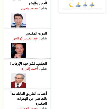
الجمعة 07 غشت | 20:08
الحجر والبشر
باستخدام مفاتيح مزورة..
بقلم :
محمد بنعزيز
سرقة منازل تطيح بشخصين
في قبضة الشرطة
الجمعة 07 غشت | 18:49
طنجة.. العثور على جثة أربعيني
معلقة بواسطة حبل داخل غابة
الموت المقدس
بالكوارت
بقلم :
عبد العزيز كوكاس
الجمعة 07 غشت | 17:15
وصفتها بـ"المفبركة".. حركة
"جيل زد 212" تتبرأ من
منشورات تحرض على النزول
التعليم.. لـمُواجهة الإرهاب!
إلى الشارع
بقلم :
أحمد إفزارن
الجمعة 07 غشت | 14:52
تفوق الـ40 درجة.. المغرب
يواجه موجة حر
أعطاب الطريق القاتلة تبدأ
بالتغاضي عن الهفوات
الصغيرة
بقلم :
محمد العمراني