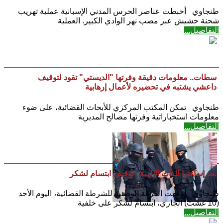
طنجاوي أحبطت عناصر الحرس المدني الإسبانية عملية تهريب
شحنة حشيش عبر مصب نهر الوادي الكبير. العملية
التفاصيل...
سطات.. معلومات دقيقة وفرتها "الديستي" تقود لتوقيف
داعشي يشتبه في تحضيره لأعمال إرهابية
طنجاوي ‎تمكن المكتب المركزي للأبحاث القضائية، على ضوء
معلومات استخباراتية وفرتها مصالح المديرية
التفاصيل...
بعد إساءتها للذات الإلهية.. توقيف ابتسام لشكر
طنجاوي أوقفت الفرقة الوطنية للشرطة القضائية، اليوم الأحد
(10 غشت) الجاري، ابتسام لشكر على خلفية
التفاصيل...