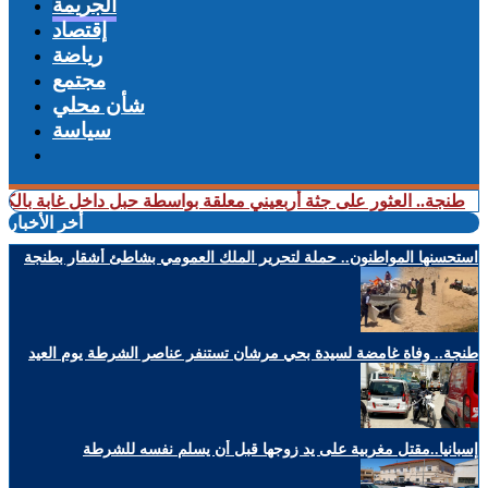
الجريمة
إقتصاد
رياضة
مجتمع
شأن محلي
سياسة
. العثور على جثة أربعيني معلقة بواسطة حبل داخل غابة بالكوارت
+ وصف
أخر الأخبار
استحسنها المواطنون.. حملة لتحرير الملك العمومي بشاطئ أشقار بطنجة
طنجة.. وفاة غامضة لسيدة بحي مرشان تستنفر عناصر الشرطة يوم العيد
إسبانيا..مقتل مغربية على يد زوجها قبل أن يسلم نفسه للشرطة