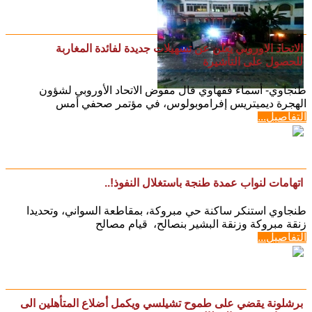
الاتحاد الاوروبي يعلن عن تسهيلات جديدة لفائدة المغاربة
للحصول على التأشيرة
طنجاوي- أسماء فقهاوي قال مفوض الاتحاد الأوروبي لشؤون
الهجرة ديميتريس إفراموبولوس، في مؤتمر صحفي أمس
التفاصيل...
اتهامات لنواب عمدة طنجة باستغلال النفوذ!..
طنجاوي استنكر ساكنة حي مبروكة، بمقاطعة السواني، وتحديدا
زنقة مبروكة وزنقة البشير بنصالح، قيام مصالح
التفاصيل...
برشلونة يقضي على طموح تشيلسي ويكمل أضلاع المتأهلين الى