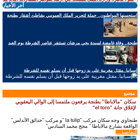
أخر الأخبار
استحسنها المواطنون.. حملة لتحرير الملك العمومي بشاطئ أشقار بطنجة
طنجة.. وفاة غامضة لسيدة بحي مرشان تستنفر عناصر الشرطة يوم العيد
إسبانيا..مقتل مغربية على يد زوجها قبل أن يسلم نفسه للشرطة
مجتمع
سكان "مالاباطا" بطنجة يرفعون ملتمسا إلى الوالي اليعقوبي
لإغلاق حانة "el toro"
طنجاوي وجه سكان مركب "la tulip "و مركب "حدائق اﻷندلس"
الواقعة بشارع مالاباطا " محج محمد السادس"
التفاصيل...