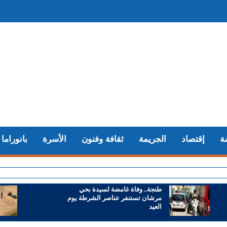
ة
إقتصاد
الجريمة
ثقافة وفنون
الأسرة
بانوراما
+ سوء تد
طنجة.. وفاة غامضة لسيدة بحي
مرشان تستنفر عناصر الشرطة يوم
العيد