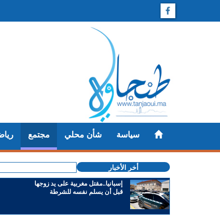
سياسة
شأن محلي
مجتمع
رياض
أخر الأخبار
إسبانيا..مقتل مغربية على يد زوجها
قبل أن يسلم نفسه للشرطة