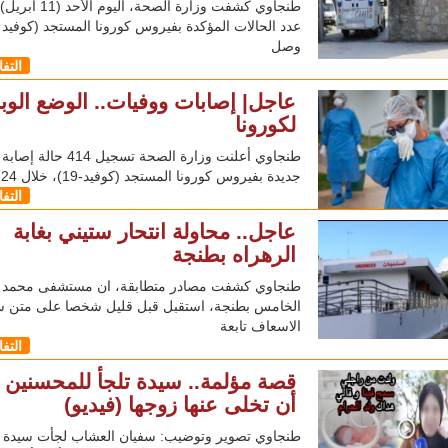
طنجاوي كشفت وزارة الصحة، اليوم ال
وصل
التف
عاجل| إصابات ووفيات.. الوضع الوب
لكورونا
طنجاوي أعلنت وزارة الصحة تسجيل 14
جديدة بفيروس كورونا المستجد (كوفيد-19)، خلال 24 ساعة
التف
عاجل.. محاولة انتحار ستيني بغابة
الرهراه بطنجة
طنجاوي كشفت مصادر متطابقة، ان مستشفى محمد
الخامس بطنجة، استقبل قبل قليل شخصا على متن س
الاسعاف تابعة
التف
قصة مؤلمة.. سيدة تلجأ للمحسنين ب
أن تخلى عنها زوجها (فيديو)
طنجاوي تصوير وتوضيب: سفيان العشاب لجأت سيدة ب