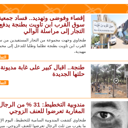
إقصاء وفوضى وتهديد.. فساد جمعية
سوق القرب ابن تاويت بطنجة يدفع
التجار إلى مراسلة الوالي
طنجاوي وجهت مجموعة من التجار المستفيدين من 
القرب ابن تاويت بطنجة تظلما وطلبا للتدخل إلى محم
مهيدية،
التف
طنجة.. اقبال كبير على غابة مديونة 
حلتها الجديدة
التف
مندوبية التخطيط: 31 % من الرجا
المغاربة تعرضوا للعنف الزوجي
طنجاوي كشفت المندوبية السامية للتخطيط، اليوم الإث
ما يقرب من ثلث الرجال تعرضوا للعنف الزوجي، مبر