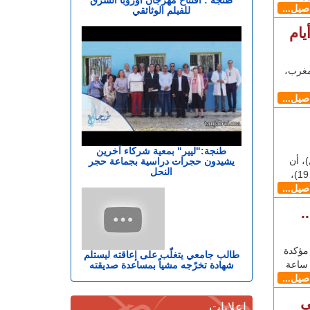
اصيل...
للفيلم الوثائقي
يام
مغرب،
اصيل...
طنجة:"ليير" بمعية شركاء آخرين
وم الاثنين (12 أبريل)، أن
يشيدون حجرات دراسية بجماعة حجر
النحل
اصيل...
.
1 حالة إصابة مؤكدة
طالب جامعي يتغلّب على إعاقته ليستلم
شهادة تخرّجه مشياً بمساعدة صديقته
اصيل...
ى
إعلانات