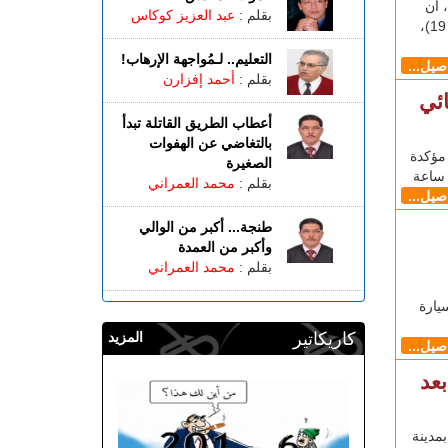
أحد (11 أبريل)، أن
بقلم :
عبد العزيز كوكاس
عدد الحالات المؤكدة بفيروس كورونا المستجد (كوفيد 19)،
التعليم.. لـمُواجهة الإرهاب!
اصيل...
بقلم :
أحمد إفزارن
ائي
أعطاب الطريق القاتلة تبدأ
بالتغاضي عن الهفوات
4 حالة إصابة مؤكدة
الصغيرة
بقلم :
محمد العمراني
اصيل...
طنجة... أكبر من الوالي
وأكبر من العمدة
بقلم :
محمد العمراني
يارة
كاريكاتير
المزيد
اصيل...
عد
مدينة