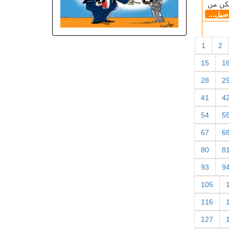
مكن من
اصيل...
1
2
15
1
28
2
41
4
54
5
67
6
80
8
93
9
105
116
127