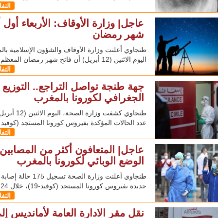
التف
عاجل| وزارة الأوقاف: الأربعاء أول أ
شهر رمضان
طنجاوي أعلنت وزارة الأوقاف والشؤون الإسلامية بال
اليوم الاثنين (12 أبريل) أن فاتح شهر رمضان المعظم
التف
جهة طنجة تواصل التراجع.. التوزيع
الجغرافي لكورونا بالمغرب
طنجاوي كشفت وزارة الصحة، الي
عدد الحالات المؤكدة بفيروس كورونا المستجد (كوفيد 19)،
التف
عاجل| المتعافون أكثر من المصابين.
الوضع الوبائي لكورونا بالمغرب
طنجاوي أعلنت وزارة الصحة تسجيل 75
جديدة بفيروس كورونا المستجد (كوفيد-19)، خلال 24 ساعة
التف
نقل مقر الادارة العامة لأمانديس إل