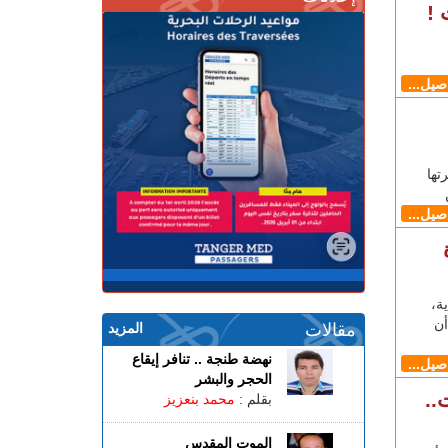
 !
اصيل...
تها
اصيل...
ة،
 أن
مقالات
المزيد
نهضة طنجة .. تنافر إيقاع
اصيل...
الحجر والبشر
10 حالات..
بقلم :
محمد بنعزيز
الموت المقدس