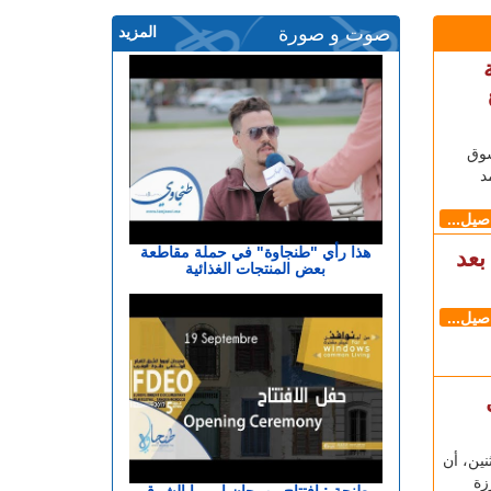
صوت و صورة
المزيد
سوق
د
اصيل...
هذا رأي "طنجاوة" في حملة مقاطعة
بعد
بعض المنتجات الغذائية
اصيل...
ل
نين، أن
زة
طنجة : افتتاح مهرجان اوروبا الشرق