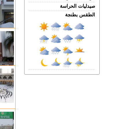
فرنســـا.. موجة الحر المستمرة ترفع خطر
صيدليات الحراسة
اندلاع حرائق الغابات إلى أعلى مستوى
الخميس 06 غشت | 18:06
الطقس بطنجة
الربـــاط.. تفاصيل ترؤس إنفانتينو اجتماعا
لقيادة الفيفا
الخميس 06 غشت | 14:10
مهنيو الطاكسيات غاضبون بعد إدانة خمسة
سائقين نقلوا أشخاصا لمعبر باب سبتة
الخميس 06 غشت | 12:28
بيان توضيحي.. مندوبية السجون تدحض
مزاعم بشأن غياب طبيب السجن