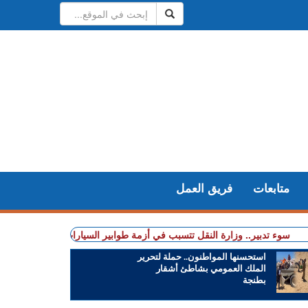
متابعات
فريق العمل
بير.. وزارة النقل تتسبب في أزمة طوابير السيارات أمام مراكز الفحص التقني ب
استحسنها المواطنون.. حملة لتحرير
الملك العمومي بشاطئ أشقار
بطنجة