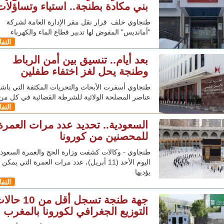
بني مكادة بطنجة.. استياء وتساؤلات
طنجاوي خلف قرار نقل مقر الإدارة العامة لشركة
"أمانديس" المفوض لها تدبير قطاع الماء والكهرباء
التف
بعد أيام.. تنسيق بين أمن الرباط
وطنجة يحل لغز اختفاء طفلين
طنجاوي أسفرت الأبحاث والتحريات المكثفة التي باشر
عناصر المصلحة الولائية للشرطة القضائية في كل من
التف
السعودية.. تحديد عدد مرات العمرة
للمحصنين من كورونا
طنجاوي - وكالات كشفت وزارة الحج والعمرة السعودي
اليوم الأحد (11 أبريل)، عدد مرات العمرة التي يمكن
يؤديها
التف
جهة طنجة تسجل أقل من 
التوزيع الجغرافي لكورونا بالمغرب