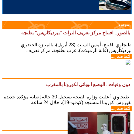
مجتمع
بالصور.. افتتاح مركز تعريف التراث “بيرديكاريس” بطنجة
طنجاوي افتتح، أمس السبت (23 أبريل)، بالمنتزه الحضري
بيرديكاريس (غابة الرميلات)، غرب بطنجة، مركز تعريف
التفاصيل...
دون وفيات.. الوضع الوبائي لكورونا بالمغرب
طنجاوي أعلنت وزارة الصحة تسجيل 30 حالة إصابة مؤكدة جديدة
بفيروس كورونا المستجد (كوفيد-19)، خلال 24 ساعة
التفاصيل...