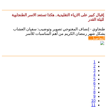
إقبال كبير على الازياء التقليدية.. هكذا تستعد الاسر الطنجاوية
لليلة القدر
طنجاوي - إنصاف المغنوجي تصوير وتوضيب: سفيان العشاب
يشكل شهر رمضان الكريم من أهم المناسبات للأسر
التفاصيل...
1
2
3
4
5
6
7
8
9
10
11