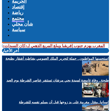
الجريمة
إقتصاد
رياضة
مجتمع
شأن محلي
سياسة
غرب يهزم جنوب إفريقيا ويبلغ المربع الذهبي لـ«كان السيدات»
+ شملت 
أخر الأخبار
استحسنها المواطنون.. حملة لتحرير الملك العمومي بشاطئ أشقار بطنجة
طنجة.. وفاة غامضة لسيدة بحي مرشان تستنفر عناصر الشرطة يوم العيد
إسبانيا..مقتل مغربية على يد زوجها قبل أن يسلم نفسه للشرطة