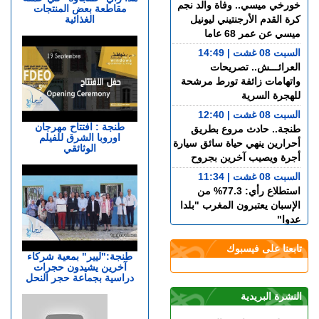
خورخي ميسي.. وفاة والد نجم
مقاطعة بعض المنتجات
الغذائية
كرة القدم الأرجنتيني ليونيل
ميسي عن عمر 68 عاما
السبت 08 غشت | 14:49
العرائـــش.. تصريحات
واتهامات زائفة تورط مرشحة
للهجرة السرية
السبت 08 غشت | 12:40
طنجة : افتتاح مهرجان
طنجة.. حادث مروع بطريق
اوروبا الشرق للفيلم
أحرارين ينهي حياة سائق سيارة
الوثائقي
أجرة ويصيب آخرين بجروح
السبت 08 غشت | 11:34
استطلاع رأي: 77.3% من
الإسبان يعتبرون المغرب "بلدا
عدوا"
الجمعة 07 غشت | 23:01
تابعنا على فيسبوك
سوء تدبير.. وزارة النقل تتسبب
طنجة:"ليير" بمعية شركاء
آخرين يشيدون حجرات
في أزمة طوابير السيارات أمام
دراسية بجماعة حجر النحل
مراكز الفحص التقني بطنجة
النشرة البريدية
الجمعة 07 غشت | 22:30
إسبانيا.. الشرطة تعلن تفكيك