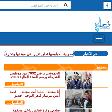
أخر الأخبار
+ قضية الصحراء المغربية.. كولومبيا تعلن تغييرا في موقفها وتعترف بسيادة 
مجتمع
الحموشي يرقي 7092 من موظفي
الشرطة برسم السنة المالية 2018
التفاصيل...
أنا مختلف مثلما أنت مختلف.. قصة
أمين مريمار قاهر التوحد - فيديو
التفاصيل...
صادم.. وفاة شخص داخل محكمة