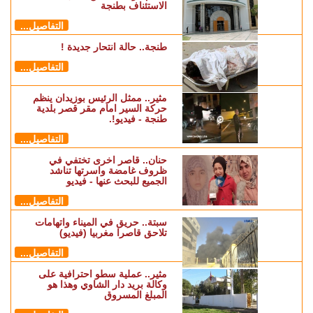
الاستئناف بطنجة
التفاصيل...
طنجة.. حالة انتحار جديدة !
التفاصيل...
مثير.. ممثل الرئيس بوزيدان ينظم
حركة السير امام مقر قصر بلدية
طنجة - فيديو!.
التفاصيل...
حنان.. قاصر اخرى تختفي في
ظروف غامضة واسرتها تناشد
الجميع للبحث عنها - فيديو
التفاصيل...
سبتة.. حريق في الميناء واتهامات
تلاحق قاصرا مغربيا (فيديو)
التفاصيل...
مثير.. عملية سطو احترافية على
وكالة بريد دار الشاوي وهذا هو
المبلغ المسروق