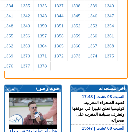
1334
1335
1336
1337
1338
1339
1340
1341
1342
1343
1344
1345
1346
1347
1348
1349
1350
1351
1352
1353
1354
1355
1356
1357
1358
1359
1360
1361
1362
1363
1364
1365
1366
1367
1368
1369
1370
1371
1372
1373
1374
1375
1376
1377
1378
أخر المستجدات
صوت و صورة
المزيد
السبت 08 غشت | 17:48
قضية الصحراء المغربية..
كولومبيا تعلن تغييرا في موقفها
وتعترف بسيادة المغرب على
صحرائه
السبت 08 غشت | 15:47
هذا رأي "طنجاوة" في حملة