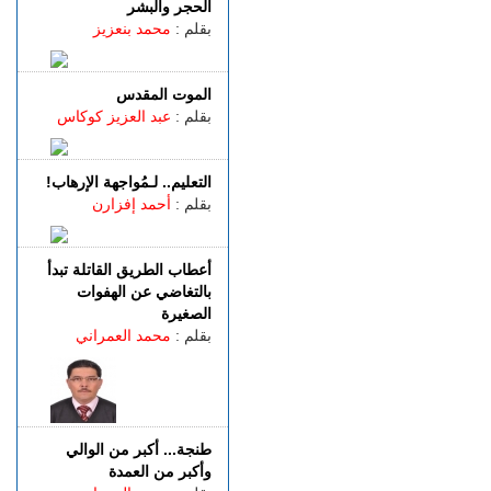
الجمعة 07 غشت | 14:52
الحجر والبشر
تفوق الـ40 درجة.. المغرب
بقلم :
محمد بنعزيز
يواجه موجة حر
الجمعة 07 غشت | 13:07
الموت المقدس
طنجة.. فيديو متداول يقود إلى
بقلم :
عبد العزيز كوكاس
توقيف شخصين للاشتباه في
الفرار من محطة وقود دون أداء
الجمعة 07 غشت | 11:02
التعليم.. لـمُواجهة الإرهاب!
رسميـــا.. إلغاء المباراة الودية
بقلم :
أحمد إفزارن
بين اتحاد طنجة وبرشلونة
الخميس 06 غشت | 23:12
مصدر دبلوماسي: إعادة
أعطاب الطريق القاتلة تبدأ
القاصرين غير المرفوقين
بالتغاضي عن الهفوات
مسألة مبدأ قائمة على
الصغيرة
التعليمات الملكية
بقلم :
محمد العمراني
طنجة... أكبر من الوالي
وأكبر من العمدة