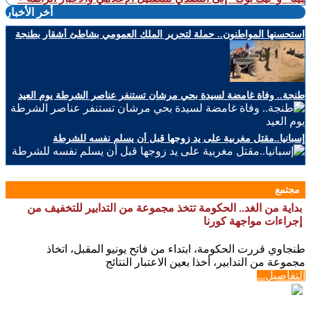
أخر الأخبار
استحسنها المواطنون.. حملة لتحرير الملك العمومي بشاطئ أشقار بطنجة
طنجة.. وفاة غامضة لسيدة بحي مرشان تستنفر عناصر الشرطة يوم العيد
إسبانيا..مقتل مغربية على يد زوجها قبل أن يسلم نفسه للشرطة
مجتمع
بداية من الغد.. الحكومة تتخذ مجموعة من التدابير للتخفيف من
إجراءات مواجهة كورنا
طنجاوي قررت الحكومة، ابتداء من فاتح يونيو المقبل، اتخاذ
مجموعة من التدابير، أخذا بعين الاعتبار النتائج
التفاصيل...