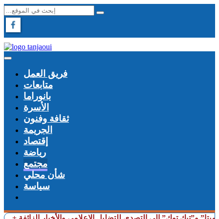
فريق العمل
متابعات
بانوراما
الأسرة
ثقافة وفنون
الجريمة
إقتصاد
رياضة
مجتمع
شأن محلي
سياسة
“ميتا” و”تيك توك” إلى التصدي للتضليل الإعلامي والأخبار الزائفة