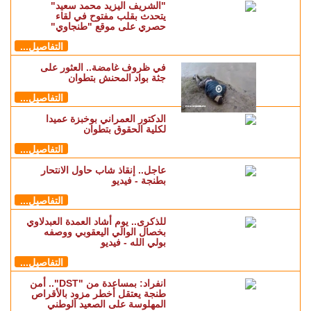
"الشريف اليزيد محمد سعيد"
يتحدث بقلب مفتوح في لقاء
حصري على موقع "طنجاوي"
التفاصيل...
في ظروف غامضة.. العثور على
جثة بواد المحنش بتطوان
التفاصيل...
الدكتور العمراني بوخبزة عميدا
لكلية الحقوق بتطوان
التفاصيل...
عاجل.. إنقاذ شاب حاول الانتحار
بطنجة - فيديو
التفاصيل...
للذكرى.. يوم أشاد العمدة العبدلاوي
بخصال الوالي اليعقوبي ووصفه
بولي الله - فيديو
التفاصيل...
انفراد: بمساعدة من "DST".. أمن
طنجة يعتقل أخطر مزود بالأقراص
المهلوسة على الصعيد الوطني