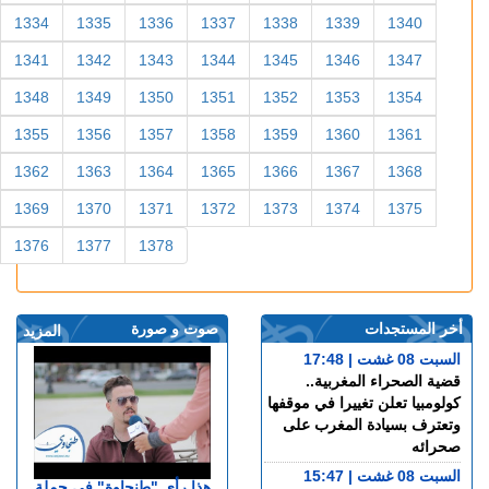
1334
1335
1336
1337
1338
1339
1340
1341
1342
1343
1344
1345
1346
1347
1348
1349
1350
1351
1352
1353
1354
1355
1356
1357
1358
1359
1360
1361
1362
1363
1364
1365
1366
1367
1368
1369
1370
1371
1372
1373
1374
1375
1376
1377
1378
أخر المستجدات
صوت و صورة
المزيد
السبت 08 غشت | 17:48
قضية الصحراء المغربية..
كولومبيا تعلن تغييرا في موقفها
وتعترف بسيادة المغرب على
صحرائه
السبت 08 غشت | 15:47
هذا رأي "طنجاوة" في حملة