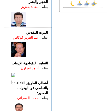
الجمعة 07 غشت | 14:52
الحجر والبشر
تفوق الـ40 درجة.. المغرب
بقلم :
محمد بنعزيز
يواجه موجة حر
الجمعة 07 غشت | 13:07
طنجة.. فيديو متداول يقود إلى
توقيف شخصين للاشتباه في
الفرار من محطة وقود دون أداء
الموت المقدس
بقلم :
عبد العزيز كوكاس
الجمعة 07 غشت | 11:02
رسميـــا.. إلغاء المباراة الودية
بين اتحاد طنجة وبرشلونة
الخميس 06 غشت | 23:12
مصدر دبلوماسي: إعادة
التعليم.. لـمُواجهة الإرهاب!
القاصرين غير المرفوقين
بقلم :
أحمد إفزارن
مسألة مبدأ قائمة على
التعليمات الملكية
أعطاب الطريق القاتلة تبدأ
بالتغاضي عن الهفوات
الصغيرة
بقلم :
محمد العمراني