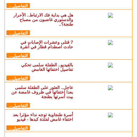
التفاصيل...
هل هي بداية فك الارتباط.. الأحرار
والدستوري غاضبون من مصباح
طنجة؟..
التفاصيل...
7 قتلى وعشرات الإصابات في
حادث اصطدام قطار في أنقرة
التفاصيل...
بالفيديو.. الطفلة سلمى تحكي
تفاصيل اختفائها الغامض
التفاصيل...
عاجل.. العثور على الطفلة سلمى
بعدا اختفائها في ظروف غامضة عن
بيت أسرتها بطنجة
التفاصيل...
أسرة طنجاوية توجه نداء مؤثرا بعد
اختفاء غامض لفلذة كبدها - فيديو
التفاصيل...