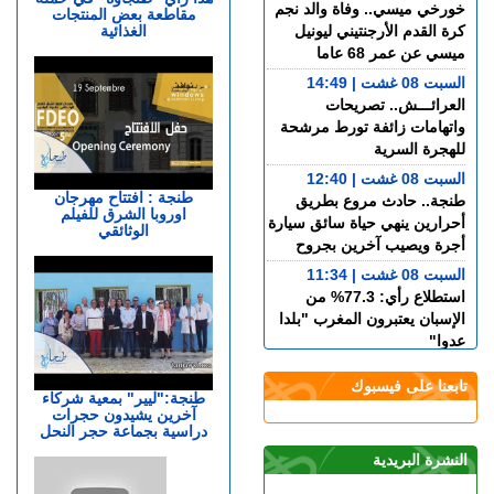
خورخي ميسي.. وفاة والد نجم
مقاطعة بعض المنتجات
الغذائية
كرة القدم الأرجنتيني ليونيل
ميسي عن عمر 68 عاما
السبت 08 غشت | 14:49
العرائـــش.. تصريحات
واتهامات زائفة تورط مرشحة
للهجرة السرية
السبت 08 غشت | 12:40
طنجة : افتتاح مهرجان
طنجة.. حادث مروع بطريق
اوروبا الشرق للفيلم
أحرارين ينهي حياة سائق سيارة
الوثائقي
أجرة ويصيب آخرين بجروح
السبت 08 غشت | 11:34
استطلاع رأي: 77.3% من
الإسبان يعتبرون المغرب "بلدا
عدوا"
الجمعة 07 غشت | 23:01
تابعنا على فيسبوك
سوء تدبير.. وزارة النقل تتسبب
طنجة:"ليير" بمعية شركاء
آخرين يشيدون حجرات
في أزمة طوابير السيارات أمام
دراسية بجماعة حجر النحل
مراكز الفحص التقني بطنجة
النشرة البريدية
الجمعة 07 غشت | 22:30
إسبانيا.. الشرطة تعلن تفكيك