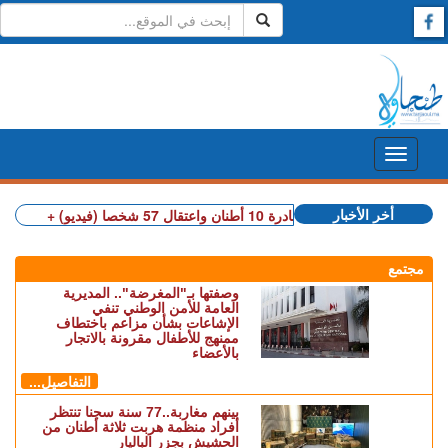
أخر الأخبار
شيش بمصادرة 10 أطنان واعتقال 57 شخصا (فيديو)
مجتمع
وصفتها بـ"المغرضة".. المديرية
العامة للأمن الوطني تنفي
الإشاعات بشأن مزاعم باختطاف
ممنهج للأطفال مقرونة بالاتجار
بالأعضاء
التفاصيل...
بينهم مغاربة..77 سنة سجنا تنتظر
أفراد منظمة هربت ثلاثة أطنان من
الحشيش بجزر الباليار