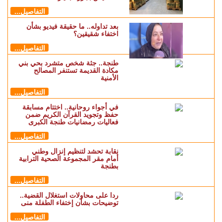
التفاصيل...
بعد تداوله.. ما حقيقة فيديو بشأن
اختفاء شقيقين؟
التفاصيل...
طنجة.. جثة شخص متشرد بحي بني
مكادة القديمة تستنفر المصالح
الأمنية
التفاصيل...
في أجواء روحانية.. اختتام مسابقة
حفظ وتجويد القرآن الكريم ضمن
فعاليات رمضانيات طنجة الكبرى
التفاصيل...
نقابة تحشد لتنظيم إنزال وطني
أمام مقر المجموعة الصحية الترابية
بطنجة
التفاصيل...
ردا على محاولات استغلال القضية..
توضيحات بشأن إختفاء الطفلة منى
التفاصيل...