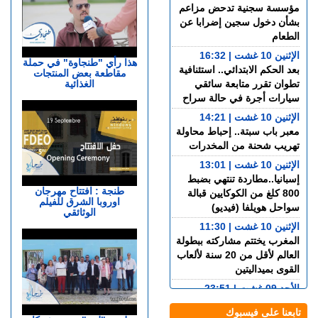
مؤسسة سجنية تدحض مزاعم
بشأن دخول سجين إضرابا عن
الطعام
الإثنين 10 غشت | 16:32
هذا رأي "طنجاوة" في حملة
بعد الحكم الابتدائي.. استئنافية
مقاطعة بعض المنتجات
الغذائية
تطوان تقرر متابعة سائقي
سيارات أجرة في حالة سراح
الإثنين 10 غشت | 14:21
معبر باب سبتة.. إحباط محاولة
تهريب شحنة من المخدرات
الإثنين 10 غشت | 13:01
إسبانيا..مطاردة تنتهي بضبط
طنجة : افتتاح مهرجان
800 كلغ من الكوكايين قبالة
اوروبا الشرق للفيلم
سواحل هويلفا (فيديو)
الوثائقي
الإثنين 10 غشت | 11:30
المغرب يختتم مشاركته ببطولة
العالم لأقل من 20 سنة لألعاب
القوى بميداليتين
الأحد 09 غشت | 23:51
إسبانيا.. تفكيك واحدة من أكبر
تابعنا على فيسبوك
شبكات تهريب الحشيش