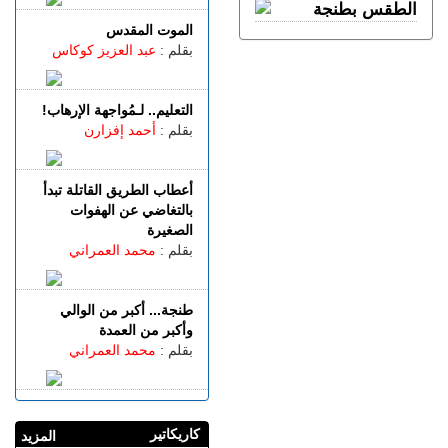
بعد أحداث سبتة.. الاتحاد
الأوروبي يدعو “ميتا” و”تيك
الموت المقدس
توك” إلى التصدي للتضليل
بقلم :
عبد العزيز كوكاس
الإعلامي والأخبار الزائفة
الأحد 09 غشت | 12:27
التعليم.. لـمُواجهة الإرهاب!
الاتحاد الأوروبي يشيد بجهود
بقلم :
أحمد إفزارن
المغرب وإسبانيا لحل الأزمة
في سبتة
الأحد 09 غشت | 11:01
أعطاب الطريق القاتلة تبدأ
ذهبية عالمية للمغرب.. عماد
بالتغاضي عن الهفوات
بوشجدة بطلا لسباق 800 متر
الصغيرة
للشباب
بقلم :
محمد العمراني
السبت 08 غشت | 23:21
المغرب يهزم جنوب إفريقيا
ويبلغ المربع الذهبي لـ«كان
طنجة... أكبر من الوالي
السيدات»
وأكبر من العمدة
بقلم :
محمد العمراني
السبت 08 غشت | 21:22
شملت طنجة وأصيلة.. حموشي
يؤشر على تعيينات في مناصب
المسؤولية بعدد من المصالح
اللاممركزة للأمن الوطني
كاريكاتير
المزيد