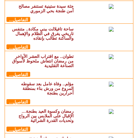
جثة سيدة ستينية تستنفر مصالح
أمن طنجة بحي الزموري
التفاصيل...
ساحة تافيلالت ببني مكادة.. متنفس
تاريخي يغرق في الظلام والإهمال
والساكنة تطالب بإنقاذه
التفاصيل...
تطوان.. مع اقتراب العشر الأواخر
من رمضان انتعاش ملحوظ لأسواق
الصناعة التقليدية
التفاصيل...
مؤلم.. وفاة عامل بعد سقوطه
المروع من ورش بناء بمنطقة
أحرارين بطنجة
التفاصيل...
رمضان وكسوة العيد بطنجة…
الإقبال على الملابس بين الرواج
وتحديات القدرة الشرائية
التفاصيل...