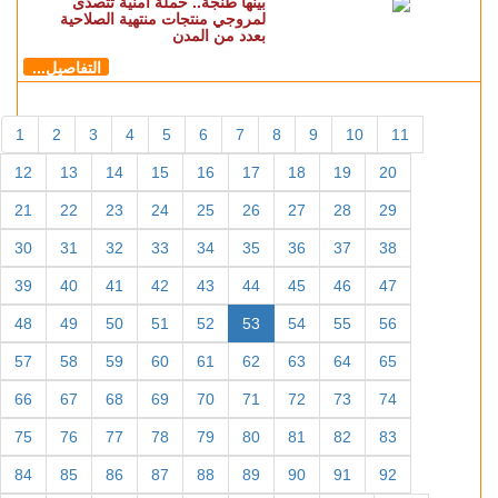
بينها طنجة.. حملة أمنية تتصدى
لمروجي منتجات منتهية الصلاحية
بعدد من المدن
التفاصيل...
1
2
3
4
5
6
7
8
9
10
11
12
13
14
15
16
17
18
19
20
21
22
23
24
25
26
27
28
29
30
31
32
33
34
35
36
37
38
39
40
41
42
43
44
45
46
47
48
49
50
51
52
53
54
55
56
57
58
59
60
61
62
63
64
65
66
67
68
69
70
71
72
73
74
75
76
77
78
79
80
81
82
83
84
85
86
87
88
89
90
91
92