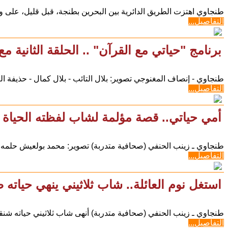
طنجاوي اهتزت الطريق الدائرية بين البحرين بطنجة، قبل قليل، على 
التفاصيل...
برنامج "حياتي مع القرآن" .. الحلقة الثانية م
طنجاوي - إنصاف المغنوجي تصوير: بلال التائب - بلال كمال - حذيفة 
التفاصيل...
أمي حياتي.. قصة مؤلمة لشاب لفظته الحياة 
طنجاوي ـ زينب الحنفي (صحافية متدربة) تصوير: محمد بولعيش حلمه أ
التفاصيل...
استغل نوم العائلة.. شاب ثلاثيني ينهي حيا
طنجاوي ـ زينب الحنفي (صحافية متدربة) أنهى شاب ثلاثيني حياته شنقا، يوم أمس الخميس (
التفاصيل...