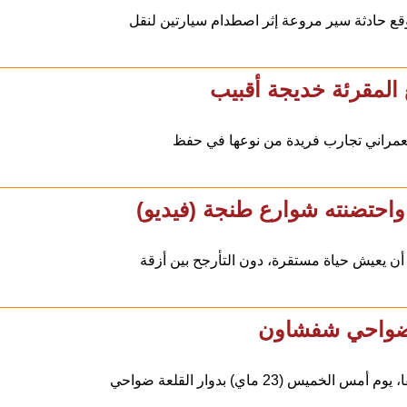
وقع حادثة سير مروعة إثر اصطدام سيارتين لنقل
ع المقرئة خديجة أقبيب
العمراني تجارب فريدة من نوعها في حفظ
واحتضنته شوارع طنجة (فيديو)
ن يعيش حياة مستقرة، دون التأرجح بين أزقة
ته ضواحي شفشاون
23 ماي) بدوار القلعة ضواحي