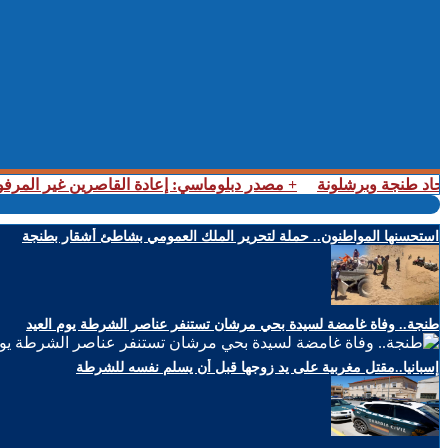
 اتحاد طنجة وبرشلونة
+ مصدر دبلوماسي: إعادة القاصرين غير المرفوق
استحسنها المواطنون.. حملة لتحرير الملك العمومي بشاطئ أشقار بطنجة
طنجة.. وفاة غامضة لسيدة بحي مرشان تستنفر عناصر الشرطة يوم العيد
إسبانيا..مقتل مغربية على يد زوجها قبل أن يسلم نفسه للشرطة