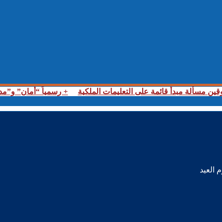
ين مسألة مبدأ قائمة على التعليمات الملكية
+ رسمياً “أمان” و”مد