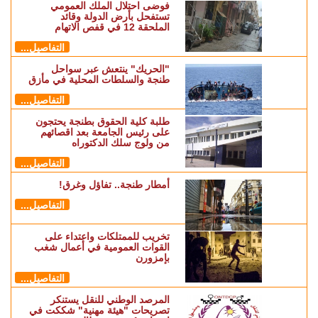
فوضى احتلال الملك العمومي
تستفحل بأرض الدولة وقائد
الملحقة 12 في قفص الاتهام
التفاصيل...
"الحريك" ينتعش عبر سواحل
طنجة والسلطات المحلية في مأزق
التفاصيل...
طلبة كلية الحقوق بطنجة يحتجون
على رئيس الجامعة بعد اقصائهم
من ولوج سلك الدكتوراه
التفاصيل...
أمطار طنجة.. تفاؤل وغرق!
التفاصيل...
تخريب للممتلكات واعتداء على
القوات العمومية في أعمال شغب
بإمزورن
التفاصيل...
المرصد الوطني للنقل يستنكر
تصريحات "هيئة مهنية" شككت في