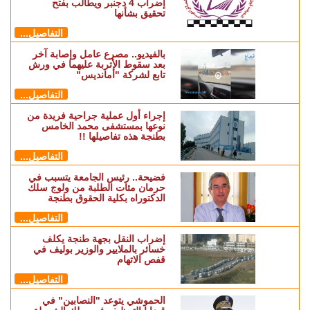
إضراب 4 دجنبر ويطالب بفتح
تحقيق بشأنها
التفاصيل...
بالفيديو.. مصرع عامل وإصابة آخر
بعد سقوط الأتربة عليهما في ورش
تابع لشركة "أمانديس"
التفاصيل...
إجراء أول عملية جراحية فريدة من
نوعها بمستشفى محمد الخامس
بطنجة هذه تفاصيلها !!
التفاصيل...
فضيحة.. رئيس الجامعة يتسبب في
حرمان مئات الطلبة من ولوج سلك
الدكتوراه بكلية الحقوق بطنجة
التفاصيل...
إضراب النقل بجهة طنجة يكلف
خسائر بالملايير والوزير بوليف في
قفص الاتهام
التفاصيل...
الحموشي يتوعد "النصابين" في