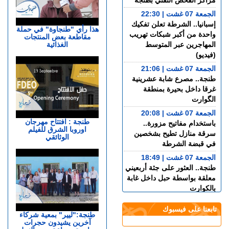
مراكز الفحص التقني بطنجة
الجمعة 07 غشت | 22:30
إسبانيا.. الشرطة تعلن تفكيك
هذا رأي "طنجاوة" في حملة
واحدة من أكبر شبكات تهريب
مقاطعة بعض المنتجات
الغذائية
المهاجرين عبر المتوسط
(فيديو)
الجمعة 07 غشت | 21:06
طنجة.. مصرع شابة عشرينية
غرقا داخل بحيرة بمنطقة
الگوارت
الجمعة 07 غشت | 20:08
طنجة : افتتاح مهرجان
باستخدام مفاتيح مزورة..
اوروبا الشرق للفيلم
سرقة منازل تطيح بشخصين
الوثائقي
في قبضة الشرطة
الجمعة 07 غشت | 18:49
طنجة.. العثور على جثة أربعيني
معلقة بواسطة حبل داخل غابة
بالكوارت
الجمعة 07 غشت | 17:15
تابعنا على فيسبوك
وصفتها بـ"المفبركة".. حركة
طنجة:"ليير" بمعية شركاء
آخرين يشيدون حجرات
"جيل زد 212" تتبرأ من