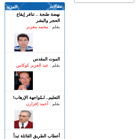
مقالات
الخميس 06 غشت | 21:01
المزيد
فرنســـا.. موجة الحر المستمرة
نهضة طنجة .. تنافر إيقاع
ترفع خطر اندلاع حرائق الغابات
الحجر والبشر
إلى أعلى مستوى
بقلم :
محمد بنعزيز
الخميس 06 غشت | 18:06
الربـــاط.. تفاصيل ترؤس
إنفانتينو اجتماعا لقيادة الفيفا
الخميس 06 غشت | 14:10
الموت المقدس
مهنيو الطاكسيات غاضبون بعد
بقلم :
عبد العزيز كوكاس
إدانة خمسة سائقين نقلوا
أشخاصا لمعبر باب سبتة
الخميس 06 غشت | 12:28
بيان توضيحي.. مندوبية السجون
تدحض مزاعم بشأن غياب
التعليم.. لـمُواجهة الإرهاب!
طبيب السجن
بقلم :
أحمد إفزارن
أعطاب الطريق القاتلة تبدأ