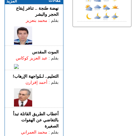
مقالات
المزيد
مارسيليا والعودة إلى ريال
نهضة طنجة .. تنافر إيقاع
سوسيداد
الحجر والبشر
السبت 08 غشت | 17:48
بقلم :
محمد بنعزيز
قضية الصحراء المغربية..
كولومبيا تعلن تغييرا في موقفها
وتعترف بسيادة المغرب على
صحرائه
السبت 08 غشت | 15:47
الموت المقدس
خورخي ميسي.. وفاة والد نجم
بقلم :
عبد العزيز كوكاس
كرة القدم الأرجنتيني ليونيل
ميسي عن عمر 68 عاما
التعليم.. لـمُواجهة الإرهاب!
السبت 08 غشت | 14:49
بقلم :
أحمد إفزارن
العرائـــش.. تصريحات
واتهامات زائفة تورط مرشحة
للهجرة السرية
السبت 08 غشت | 12:40
طنجة.. حادث مروع بطريق
أعطاب الطريق القاتلة تبدأ
أحرارين ينهي حياة سائق سيارة
بالتغاضي عن الهفوات
أجرة ويصيب آخرين بجروح
الصغيرة
بقلم :
محمد العمراني