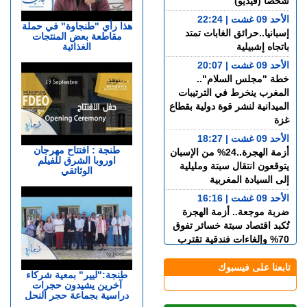
شخصا (فيديو)
الأحد 09 غشت | 22:24
هذا رأي "طنجاوة" في حملة
إسبانيا..حرائق الغابات تمتد
مقاطعة بعض المنتجات
الغذائية
باتجاه إشبيلية
الأحد 09 غشت | 20:07
خطة "مجلس السلام"..
المغرب ينخرط في الترتيبات
الميدانية لنشر قوة دولية بقطاع
غزة
الأحد 09 غشت | 18:27
طنجة : افتتاح مهرجان
أزمة الهجرة..24% من الإسبان
اوروبا الشرق للفيلم
يتوقعون انتقال سبتة ومليلية
الوثائقي
إلى السيادة المغربية
الأحد 09 غشت | 16:16
ضربة موجعة.. أزمة الهجرة
تُكبد اقتصاد سبتة خسائر تفوق
70% وإلغاءات فندقية تقترب
من 100%
تابعنا على فيسبوك
الأحد 09 غشت | 14:32
طنجة:"ليير" بمعية شركاء
آخرين يشيدون حجرات
بعد أحداث سبتة.. الاتحاد
دراسية بجماعة حجر النحل
الأوروبي يدعو “ميتا” و”تيك