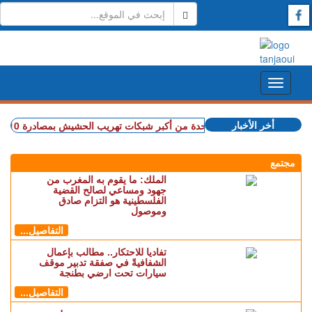
أخر الأخبار
+ إسبانيا.. تفكيك واحدة من أكبر شبكات تهريب الحشيش بمصادرة 10 أطنان واعتقال 57 شخصا (فيديو)
مجتمع
الملك: ما يقوم به المغرب من
جهود ومساعي لصالح القضية
الفلسطينية هو التزام صادق
وموصول
التفاصيل...
تفاديا للاحتكار.. مطالب بإعمال
الشفافيةً في صفقة تدبير موقف
سيارات تحت ارضي بطنجة
التفاصيل...