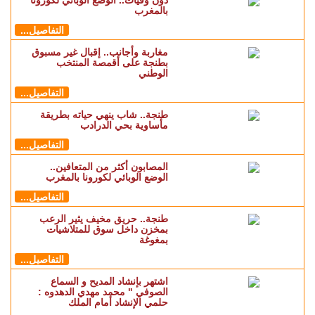
دون وفيات.. الوضع الوبائي لكورونا
بالمغرب
التفاصيل...
مغاربة وأجانب.. إقبال غير مسبوق
بطنجة على أقمصة المنتخب
الوطني
التفاصيل...
طنجة.. شاب ينهي حياته بطريقة
مأساوية بحي الدرادب
التفاصيل...
المصابون أكثر من المتعافين..
الوضع الوبائي لكورونا بالمغرب
التفاصيل...
طنجة.. حريق مخيف يثير الرعب
بمخزن داخل سوق للمتلاشيات
بمغوغة
التفاصيل...
اشتهر بإنشاد المديح و السماع
الصوفي " محمد مهدي الدهدوه :
حلمي الإنشاد أمام الملك