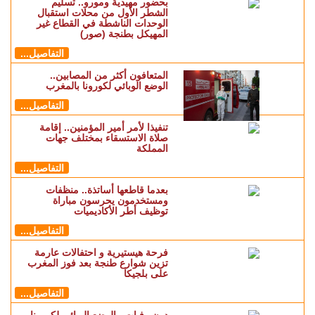
بحضور مهيدية ومورو.. تسليم
الشطر الأول من محلات استقبال
الوحدات الناشطة في القطاع غير
المهيكل بطنجة (صور)
التفاصيل...
المتعافون أكثر من المصابين..
الوضع الوبائي لكورونا بالمغرب
التفاصيل...
تنفيذا لأمر أمير المؤمنين.. إقامة
صلاة الاستسقاء بمختلف جهات
المملكة
التفاصيل...
بعدما قاطعها أساتذة.. منظفات
ومستخدمون يحرسون مباراة
توظيف أطر الأكاديميات
التفاصيل...
فرحة هيستيرية و احتفالات عارمة
تزين شوارع طنجة بعد فوز المغرب
على بلجيكا
التفاصيل...