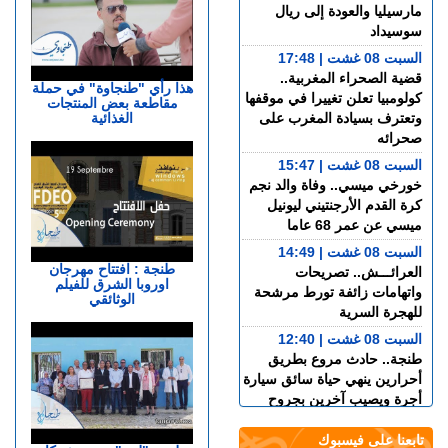
مارسيليا والعودة إلى ريال
سوسيداد
السبت 08 غشت | 17:48
قضية الصحراء المغربية..
هذا رأي "طنجاوة" في حملة
كولومبيا تعلن تغييرا في موقفها
مقاطعة بعض المنتجات
الغذائية
وتعترف بسيادة المغرب على
صحرائه
السبت 08 غشت | 15:47
خورخي ميسي.. وفاة والد نجم
كرة القدم الأرجنتيني ليونيل
ميسي عن عمر 68 عاما
السبت 08 غشت | 14:49
طنجة : افتتاح مهرجان
العرائـــش.. تصريحات
اوروبا الشرق للفيلم
واتهامات زائفة تورط مرشحة
الوثائقي
للهجرة السرية
السبت 08 غشت | 12:40
طنجة.. حادث مروع بطريق
أحرارين ينهي حياة سائق سيارة
أجرة ويصيب آخرين بجروح
السبت 08 غشت | 11:34
تابعنا على فيسبوك
استطلاع رأي: 77.3% من