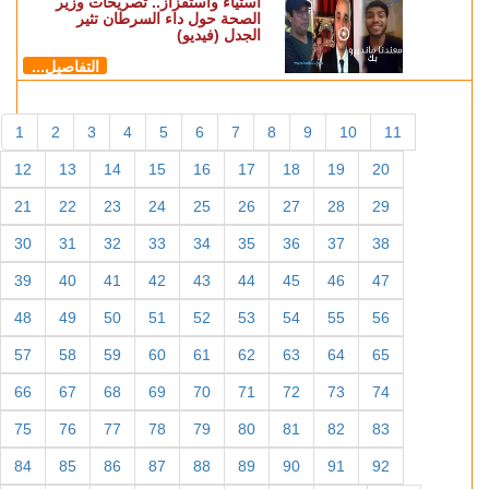
استياء واستفزاز.. تصريحات وزير
الصحة حول داء السرطان تثير
الجدل (فيديو)
التفاصيل...
1
2
3
4
5
6
7
8
9
10
11
12
13
14
15
16
17
18
19
20
21
22
23
24
25
26
27
28
29
30
31
32
33
34
35
36
37
38
39
40
41
42
43
44
45
46
47
48
49
50
51
52
53
54
55
56
57
58
59
60
61
62
63
64
65
66
67
68
69
70
71
72
73
74
75
76
77
78
79
80
81
82
83
84
85
86
87
88
89
90
91
92