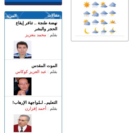
طنجة.. العثور على جثة أربعيني
معلقة بواسطة حبل داخل غابة
بالكوارت
مقالات
المزيد
الجمعة 07 غشت | 17:15
نهضة طنجة .. تنافر إيقاع
وصفتها بـ"المفبركة".. حركة
الحجر والبشر
"جيل زد 212" تتبرأ من
بقلم :
محمد بنعزيز
منشورات تحرض على النزول
إلى الشارع
الجمعة 07 غشت | 14:52
تفوق الـ40 درجة.. المغرب
يواجه موجة حر
الموت المقدس
بقلم :
عبد العزيز كوكاس
الجمعة 07 غشت | 13:07
طنجة.. فيديو متداول يقود إلى
توقيف شخصين للاشتباه في
الفرار من محطة وقود دون أداء
الجمعة 07 غشت | 11:02
التعليم.. لـمُواجهة الإرهاب!
رسميـــا.. إلغاء المباراة الودية
بقلم :
أحمد إفزارن
بين اتحاد طنجة وبرشلونة