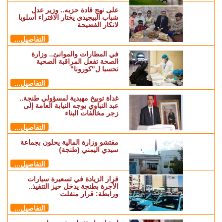
على نهج قادة حزبه.. وزير عدل
شباب البيجيدي يختار الافتراء أسلوبا
لانكار الفضيحة
التفاصيل...
في المطارات والموانئ.. وزارة
الصحة تفعل المراقبة الصحية
تحسبا ل"كورونا"
التفاصيل...
غداة توبيخ مهيدية لمسؤولي طنجة..
عبد النباوي يوجه النيابة العامة إلى
زجر مخالفات البناء
التفاصيل...
مفتشو وزارة المالية يحلون بجماعة
سيدي اليمني (طنجة)
التفاصيل...
قرار الزيادة في تسعيرة سيارات
الأجرة بطنجة يدخل حيز التنفيذ..
ورابطة: قرار منفلت
التفاصيل...