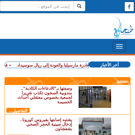
أخر الأخبار
لإسبان يعتبرون المغرب "بلدا عدوا"
+ أكرد يقترب من مغادرة مارسيليا والعودة إلى ريال سوسيداد
+ قضية الصحراء
مجتمع
وصفتها بـ"الادعاءات الكاذبة"..
مندوبية السجون تكذب تقريرا
لجمعية بخصوص معتقلي أحداث
الحسيمة
التفاصيل...
يشتبه إصابتها بفيروس كورونا..
إدخال صينية الحجر الصحي
بشفشاون