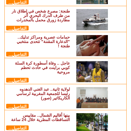
التفاصيل...
طنجة: مصرع شخص في إطلاق نار
من طرف الدرك البحري أثر
مطاردة زورق محمل بالمخدرات
التفاصيل...
حمامات عصرية ومراكز تدليك..
"الدعارة المقننة" تتحدى منتخبي
طنجة !
التفاصيل...
عاجل .. وفاة أسطورة كرة السلة
كوبي براينت في حادث تحطم
مروحية
التفاصيل...
لولاية ثانية.. عبد الغني الدهدوه
رئيسا للجمعية المغربية لرسامي
الكاريكاتير (صور)
التفاصيل...
بينها أقاليم الشمال.. مقاييس
التساقطات المطرية خلال 24 ساعة
التفاصيل...