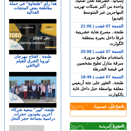
إسبانيا.. الشرطة تعلن تفكيك
هذا رأي "طنجاوة" في حملة
واحدة من أكبر شبكات تهريب
مقاطعة بعض المنتجات
الغذائية
المهاجرين عبر المتوسط
(فيديو)
الجمعة 07 غشت | 21:06
طنجة.. مصرع شابة عشرينية
غرقا داخل بحيرة بمنطقة
الگوارت
الجمعة 07 غشت | 20:08
طنجة : افتتاح مهرجان
باستخدام مفاتيح مزورة..
اوروبا الشرق للفيلم
سرقة منازل تطيح بشخصين
الوثائقي
في قبضة الشرطة
الجمعة 07 غشت | 18:49
طنجة.. العثور على جثة أربعيني
معلقة بواسطة حبل داخل غابة
بالكوارت
الجمعة 07 غشت | 17:15
تابعنا على فيسبوك
وصفتها بـ"المفبركة".. حركة
طنجة:"ليير" بمعية شركاء
آخرين يشيدون حجرات
"جيل زد 212" تتبرأ من
دراسية بجماعة حجر النحل
منشورات تحرض على النزول
إلى الشارع
النشرة البريدية