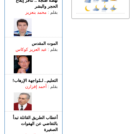
نهضة طنجة .. تنافر إيقاع
ترفع خطر اندلاع حرائق الغابات
الحجر والبشر
إلى أعلى مستوى
بقلم :
محمد بنعزيز
الخميس 06 غشت | 18:06
الربـــاط.. تفاصيل ترؤس
إنفانتينو اجتماعا لقيادة الفيفا
الخميس 06 غشت | 14:10
الموت المقدس
مهنيو الطاكسيات غاضبون بعد
بقلم :
عبد العزيز كوكاس
إدانة خمسة سائقين نقلوا
أشخاصا لمعبر باب سبتة
الخميس 06 غشت | 12:28
بيان توضيحي.. مندوبية السجون
تدحض مزاعم بشأن غياب
التعليم.. لـمُواجهة الإرهاب!
طبيب السجن
بقلم :
أحمد إفزارن
أعطاب الطريق القاتلة تبدأ
بالتغاضي عن الهفوات
الصغيرة