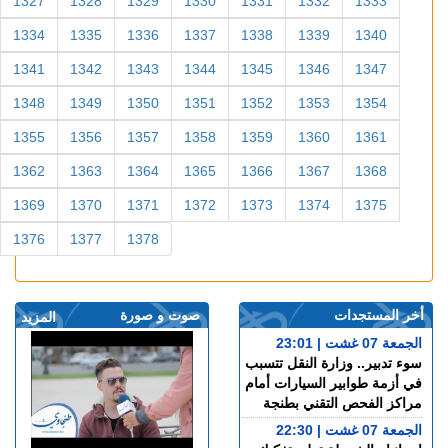
1327
1328
1329
1330
1331
1332
1333
1334
1335
1336
1337
1338
1339
1340
1341
1342
1343
1344
1345
1346
1347
1348
1349
1350
1351
1352
1353
1354
1355
1356
1357
1358
1359
1360
1361
1362
1363
1364
1365
1366
1367
1368
1369
1370
1371
1372
1373
1374
1375
1376
1377
1378
أخر المستجدات
صوت و صورة
المزيد
الجمعة 07 غشت | 23:01
سوء تدبير.. وزارة النقل تتسبب
في أزمة طوابير السيارات أمام
مراكز الفحص التقني بطنجة
الجمعة 07 غشت | 22:30