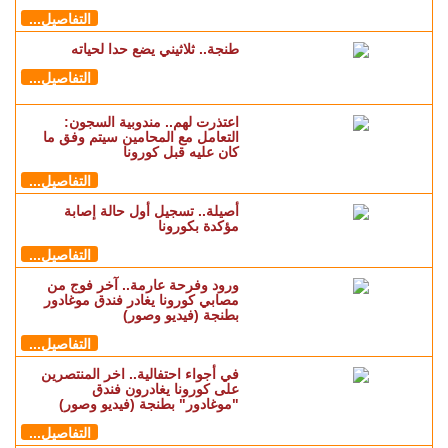
التفاصيل...
طنجة.. ثلاثيني يضع حدا لحياته
التفاصيل...
اعتذرت لهم.. مندوبية السجون:
التعامل مع المحامين سيتم وفق ما
كان عليه قبل كورونا
التفاصيل...
أصيلة.. تسجيل أول حالة إصابة
مؤكدة بكورونا
التفاصيل...
ورود وفرحة عارمة.. آخر فوج من
مصابي كورونا يغادر فندق موغادور
بطنجة (فيديو وصور)
التفاصيل...
في أجواء احتفالية.. اخر المنتصرين
على كورونا يغادرون فندق
"موغادور" بطنجة (فيديو وصور)
التفاصيل...