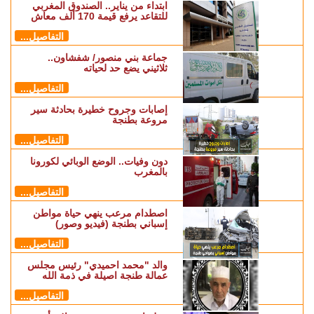
ابتداء من يناير.. الصندوق المغربي
للتقاعد يرفع قيمة 170 ألف معاش
التفاصيل...
جماعة بني منصور/ شفشاون..
ثلاثيني يضع حد لحياته
التفاصيل...
إصابات وجروح خطيرة بحادثة سير
مروعة بطنجة
التفاصيل...
دون وفيات.. الوضع الوبائي لكورونا
بالمغرب
التفاصيل...
اصطدام مرعب ينهي حياة مواطن
إسباني بطنجة (فيديو وصور)
التفاصيل...
والد "محمد احميدي" رئيس مجلس
عمالة طنجة اصيلة في ذمة الله
التفاصيل...