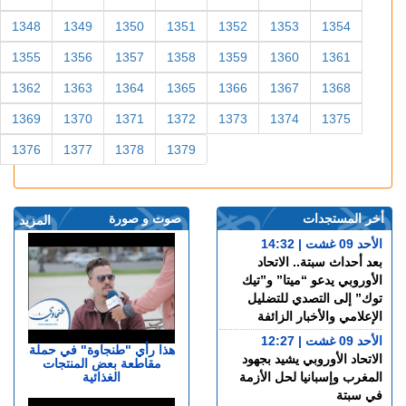
1348
1349
1350
1351
1352
1353
1354
1355
1356
1357
1358
1359
1360
1361
1362
1363
1364
1365
1366
1367
1368
1369
1370
1371
1372
1373
1374
1375
1376
1377
1378
1379
أخر المستجدات
صوت و صورة
المزيد
الأحد 09 غشت | 14:32
بعد أحداث سبتة.. الاتحاد
الأوروبي يدعو “ميتا” و”تيك
توك” إلى التصدي للتضليل
الإعلامي والأخبار الزائفة
الأحد 09 غشت | 12:27
هذا رأي "طنجاوة" في حملة
الاتحاد الأوروبي يشيد بجهود
مقاطعة بعض المنتجات
الغذائية
المغرب وإسبانيا لحل الأزمة
في سبتة