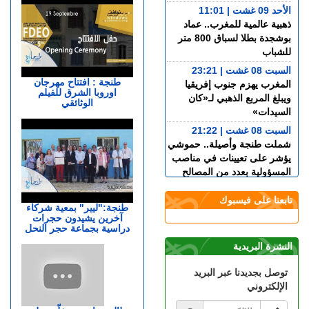
الأحد 09 غشت | 11:01
ذهبية عالمية للمغرب.. عماد
بوشجدة بطلا لسباق 800 متر
للشباب
السبت 08 غشت | 23:21
طنجة : افتتاح مهرجان
المغرب يهزم جنوب إفريقيا
اوروبا الشرق للفيلم
ويبلغ المربع الذهبي لـ«كان
الوثائقي
السيدات»
السبت 08 غشت | 21:22
شملت طنجة وأصيلة.. حموشي
يؤشر على تعيينات في مناصب
المسؤولية بعدد من المصالح
اللاممركزة للأمن الوطني
تابعنا على فيسبوك
السبت 08 غشت | 19:48
طنجة:"ليير" بمعية شركاء
آخرين يشيدون حجرات
أكرد يقترب من مغادرة
دراسية بجماعة حجر النحل
مارسيليا والعودة إلى ريال
سوسيداد
النشرة البريدية
السبت 08 غشت | 17:48
توصل بجديدنا عبر البريد
قضية الصحراء المغربية..
الإلكتروني
كولومبيا تعلن تغييرا في موقفها
وتعترف بسيادة المغرب على