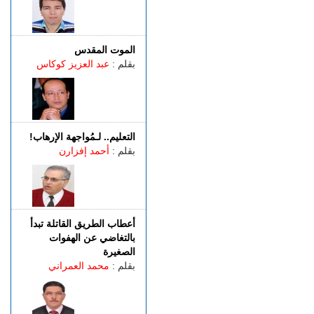
مراكز الفحص التقني بطنجة
الجمعة 07 غشت | 22:30
إسبانيا.. الشرطة تعلن تفكيك
واحدة من أكبر شبكات تهريب
الموت المقدس
المهاجرين عبر المتوسط
بقلم :
عبد العزيز كوكاس
(فيديو)
الجمعة 07 غشت | 21:06
طنجة.. مصرع شابة عشرينية
غرقا داخل بحيرة بمنطقة
التعليم.. لـمُواجهة الإرهاب!
الگوارت
بقلم :
أحمد إفزارن
الجمعة 07 غشت | 20:08
باستخدام مفاتيح مزورة..
سرقة منازل تطيح بشخصين
في قبضة الشرطة
أعطاب الطريق القاتلة تبدأ
بالتغاضي عن الهفوات
الصغيرة
بقلم :
محمد العمراني