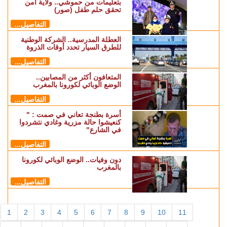
بتعليمات من حموشي.. ولاية أمن
تحقق حلم طفل (صور)
التفاصيل...
العطلة المدرسية.. الشركة الوطنية
للطرق السيار تحدد أوقات الذروة
التفاصيل...
المتعافون أكثر من المصابين..
الوضع الوبائي لكورونا بالمغرب
التفاصيل...
أسرة بطنجة تعاني في صمت : "
كنعيشوا حالة مزرية وغادي نتشردوا
في الشارع"
التفاصيل...
دون وفيات.. الوضع الوبائي لكورونا
بالمغرب
التفاصيل...
1
2
3
4
5
6
7
8
9
10
11