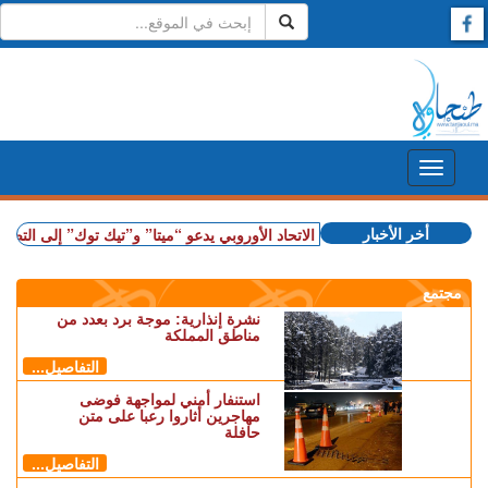
أخر الأخبار
+ بعد أحداث سبتة.. الاتحاد الأوروبي يدعو “ميتا” و”تيك توك” إلى التصدي للتضليل
مجتمع
نشرة إنذارية: موجة برد بعدد من
مناطق المملكة
التفاصيل...
استنفار أمني لمواجهة فوضى
مهاجرين أثاروا رعبا على متن
حافلة
التفاصيل...