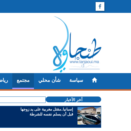
سياسة
شأن محلي
مجتمع
رياض
أخر الأخبار
إسبانيا..مقتل مغربية على يد زوجها
قبل أن يسلم نفسه للشرطة