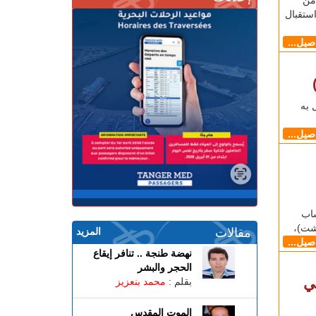
ستقبال
اصيل...
 به
اصيل...
شاب
مقالات
المزيد
اصيل...
نهضة طنجة .. تنافر إيقاع
الحجر والبشر
ي
بقلم :
محمد بنعزيز
الموت المقدس