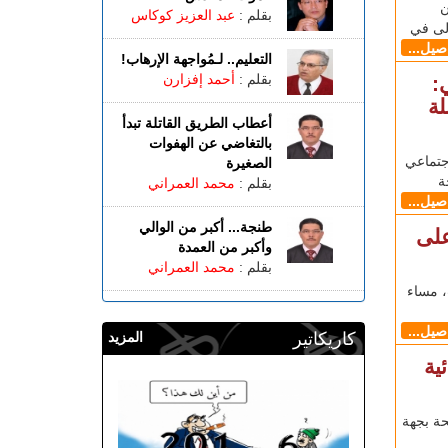
ن
بقلم :
عبد العزيز كوكاس
ولى في
اصيل...
التعليم.. لـمُواجهة الإرهاب!
بقلم :
أحمد إفزارن
:
لة
أعطاب الطريق القاتلة تبدأ
بالتغاضي عن الهفوات
جتماعي
الصغيرة
ة
بقلم :
محمد العمراني
اصيل...
طنجة... أكبر من الوالي
على
وأكبر من العمدة
بقلم :
محمد العمراني
، مساء
اصيل...
كاريكاتير
المزيد
ية
حة بجهة