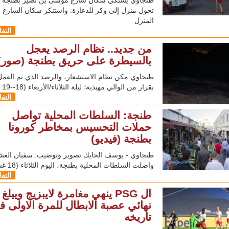
تحول منزل إلى وكر للدعارة. واستنكر سكان الشارع ا
المنزل
التف
من جديد.. نظام الرصد يعجل
بالسيطرة على حريق بطنجة (صور)
طنجاوي مكن نظام الاستشعار، والرصد الذي تم العمل
بقرار من الوالي مهيدية؛ ليلة الثلاثاء/الأربعاء (18--19
التف
طنجة: السلطات المحلية تواصل
حملات التحسيس بمخاطر كورونا
بطنجة (فيديو)
طنجاوي - يوسف الحايك تصوير وتوضيب: سفيان الع
واصلت السلطات المحلية بطنجة، اليوم الثلاثاء (18 غشت)،
التف
ال PSG ينهي مغامرة لايبزيج وييلغ
نهائي عصبة الابطال للمرة الاولى ف
تاريخه