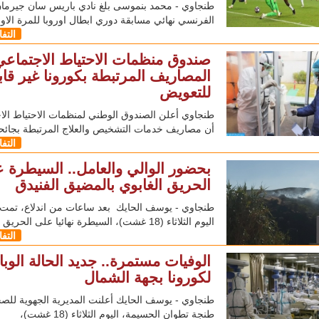
طنجاوي - محمد بنموسى بلغ نادي باريس سان جيرما
الفرنسي نهائي مسابقة دوري ابطال اوروبا للمرة الا
التف
صندوق منظمات الاحتياط الاجتماعي
المصاريف المرتبطة بكورونا غير قاب
للتعويض
طنجاوي أعلن الصندوق الوطني لمنظمات الاحتياط الا
أن مصاريف خدمات التشخيص والعلاج المرتبطة بجائح
التف
بحضور الوالي والعامل.. السيطرة 
الحريق الغابوي بالمضيق الفنيدق
طنجاوي - يوسف الحايك بعد ساعات من اندلاع، تمت
اليوم الثلاثاء (18 غشت)، السيطرة نهائيا على الحريق
التف
الوفيات مستمرة.. جديد الحالة الوبائ
لكورونا بجهة الشمال
طنجاوي - يوسف الحايك أعلنت المديرية الجهوية للص
طنجة تطوان الحسيمة، اليوم الثلاثاء (18 غشت)،