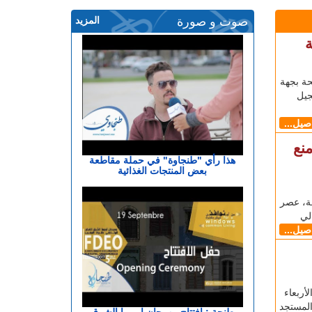
صوت و صورة
المزيد
ة
حة بجهة
 غشت)، تسجيل
اصيل...
نع
هذا رأي "طنجاوة" في حملة مقاطعة
بعض المنتجات الغذائية
جة، عصر
اصيل...
أربعاء
طنجة : افتتاح مهرجان اوروبا الشرق