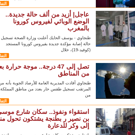
التف
عاجل| أزيد من ألف حالة جديدة..
الوضع الوبائي لفيروس كورونا
بالمغرب
حالة إصابة مؤكدة جديدة بفيروس كورونا المستجد
(كوفيد-19)، خلال
التف
تصل إلى 47 درجة.. موجة حرارة ب
من المناطق
طنجاوي أفادت المديرية العامة للأرصاد الجوية بأنه من
المرتقب تسجيل طقس حار بعدد من مناطق المملكة، ا
من
التف
استقواء ونفوذ.. سكان شارع موس
بن نصير ر بطنجة يشتكون تحول من
إلى وكر للدعارة
طنجاوي يشتكي سكان شارع موسى بن نصير بطنجة 