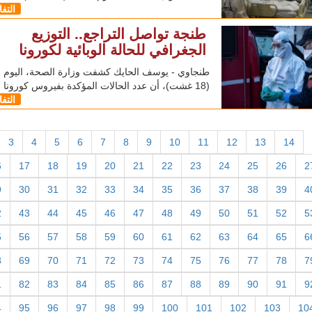
التف
طنجة تواصل التراجع.. التوزيع
الجغرافي للحالة الوبائية لكورونا
طنجاوي - يوسف الحايك كشفت وزارة الصحة، اليوم الث
(18 غشت)، أن عدد الحالات المؤكدة بفيروس كورونا
التف
3
4
5
6
7
8
9
10
11
12
13
14
6
17
18
19
20
21
22
23
24
25
26
2
9
30
31
32
33
34
35
36
37
38
39
4
2
43
44
45
46
47
48
49
50
51
52
5
5
56
57
58
59
60
61
62
63
64
65
6
8
69
70
71
72
73
74
75
76
77
78
7
1
82
83
84
85
86
87
88
89
90
91
9
4
95
96
97
98
99
100
101
102
103
10