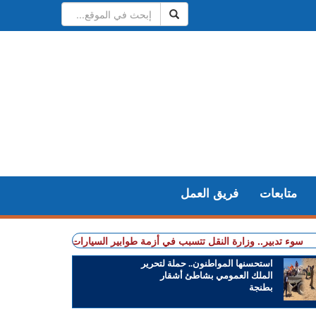
متابعات
فريق العمل
ير.. وزارة النقل تتسبب في أزمة طوابير السيارات أمام مراكز الفحص التقني بط
استحسنها المواطنون.. حملة لتحرير
الملك العمومي بشاطئ أشقار
بطنجة