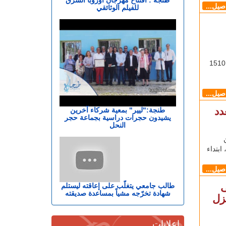
اصيل...
للفيلم الوثائقي
طنجاوي - يوسف الحايك أعلنت وزارة الصحة تسجيل 1510
اصيل...
عدد
طنجة:"ليير" بمعية شركاء آخرين
يشيدون حجرات دراسية بجماعة حجر
النحل
بتداء
اصيل...
ى
طالب جامعي يتغلّب على إعاقته ليستلم
شهادة تخرّجه مشياً بمساعدة صديقته
زل
إعلانات
من