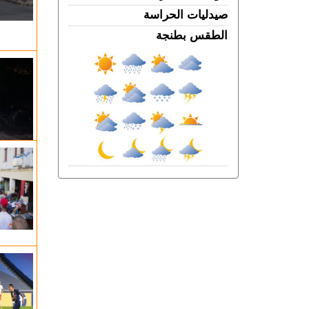
فرنســـا.. موجة الحر المستمرة ترفع خطر
صيدليات الحراسة
اندلاع حرائق الغابات إلى أعلى مستوى
الخميس 06 غشت | 18:06
الطقس بطنجة
الربـــاط.. تفاصيل ترؤس إنفانتينو اجتماعا
لقيادة الفيفا
الخميس 06 غشت | 14:10
مهنيو الطاكسيات غاضبون بعد إدانة خمسة
سائقين نقلوا أشخاصا لمعبر باب سبتة
الخميس 06 غشت | 12:28
بيان توضيحي.. مندوبية السجون تدحض
مزاعم بشأن غياب طبيب السجن