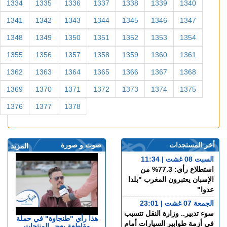
1334
1335
1336
1337
1338
1339
1340
1341
1342
1343
1344
1345
1346
1347
1348
1349
1350
1351
1352
1353
1354
1355
1356
1357
1358
1359
1360
1361
1362
1363
1364
1365
1366
1367
1368
1369
1370
1371
1372
1373
1374
1375
1376
1377
1378
أخر المستجدات
صوت و صورة
المزيد
السبت 08 غشت | 11:34
استطلاع رأي: 77.3% من
الإسبان يعتبرون المغرب "بلدا
عدوا"
الجمعة 07 غشت | 23:01
سوء تدبير.. وزارة النقل تتسبب
هذا رأي "طنجاوة" في حملة
في أزمة طوابير السيارات أمام
مقاطعة بعض المنتجات