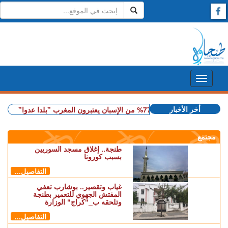
أخر الأخبار
+ استطلاع رأي: 77.3% من الإسبان يعتبرون المغرب "بلدا عدوا"
+ سوء تدبير
مجتمع
طنجة.. إغلاق مسجد السوريين
بسبب كورونا
التفاصيل...
غياب وتقصير.. بوشارب تعفي
المفتش الجهوي للتعمير بطنجة
وتلحقه ب_"كراج" الوزارة
التفاصيل...