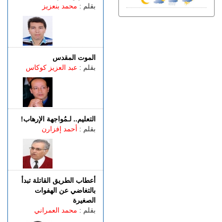
متقدمة في خدمة الأمن
بقلم :
محمد بنعزيز
الخميس 06 غشت | 21:01
فرنســـا.. موجة الحر المستمرة
ترفع خطر اندلاع حرائق الغابات
إلى أعلى مستوى
الموت المقدس
الخميس 06 غشت | 18:06
بقلم :
عبد العزيز كوكاس
الربـــاط.. تفاصيل ترؤس
إنفانتينو اجتماعا لقيادة الفيفا
الخميس 06 غشت | 14:10
مهنيو الطاكسيات غاضبون بعد
إدانة خمسة سائقين نقلوا
التعليم.. لـمُواجهة الإرهاب!
أشخاصا لمعبر باب سبتة
بقلم :
أحمد إفزارن
أعطاب الطريق القاتلة تبدأ
بالتغاضي عن الهفوات
الصغيرة
بقلم :
محمد العمراني