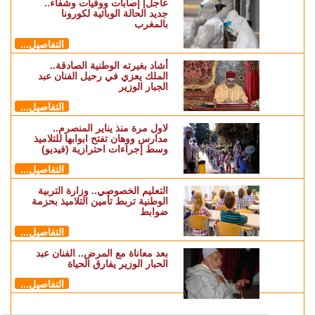
عاجل| إصابات ووفيات وشفاء..
جديد الحالة الوبائية لكورونا
بالمغرب
التفاصيل...
أشاد بغيرته الوطنية الصادقة..
الملك يعزي في رحيل الفنان عبد
الجبار الوزير
التفاصيل...
لاول مرة منذ يناير المنصرم..
مدارس ووهان تفتح ابوابها للتلاميذ
وسط إجراءات احترازية (فيديو)
التفاصيل...
التعليم الخصوصي.. وزارة التربية
الوطنية تربط تأمين التلاميذ بحزمة
ضوابط
التفاصيل...
بعد معاناة مع المرض.. الفنان عبد
الحبار الوزير يفارق الحياة
التفاصيل...