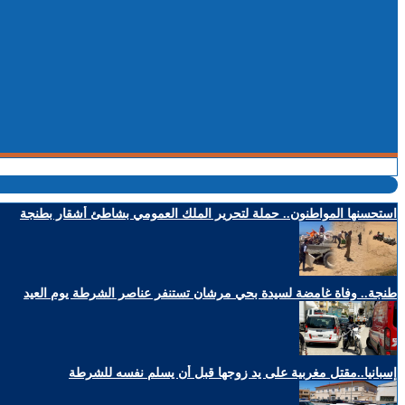
استحسنها المواطنون.. حملة لتحرير الملك العمومي بشاطئ أشقار بطنجة
طنجة.. وفاة غامضة لسيدة بحي مرشان تستنفر عناصر الشرطة يوم العيد
إسبانيا..مقتل مغربية على يد زوجها قبل أن يسلم نفسه للشرطة