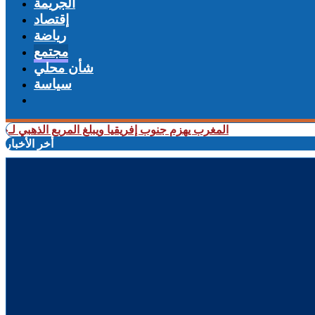
الجريمة
إقتصاد
رياضة
مجتمع
شأن محلي
سياسة
+ المغرب يهزم جنوب إفريقيا ويبلغ المربع الذهبي لـ«كان السي
أخر الأخبار