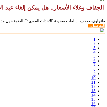
الجفاف وغلاء الأسعار.. هل يمكن إلغاء عيد 
طنجاوي- صحف سلطت صحيفة “الأحداث المغربية”، الضوء حول مدى إ
التفاصيل...
1
2
3
4
5
6
7
8
9
10
11
12
13
14
15
16