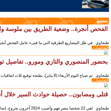
مجتمع
الفحص أنجرة.. وضعية الطريق بين ملوسة وال
طنجاوي في ظل المشاريع الطرقية التي ما فتىء عامل الفحص أنجرة ي
التفاصيل...
بحضور المنصوري والتازي ومورو.. تفاصيل توق
طنجاوي تم صباح اليوم الأربعاء (8 يناير)، بطنجة توقيع ثلاث اتفاقيات شراكة تهم تأهيل وتهيئة المراكز
التفاصيل...
قتلى ومصابون.. حصيلة حوادث السير خلال أ
طنجاوي لقي 22 شخصا مصرعهم وأصيب 2824 آخرون بجروح، إصابات 115 منهم بليغة، في 2153 حادثة سير سجلت داخل المناطق