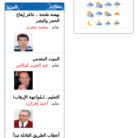
الأربعاء 05 غشت | 23:07
مقالات
في تخصصات مختلفة.. المختبر
المزيد
الوطني للشرطة العلمية يتوج
نهضة طنجة .. تنافر إيقاع
بشهادة الجودة الدولية
الحجر والبشر
بقلم :
محمد بنعزيز
الأربعاء 05 غشت | 22:32
الفنيدق.. الدرك الملكي يطيح
بمتورطين في التحريض على
الهجرة غير الشرعية
الأربعاء 05 غشت | 19:54
الموت المقدس
حيلة جديدة.. معطيات أمنية
بقلم :
عبد العزيز كوكاس
دقيقة تطيح بمروجين للمخدرات
الأربعاء 05 غشت | 17:45
مأســـاة.. مصرع شخص
وإصابات بليغة إثر اصطدام
سيارة بعمود إنارة بطريق
التعليم.. لـمُواجهة الإرهاب!
حكامة
بقلم :
أحمد إفزارن
أعطاب الطريق القاتلة تبدأ