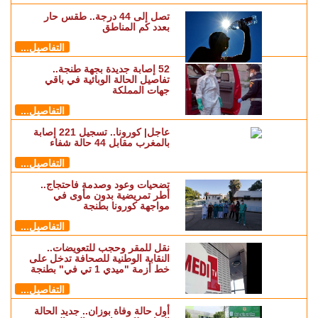
تصل إلى 44 درجة.. طقس حار
بعدد كم المناطق
التفاصيل...
52 إصابة جديدة بجهة طنجة..
تفاصيل الحالة الوبائية في باقي
جهات المملكة
التفاصيل...
عاجل| كورونا.. تسجيل 221 إصابة
بالمغرب مقابل 44 حالة شفاء
التفاصيل...
تضحيات وعود وصدمة فاحتجاج..
أطر تمريضية بدون مأوى في
مواجهة كورونا بطنجة
التفاصيل...
نقل للمقر وحجب للتعويضات..
النقابة الوطنية للصحافة تدخل على
خط أزمة "ميدي 1 تي في" بطنجة
التفاصيل...
أول حالة وفاة بوزان.. جديد الحالة