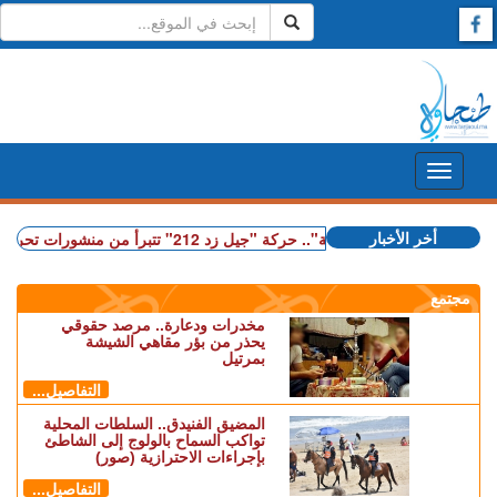
أخر الأخبار
+ وصفتها بـ"المفبركة".. حركة "جيل زد 212" تتبرأ من منشورات تحرض على النزول إلى الشارع
مجتمع
مخدرات ودعارة.. مرصد حقوقي
يحذر من بؤر مقاهي الشيشة
بمرتيل
التفاصيل...
المضيق الفنيدق.. السلطات المحلية
تواكب السماح بالولوج إلى الشاطئ
بإجراءات الاحترازية (صور)
التفاصيل...