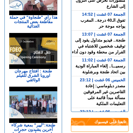
منشورات تحرض على النزول
إلى الشارع
الجمعة 07 غشت | 14:52
هذا رأي "طنجاوة" في حملة
تفوق الـ40 درجة.. المغرب
مقاطعة بعض المنتجات
الغذائية
يواجه موجة حر
الجمعة 07 غشت | 13:07
طنجة.. فيديو متداول يقود إلى
توقيف شخصين للاشتباه في
الفرار من محطة وقود دون أداء
الجمعة 07 غشت | 11:02
رسميـــا.. إلغاء المباراة الودية
طنجة : افتتاح مهرجان
بين اتحاد طنجة وبرشلونة
اوروبا الشرق للفيلم
الخميس 06 غشت | 23:12
الوثائقي
مصدر دبلوماسي: إعادة
القاصرين غير المرفوقين
مسألة مبدأ قائمة على
التعليمات الملكية
الخميس 06 غشت | 22:12
رسمياً “أمان” و”مدار” في
تابعنا على فيسبوك
شوارع طنجة.. تكنولوجيا مغربية
طنجة:"ليير" بمعية شركاء
آخرين يشيدون حجرات
متقدمة في خدمة الأمن