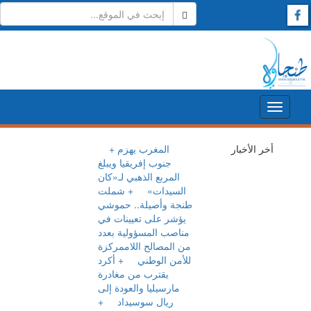
أخر الأخبار
+ المغرب
يهزم جنوب
إفريقيا ويبلغ
المربع الذهبي
لـ«كان السيدات»
+ شملت
طنجة وأصيلة..
حموشي يؤشر
على تعيينات في
مناصب
المسؤولية بعدد
من المصالح