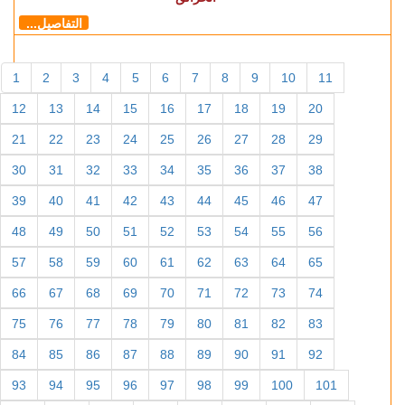
لطلب الزواج من الرجل
التفاصيل...
بينها جهة طنجة.. التوزيع الجغرافي
لكورونا بالمغرب
التفاصيل...
المصابون أكثر من المتعافين..
الوضع الوبائي لكورونا بالمغرب
التفاصيل...
مع بداية الصيف.. مهيدية يحضر
تمرين محاكاة مشترك لاخماد
الحرائق
التفاصيل...
1
2
3
4
5
6
7
8
9
10
11
12
13
14
15
16
17
18
19
20
21
22
23
24
25
26
27
28
29
30
31
32
33
34
35
36
37
38