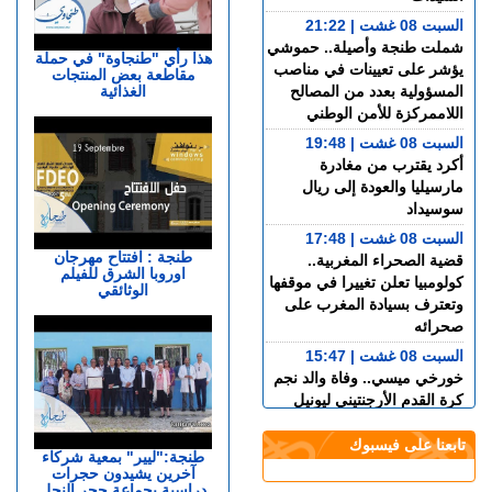
1362
1363
1364
1365
1366
1367
1368
1369
1370
1371
1372
1373
1374
1375
1376
1377
1378
1379
أخر المستجدات
صوت و صورة
المزيد
السبت 08 غشت | 23:21
المغرب يهزم جنوب إفريقيا
ويبلغ المربع الذهبي لـ«كان
السيدات»
السبت 08 غشت | 21:22
شملت طنجة وأصيلة.. حموشي
هذا رأي "طنجاوة" في حملة
يؤشر على تعيينات في مناصب
مقاطعة بعض المنتجات
الغذائية
المسؤولية بعدد من المصالح
اللاممركزة للأمن الوطني
السبت 08 غشت | 19:48
أكرد يقترب من مغادرة
مارسيليا والعودة إلى ريال
سوسيداد