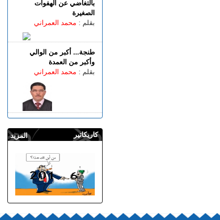
الجمعة 07 غشت | 17:15
وصفتها بـ"المفبركة".. حركة
"جيل زد 212" تتبرأ من
منشورات تحرض على النزول
التعليم.. لـمُواجهة الإرهاب!
إلى الشارع
بقلم :
أحمد إفزارن
الجمعة 07 غشت | 14:52
تفوق الـ40 درجة.. المغرب
يواجه موجة حر
أعطاب الطريق القاتلة تبدأ
بالتغاضي عن الهفوات
الصغيرة
بقلم :
محمد العمراني
طنجة... أكبر من الوالي
وأكبر من العمدة
بقلم :
محمد العمراني