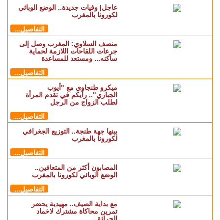
جاهزية المتدخلين في إخماد
الحرائق
التفاصيل...
التفاتة ملكية.. المجلس الوزاري
صادق على إعفاء ذوي حقوق شهداء
الأمة من واجبات المحافظة
العقارية
التفاصيل...
جهة طنجة تسجل 10 إصابات..
التوزيع الجغرافي لكورونا بالمغرب
التفاصيل...
عاجل| وفيات جديدة.. الوضع الوبائي
لكورونا بالمغرب
التفاصيل...
منصف السلاوي: المغرب وصل إلى
جرعات اللقاحات اللازمة لحماية
ساكنه... ومستعد للمساعدة
التفاصيل...
ميكرو طنجاوي مع "أيوب
الجباري".. رأيكم في تقدم المرأة