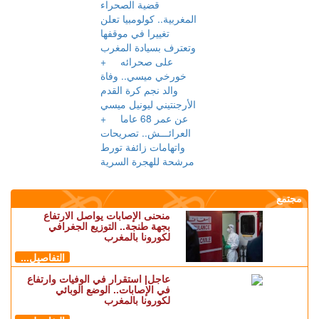
اللاممركزة للأمن
الوطني
+
أكرد يقترب من
مغادرة مارسيليا
والعودة إلى ريال
سوسيداد
+
قضية الصحراء
المغربية..
كولومبيا تعلن
تغييرا في موقفها
وتعترف بسيادة
المغرب على
صحرائه
+
خورخي ميسي..
وفاة والد نجم
كرة القدم
الأرجنتيني ليونيل
ميسي عن عمر
68 عاما
+
العرائـــش..
تصريحات
واتهامات زائفة
تورط مرشحة