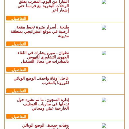
اعتبارا من اليوم..المغرب يعلق
الرحلات البحرية مع فرنسا حتى
إشعار آخر
التفاصيل...
طنجة.. أسرار مثيرة تحيط ببقعة
أرضية في موقع استراتيجي بمنطقة
مديونة
التفاصيل...
تطوان.. مورو يشارك في اللقاء
الجهوي التشاوري للنهوض
بالمبادرات في مجال التشغيل
التفاصيل...
عاجل| وفاة واحدة.. الوضع الوبائي
لكورونا بالمغرب
التفاصيل...
إدارة السجون: ما تم نشره حول
تدخلها في مباريات التوظيف
الخارجية عبثي ومجاني
التفاصيل...
وفيات جديدة.. الوضع الوبائي