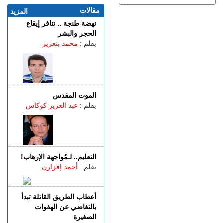
غرقا داخل بحيرة بمنطقة
مقالات
المزيد
الگوارت
نهضة طنجة .. تنافر إيقاع
الجمعة 07 غشت | 20:08
الحجر والبشر
باستخدام مفاتيح مزورة..
بقلم :
محمد بنعزيز
سرقة منازل تطيح بشخصين
في قبضة الشرطة
الجمعة 07 غشت | 18:49
طنجة.. العثور على جثة أربعيني
معلقة بواسطة حبل داخل غابة
الموت المقدس
بالكوارت
بقلم :
عبد العزيز كوكاس
الجمعة 07 غشت | 17:15
وصفتها بـ"المفبركة".. حركة
"جيل زد 212" تتبرأ من
منشورات تحرض على النزول
التعليم.. لـمُواجهة الإرهاب!
إلى الشارع
بقلم :
أحمد إفزارن
الجمعة 07 غشت | 14:52
تفوق الـ40 درجة.. المغرب
يواجه موجة حر
أعطاب الطريق القاتلة تبدأ
بالتغاضي عن الهفوات
الصغيرة