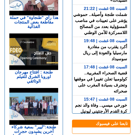
السيدات»
السبت 08 غشت | 21:22
شملت طنجة وأصيلة.. حموشي
هذا رأي "طنجاوة" في حملة
يؤشر على تعيينات في مناصب
مقاطعة بعض المنتجات
الغذائية
المسؤولية بعدد من المصالح
اللاممركزة للأمن الوطني
السبت 08 غشت | 19:48
أكرد يقترب من مغادرة
مارسيليا والعودة إلى ريال
سوسيداد
السبت 08 غشت | 17:48
طنجة : افتتاح مهرجان
قضية الصحراء المغربية..
اوروبا الشرق للفيلم
كولومبيا تعلن تغييرا في موقفها
الوثائقي
وتعترف بسيادة المغرب على
صحرائه
السبت 08 غشت | 15:47
خورخي ميسي.. وفاة والد نجم
كرة القدم الأرجنتيني ليونيل
ميسي عن عمر 68 عاما
تابعنا على فيسبوك
السبت 08 غشت | 14:49
طنجة:"ليير" بمعية شركاء
آخرين يشيدون حجرات
العرائـــش.. تصريحات