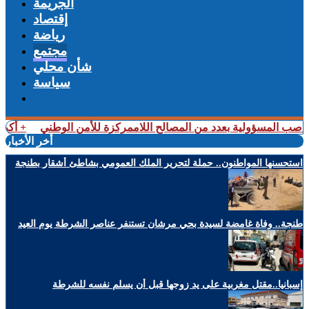
الجريمة
إقتصاد
رياضة
مجتمع
شأن محلي
سياسة
ؤولية بعدد من المصالح اللاممركزة للأمن الوطني
+ أكرد يقترب م
أخر الأخبار
استحسنها المواطنون.. حملة لتحرير الملك العمومي بشاطئ أشقار بطنجة
طنجة.. وفاة غامضة لسيدة بحي مرشان تستنفر عناصر الشرطة يوم العيد
إسبانيا..مقتل مغربية على يد زوجها قبل أن يسلم نفسه للشرطة