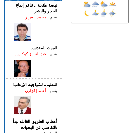
مارسيليا والعودة إلى ريال
نهضة طنجة .. تنافر إيقاع
سوسيداد
الحجر والبشر
السبت 08 غشت | 17:48
بقلم :
محمد بنعزيز
قضية الصحراء المغربية..
كولومبيا تعلن تغييرا في موقفها
وتعترف بسيادة المغرب على
صحرائه
السبت 08 غشت | 15:47
الموت المقدس
خورخي ميسي.. وفاة والد نجم
بقلم :
عبد العزيز كوكاس
كرة القدم الأرجنتيني ليونيل
ميسي عن عمر 68 عاما
السبت 08 غشت | 14:49
العرائـــش.. تصريحات
التعليم.. لـمُواجهة الإرهاب!
واتهامات زائفة تورط مرشحة
بقلم :
أحمد إفزارن
للهجرة السرية
السبت 08 غشت | 12:40
طنجة.. حادث مروع بطريق
أحرارين ينهي حياة سائق سيارة
أجرة ويصيب آخرين بجروح
أعطاب الطريق القاتلة تبدأ
بالتغاضي عن الهفوات