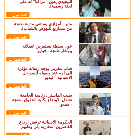
البيجيدي يعين "مراقبا" له على
لجنة رسمية!.
التفاصيل...
مثير.. أمزازي يستثني مدينة طنجة
من مشاريع للنهوض بالشباب!.
التفاصيل...
عون سلطة يستعرض عضلاته
ببولفار طنجة - فيديو
التفاصيل...
شاب مغربي يوجه رسالة مؤثرة
الى امه عند وصوله للسواحل
الاسبانية - فيديو
التفاصيل...
سبب الماستر.. رئاسة الجامعة
تشعل الاوضاع بكلية الحقوق بطنجة
- فيديو
التفاصيل...
الحكومة الاسبانية ترفض إرجاع
القاصرين المغاربة إلى وطنهم