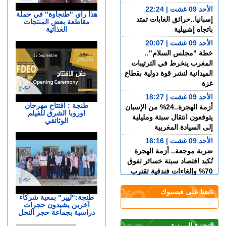
الأحد 09 غشت | 22:24
هذا رأي "طنجاوة" في حملة
إسبانيا..حرائق الغابات تمتد
مقاطعة بعض المنتجات
الغذائية
باتجاه إشبيلية
الأحد 09 غشت | 20:07
خطة "مجلس السلام"..
المغرب ينخرط في الترتيبات
الميدانية لنشر قوة دولية بقطاع
غزة
الأحد 09 غشت | 18:27
طنجة : افتتاح مهرجان
أزمة الهجرة..24% من الإسبان
اوروبا الشرق للفيلم
يتوقعون انتقال سبتة ومليلية
الوثائقي
إلى السيادة المغربية
الأحد 09 غشت | 16:16
ضربة موجعة.. أزمة الهجرة
تُكبد اقتصاد سبتة خسائر تفوق
70% وإلغاءات فندقية تقترب
من 100%
تابعنا على فيسبوك
الأحد 09 غشت | 14:32
طنجة:"ليير" بمعية شركاء
آخرين يشيدون حجرات
بعد أحداث سبتة.. الاتحاد
دراسية بجماعة حجر النحل
الأوروبي يدعو “ميتا” و”تيك
توك” إلى التصدي للتضليل
النشرة البريدية