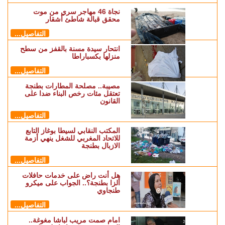
نجاة 46 مهاجر سري من موت
محقق قبالة شاطئ أشقار
التفاصيل...
انتحار سيدة مسنة بالقفز من سطح
منزلها بكسباراطا
التفاصيل...
مصيبة.. مصلحة المطارات بطنجة
تعتقل مئات رخص البناء ضدا على
القانون
التفاصيل...
المكتب النقابي لسيطا بوغاز التابع
للاتحاد المغربي للشغل ينهي أزمة
الازبال بطنجة
التفاصيل...
هل أنت راض على خدمات حافلات
ألزا بطنجة؟.. الجواب على ميكرو
طنجاوي
التفاصيل...
امام صمت مريب لباشا مغوغة..