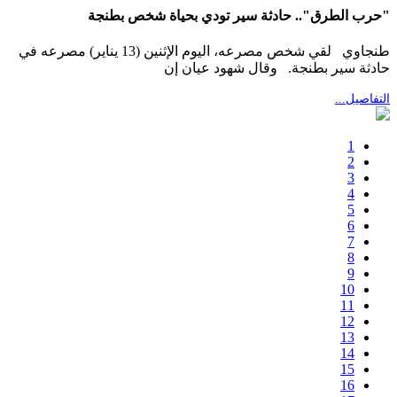
"حرب الطرق".. حادثة سير تودي بحياة شخص بطنجة
طنجاوي لقي شخص مصرعه، اليوم الإثنين (13 يناير) مصرعه في
حادثة سير بطنجة. وقال شهود عيان إن
التفاصيل...
1
2
3
4
5
6
7
8
9
10
11
12
13
14
15
16