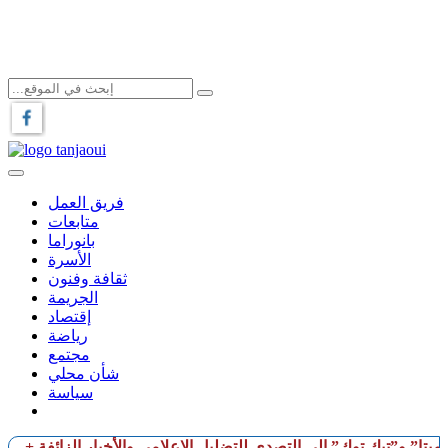
فريق العمل
متابعات
بانوراما
الأسرة
ثقافة وفنون
الجريمة
إقتصاد
رياضة
مجتمع
شأن محلي
سياسة
“ميتا” و”تيك توك” إلى التصدي للتضليل الإعلامي والأخبار الزائفة