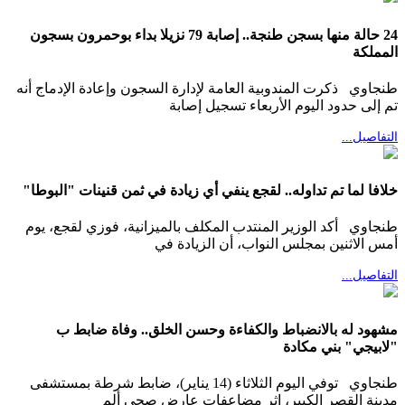
24 حالة منها بسجن طنجة.. إصابة 79 نزيلا بداء بوحمرون بسجون
المملكة
طنجاوي ذكرت المندوبية العامة لإدارة السجون وإعادة الإدماج أنه
تم إلى حدود اليوم الأربعاء تسجيل إصابة
التفاصيل...
خلافا لما تم تداوله.. لقجع ينفي أي زيادة في ثمن قنينات "البوطا"
طنجاوي أكد الوزير المنتدب المكلف بالميزانية، فوزي لقجع، يوم
أمس الاثنين بمجلس النواب، أن الزيادة في
التفاصيل...
مشهود له بالانضباط والكفاءة وحسن الخلق.. وفاة ضابط ب
"لابيجي" بني مكادة
طنجاوي توفي اليوم الثلاثاء (14 يناير)، ضابط شرطة بمستشفى
مدينة القصر الكبير، إثر مضاعفات عارض صحي ألم