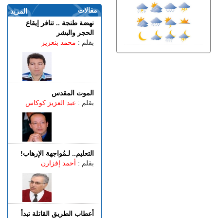
غرقا داخل بحيرة بمنطقة
مقالات
المزيد
الگوارت
نهضة طنجة .. تنافر إيقاع
الجمعة 07 غشت | 20:08
الحجر والبشر
باستخدام مفاتيح مزورة..
بقلم :
محمد بنعزيز
سرقة منازل تطيح بشخصين
في قبضة الشرطة
الجمعة 07 غشت | 18:49
طنجة.. العثور على جثة أربعيني
معلقة بواسطة حبل داخل غابة
الموت المقدس
بالكوارت
بقلم :
عبد العزيز كوكاس
الجمعة 07 غشت | 17:15
وصفتها بـ"المفبركة".. حركة
"جيل زد 212" تتبرأ من
منشورات تحرض على النزول
التعليم.. لـمُواجهة الإرهاب!
إلى الشارع
بقلم :
أحمد إفزارن
الجمعة 07 غشت | 14:52
تفوق الـ40 درجة.. المغرب
يواجه موجة حر
أعطاب الطريق القاتلة تبدأ