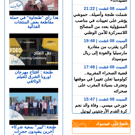
السيدات»
السبت 08 غشت | 21:22
شملت طنجة وأصيلة.. حموشي
هذا رأي "طنجاوة" في حملة
يؤشر على تعيينات في مناصب
مقاطعة بعض المنتجات
الغذائية
المسؤولية بعدد من المصالح
اللاممركزة للأمن الوطني
السبت 08 غشت | 19:48
أكرد يقترب من مغادرة
مارسيليا والعودة إلى ريال
سوسيداد
السبت 08 غشت | 17:48
طنجة : افتتاح مهرجان
قضية الصحراء المغربية..
اوروبا الشرق للفيلم
كولومبيا تعلن تغييرا في موقفها
الوثائقي
وتعترف بسيادة المغرب على
صحرائه
السبت 08 غشت | 15:47
خورخي ميسي.. وفاة والد نجم
كرة القدم الأرجنتيني ليونيل
ميسي عن عمر 68 عاما
تابعنا على فيسبوك
السبت 08 غشت | 14:49
طنجة:"ليير" بمعية شركاء
آخرين يشيدون حجرات
العرائـــش.. تصريحات