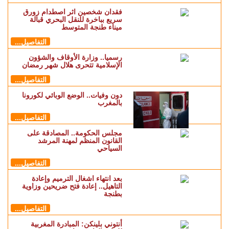
فقدان شخصين اثر اصطدام زورق
سريع بباخرة للنقل البحري قبالة
ميناء طنجة المتوسط
التفاصيل...
رسميا.. وزارة الأوقاف والشؤون
الإسلامية تتحرى هلال شهر رمضان
التفاصيل...
دون وفيات.. الوضع الوبائي لكورونا
بالمغرب
التفاصيل...
مجلس الحكومة.. المصادقة على
القانون المنظم لمهنة المرشد
السياحي
التفاصيل...
بعد انتهاء اشغال الترميم وإعادة
التاهيل.. إعادة فتح ضريحين وزاوية
بطنجة
التفاصيل...
أنتوني بلينكن: المبادرة المغربية