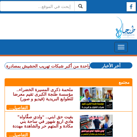
أخر الأخبار
+ إسبانيا.. تفكيك واحدة من أكبر شبكات تهريب الحشيش بمصادرة 10 أطنان واعتقال 57 شخصا (فيديو)
مجتمع
ملحمة ذكرى المسيرة الخضراء..
مؤسسة طنجة الكبرى تقيم معرضا
للطوابع البريدية (فيديو و صور)
التفاصيل...
بغيت حق ابني.. “ولدي صفَّاواه"
هادي اربع شهور في ساحة بني
مكادة و المتهم حر والشاهدة مهددة
التفاصيل...