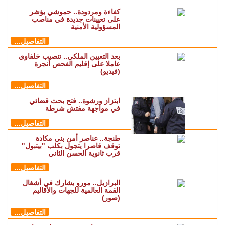
كفاءة ومردودة.. حموشي يؤشر
على تعيينات جديدة في مناصب
المسؤولية الأمنية
التفاصيل...
بعد التعيين الملكي.. تنصيب خلفاوي
عاملا على إقليم الفحص أنجرة
(فيديو)
التفاصيل...
ابتزاز ورشوة.. فتح بحث قضائي
في مواجهة مفتش شرطة
التفاصيل...
طنجة.. عناصر أمن بني مكادة
توقف قاصرا يتجول بكلب "بيتبول"
قرب ثانوية الحسن الثاني
التفاصيل...
البرازيل.. مورو يشارك في أشغال
القمة العالمية للجهات والأقاليم
(صور)
التفاصيل...