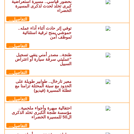
بحضور قياسي.. مسيرة استعراضية
كبرى تخلد لحدث لذكرى المسيرة
الخضراء
التفاصيل...
توفي إثر حادث أثناء أداء عمله..
حموشي يمنح ترقية استثنائية
لموظف أمن
التفاصيل...
طنجة.. مصدر أمني ينفي تسجيل
"عمليتي سرقة سيارة أو اعتراض
السبيل
التفاصيل...
معبر تارخال.. طوابير طويلة على
الحدود مع سبتة المحتلة تزامنا مع
عطلة المسيرة (فيديو)
التفاصيل...
احتفالية مبهرة وأجواء ملحمية..
مؤسسة طنجة الكبرى تخلد الذكرى
ال50 للمسيرة الخضراء
التفاصيل...