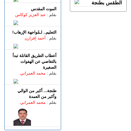
السبت 08 غشت | 19:48
الموت المقدس
أكرد يقترب من مغادرة
بقلم :
عبد العزيز كوكاس
مارسيليا والعودة إلى ريال
سوسيداد
التعليم.. لـمُواجهة الإرهاب!
السبت 08 غشت | 17:48
بقلم :
أحمد إفزارن
قضية الصحراء المغربية..
كولومبيا تعلن تغييرا في موقفها
وتعترف بسيادة المغرب على
أعطاب الطريق القاتلة تبدأ
صحرائه
بالتغاضي عن الهفوات
السبت 08 غشت | 15:47
الصغيرة
خورخي ميسي.. وفاة والد نجم
بقلم :
محمد العمراني
كرة القدم الأرجنتيني ليونيل
ميسي عن عمر 68 عاما
السبت 08 غشت | 14:49
طنجة... أكبر من الوالي
العرائـــش.. تصريحات
وأكبر من العمدة
واتهامات زائفة تورط مرشحة
بقلم :
محمد العمراني
للهجرة السرية
السبت 08 غشت | 12:40
طنجة.. حادث مروع بطريق
أحرارين ينهي حياة سائق سيارة