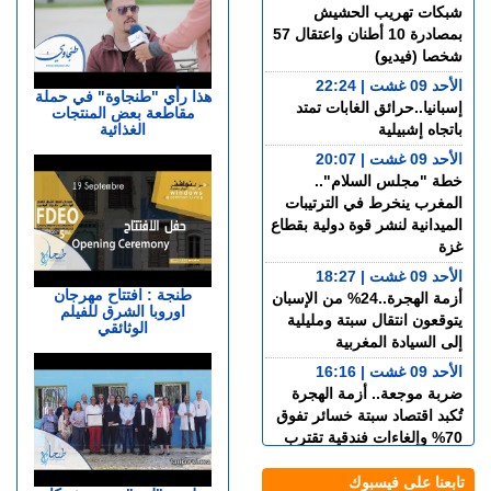
شبكات تهريب الحشيش
بمصادرة 10 أطنان واعتقال 57
شخصا (فيديو)
الأحد 09 غشت | 22:24
هذا رأي "طنجاوة" في حملة
إسبانيا..حرائق الغابات تمتد
مقاطعة بعض المنتجات
الغذائية
باتجاه إشبيلية
الأحد 09 غشت | 20:07
خطة "مجلس السلام"..
المغرب ينخرط في الترتيبات
الميدانية لنشر قوة دولية بقطاع
غزة
الأحد 09 غشت | 18:27
طنجة : افتتاح مهرجان
أزمة الهجرة..24% من الإسبان
اوروبا الشرق للفيلم
يتوقعون انتقال سبتة ومليلية
الوثائقي
إلى السيادة المغربية
الأحد 09 غشت | 16:16
ضربة موجعة.. أزمة الهجرة
تُكبد اقتصاد سبتة خسائر تفوق
70% وإلغاءات فندقية تقترب
من 100%
تابعنا على فيسبوك
الأحد 09 غشت | 14:32