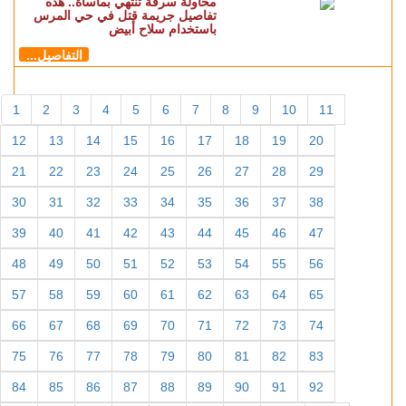
محاولة سرقة تنتهي بمأساة.. هذه
تفاصيل جريمة قتل في حي المرس
باستخدام سلاح أبيض
التفاصيل...
1
2
3
4
5
6
7
8
9
10
11
12
13
14
15
16
17
18
19
20
21
22
23
24
25
26
27
28
29
30
31
32
33
34
35
36
37
38
39
40
41
42
43
44
45
46
47
48
49
50
51
52
53
54
55
56
57
58
59
60
61
62
63
64
65
66
67
68
69
70
71
72
73
74
75
76
77
78
79
80
81
82
83
84
85
86
87
88
89
90
91
92