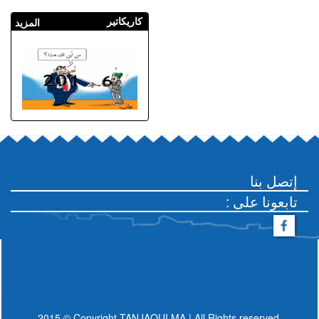
أجرة ويصيب آخرين بجروح
كاريكاتير
المزيد
إتصل بنا
: تابعونا على
2015 © Copyright TANJAOUI.MA | All Rights reserved.