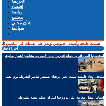
الجريمة
إقتصاد
رياضة
مجتمع
شأن محلي
سياسة
 طنجة وأصيلة.. حموشي يؤشر على تعيينات في مناصب المسؤولية بعدد
أخر الأخبار
استحسنها المواطنون.. حملة لتحرير الملك العمومي بشاطئ أشقار بطنجة
طنجة.. وفاة غامضة لسيدة بحي مرشان تستنفر عناصر الشرطة يوم العيد
إسبانيا..مقتل مغربية على يد زوجها قبل أن يسلم نفسه للشرطة