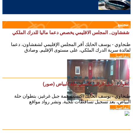
مجتمع
شفشاون.. المجلس الاقليمي يخصص دعما ماليا للدرك الملكي
طنجاوي - يوسف الحايك أقر المجلس الإقليمي لشفشاون، دعما
لفائدة سرية الدرك الملكي، على مستوى الإقليم. وصادق
التفاصيل...
تطوان.. جبل غرغيز يكتسي حلة البياض (صور)
طنجاوي - يوسف الحايك اكتست قمة جبل غرغيز، بتطوان حلة
البياض، بعد تسجيل تساقطات ثلجية. ونشر رواد مواقع
التفاصيل...