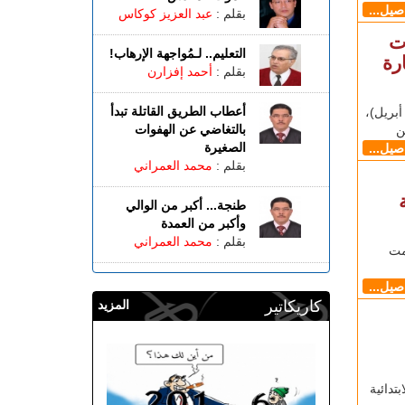
اصيل...
بقلم :
عبد العزيز كوكاس
ت
التعليم.. لـمُواجهة الإرهاب!
رة
بقلم :
أحمد إفزارن
أعطاب الطريق القاتلة تبدأ
جاوي أصيب ثلاثة أشخاص، مساء امس الثلاثاء (8 أبريل)،
بالتغاضي عن الهفوات
ن
الصغيرة
اصيل...
بقلم :
محمد العمراني
طنجة... أكبر من الوالي
وأكبر من العمدة
بقلم :
محمد العمراني
مت
اصيل...
كاريكاتير
المزيد
كمة الابتدائية