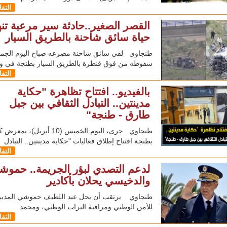
التف
القصر الصغير..حادثة سير مرعبة تن
حياة سائق شاحنة بالطريق السيار
طنجاوي لقي سائق شاحنة مصرعه صباح اليوم الجمعة
سقوطه من فوق قنطرة بالطريق السيار بطنجة في وا
التف
بالفيديو.. افتتاح تظاهرة "حكاية
مدينتين.. التبادل الثقافي بين جبل
طارق - طنجة"
طنجاوي جرى، اليوم الخميس (10 أبريل)، ب
بطنجة افتتاح إطلاق فعاليات "حكاية مدينتين.. التبادل
التف
لدعم التصدي لبؤر الجريمة.. حموش
والدخيسي يحلان بأكادير
طنجاوي يرتقب أن يحل عبد اللطيف حموشي المدير 
للأمن الوطني ومراقبة التراب الوطني، ومحمد
التف