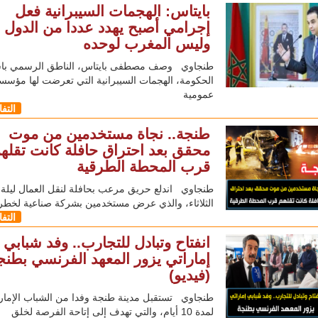
بايتاس: الهجمات السيبرانية فعل
إجرامي أصبح يهدد عددا من الدول
وليس المغرب لوحده
طنجاوي وصف مصطفى بايتاس، الناطق الرسمي با
الحكومة، الهجمات السيبرانية التي تعرضت لها مؤسس
عمومية
التف
طنجة.. نجاة مستخدمين من موت
محقق بعد احتراق حافلة كانت تقله
قرب المحطة الطرقية
طنجاوي اندلع حريق مرعب بحافلة لنقل العمال ليلة
الثلاثاء، والذي عرض مستخدمين بشركة صناعية لخطر
التف
انفتاح وتبادل للتجارب.. وفد شبابي
إماراتي يزور المعهد الفرنسي بطنج
(فيديو)
طنجاوي تستقبل مدينة طنجة وفدا من الشباب الإمار
لمدة 10 أيام، والتي تهدف إلى إتاحة الفرصة لخلق