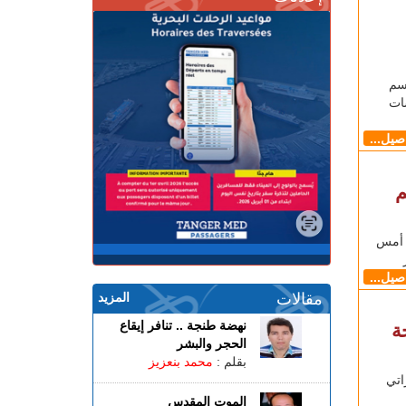
سم
ات
اصيل...
م
 أمس
اصيل...
مقالات
المزيد
نهضة طنجة .. تنافر إيقاع
ة
الحجر والبشر
بقلم :
محمد بنعزيز
اتي
الموت المقدس