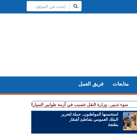
متابعات
فريق العمل
دبير.. وزارة النقل تتسبب في أزمة طوابير السيارات أمام مراكز الفحص التقني 
استحسنها المواطنون.. حملة لتحرير
الملك العمومي بشاطئ أشقار
بطنجة