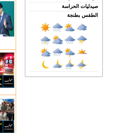
فرنســـا.. موجة الحر المستمرة ترفع خطر
صيدليات الحراسة
اندلاع حرائق الغابات إلى أعلى مستوى
الخميس 06 غشت | 18:06
الطقس بطنجة
الربـــاط.. تفاصيل ترؤس إنفانتينو اجتماعا
لقيادة الفيفا
الخميس 06 غشت | 14:10
مهنيو الطاكسيات غاضبون بعد إدانة خمسة
سائقين نقلوا أشخاصا لمعبر باب سبتة
الخميس 06 غشت | 12:28
بيان توضيحي.. مندوبية السجون تدحض
مزاعم بشأن غياب طبيب السجن