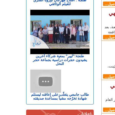
للفيلم الوثائقي
اصيل...
هي
، بعد
قعة
اصيل...
طنجة:"ليير" بمعية شركاء آخرين
يشيدون حجرات دراسية بجماعة حجر
النحل
معرض كينت،
اصيل...
ي
طالب جامعي يتغلّب على إعاقته ليستلم
شهادة تخرّجه مشياً بمساعدة صديقته
العام
اصيل...
إعلانات