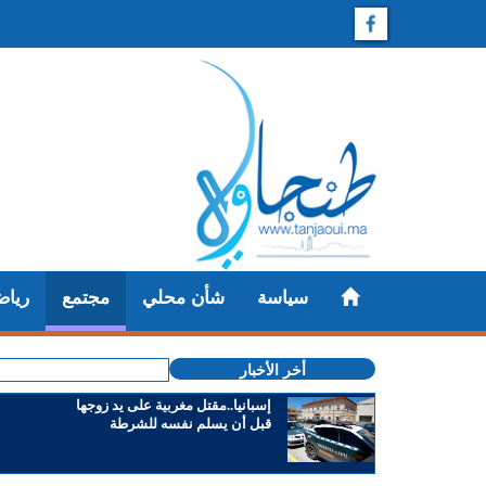
سياسة
شأن محلي
مجتمع
رياض
أخر الأخبار
إسبانيا..مقتل مغربية على يد زوجها
قبل أن يسلم نفسه للشرطة