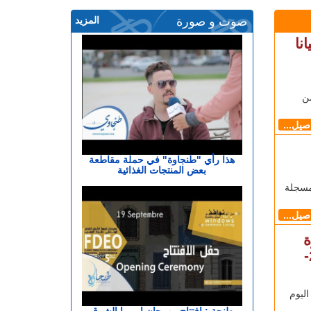
صوت و صورة
المزيد
نا
من
اصيل...
هذا رأي "طنجاوة" في حملة مقاطعة
بعض المنتجات الغذائية
مسجلة
اصيل...
ة
الثانية برسم السنة التشريعية 2024-
ليوم
طنجة : افتتاح مهرجان اوروبا الشرق