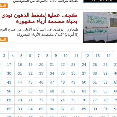
بطنجة مراسم تأدية مجموعة من المفوضيين
التف
طنجة.. عملية لشفط الدهون تودي
بحياة مصممة أزياء مشهورة
طنجاوي توفيت، في الساعات الأولى من صباح اليوم ا
(9 أبريل) "فنة"، مصصمة الأزياء المعروفة
التف
3
4
5
6
7
8
9
10
11
12
13
14
6
17
18
19
20
21
22
23
24
25
26
2
9
30
31
32
33
34
35
36
37
38
39
4
2
43
44
45
46
47
48
49
50
51
52
5
5
56
57
58
59
60
61
62
63
64
65
6
8
69
70
71
72
73
74
75
76
77
78
7
1
82
83
84
85
86
87
88
89
90
91
9