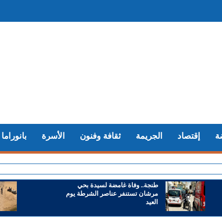
ة
إقتصاد
الجريمة
ثقافة وفنون
الأسرة
بانوراما
+ سوء ت
طنجة.. وفاة غامضة لسيدة بحي
مرشان تستنفر عناصر الشرطة يوم
العيد