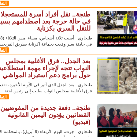
التف
طنجة.. نقل أفراد أسرة للمستعجلا
في حالة حرجة بعد اصطدامهم بسيا
للنقل السري بكزناية
طن
في حادثة سير وقعت بجماعة اكزناية بطريق الفريحيي
التف
بعد الجدل.. فرق الأغلبية بمجلس
النواب تتجه لإجراء مهمة استطلاعية
حول برامج دعم استيراد المواشي
طنجاوي بعد الجدل الذي أثير في الآونة الأخيرة، تقد
فرق الأغلبية بمجلس النواب بطلب إلى رئيس لجنة
التف
طنجة.. دفعة جديدة من المفوضيين
القضائيين يؤدون اليمين القانونية
(فيديو)
طنجاوي جرت، اليوم الأربعاء (9 أبريل)، بالمح