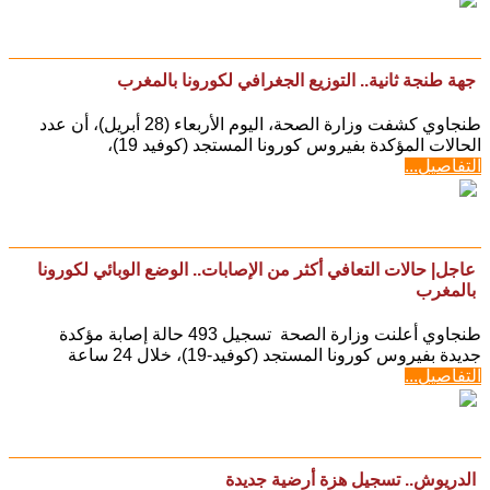
التفاصيل...
جهة طنجة ثانية.. التوزيع الجغرافي لكورونا بالمغرب
طنجاوي كشفت وزارة الصحة، اليوم الأربعاء (28 أبريل)، أن عدد
الحالات المؤكدة بفيروس كورونا المستجد (كوفيد 19)،
التفاصيل...
عاجل| حالات التعافي أكثر من الإصابات.. الوضع الوبائي لكورونا
بالمغرب
طنجاوي أعلنت وزارة الصحة تسجيل 493 حالة إصابة مؤكدة
جديدة بفيروس كورونا المستجد (كوفيد-19)، خلال 24 ساعة
التفاصيل...