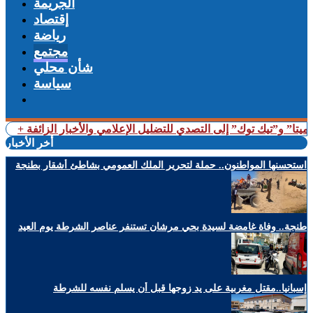
الجريمة
إقتصاد
رياضة
مجتمع
شأن محلي
سياسة
“ميتا” و”تيك توك” إلى التصدي للتضليل الإعلامي والأخبار الزائفة
أخر الأخبار
استحسنها المواطنون.. حملة لتحرير الملك العمومي بشاطئ أشقار بطنجة
طنجة.. وفاة غامضة لسيدة بحي مرشان تستنفر عناصر الشرطة يوم العيد
إسبانيا..مقتل مغربية على يد زوجها قبل أن يسلم نفسه للشرطة