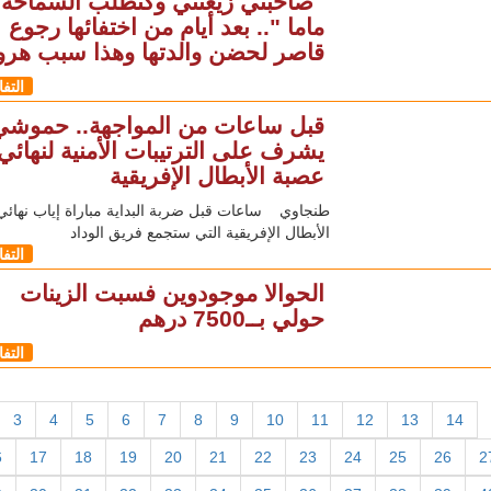
"صاحبتي زيغتني وكنطلب السماحة
ماما ".. بعد أيام من اختفائها رجوع
قاصر لحضن والدتها وهذا سبب هروب
التف
قبل ساعات من المواجهة.. حموشي
يشرف على الترتيبات الأمنية لنهائي
عصبة الأبطال الإفريقية
طنجاوي ساعات قبل ضربة البداية مباراة إياب نهائ
الأبطال الإفريقية التي ستجمع فريق الوداد
التف
الحوالا موجودوين فسبت الزينات
حولي بــ7500 درهم
التف
3
4
5
6
7
8
9
10
11
12
13
14
6
17
18
19
20
21
22
23
24
25
26
2