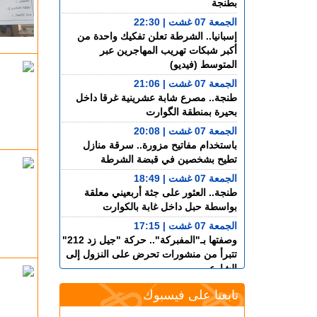
بطنجة
الجمعة 07 غشت | 22:30
إسبانيا.. الشرطة تعلن تفكيك واحدة من
أكبر شبكات تهريب المهاجرين عبر
المتوسط (فيديو)
الجمعة 07 غشت | 21:06
طنجة.. مصرع شابة عشرينية غرقا داخل
بحيرة بمنطقة الگوارت
الجمعة 07 غشت | 20:08
باستخدام مفاتيح مزورة.. سرقة منازل
تطيح بشخصين في قبضة الشرطة
الجمعة 07 غشت | 18:49
طنجة.. العثور على جثة أربعيني معلقة
بواسطة حبل داخل غابة بالكوارت
الجمعة 07 غشت | 17:15
وصفتها بـ"المفبركة".. حركة "جيل زد 212"
تتبرأ من منشورات تحرض على النزول إلى
الشارع
الجمعة 07 غشت | 14:52
تابعنا على فيسبوك
تفوق الـ40 درجة.. المغرب يواجه موجة حر