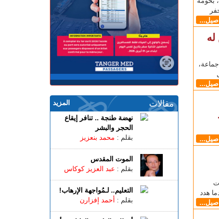
 بحومة
فر
اصيل...
له
ماعة،
اصيل...
مقالات
المزيد
نهضة طنجة .. تنافر إيقاع
الحجر والبشر
بقلم :
محمد بنعزيز
اصيل...
الموت المقدس
بقلم :
عبد العزيز كوكاس
ت
التعليم.. لـمُواجهة الإرهاب!
ما هدد
بقلم :
أحمد إفزارن
اصيل...