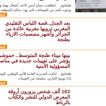
طنجاوي انطلقت، صباح أمس الاحد، أشغال تهيئة وا
بوحوت للحد من الفيضانات التي تهدد ساكنة المنطقة،
التف
بعد الجدل..قصة اللباس التقليدي
المغربي ترويها مغربية عائدة من
الجزائر وأشهر مصصمات الازياء
بطنجة
التف
بينها ميناء طنجة المتوسط.. حموش
يؤشر على تعيينات جديدة في منا
المسؤولية الأمنية
طنجاوي أعلنت المديرية العامة للأمن الوطني، اليوم 
(11 يونيو) الجاري، سلسلة من التعيينات
التف
163 ألف شخص يزورون أروقة
المعرض الدولي للنشر والكتاب
بالرباط