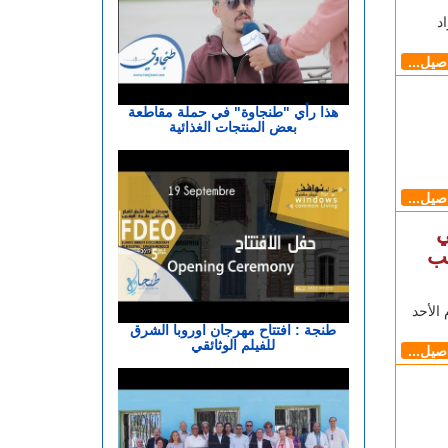
د
اصيل...
هذا رأي "طنجاوة" في حملة مقاطعة
بعض المنتجات الغذائية
اصيل...
ي
صب
الأحد
طنجة : افتتاح مهرجان اوروبا الشرق
للفيلم الوثائقي
اصيل...