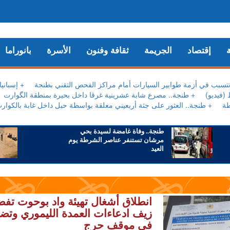
إقتصاد
الجريمة
ثقافة وفنون
الأسرة
بانوراما
قل تتسبب في أزمة طوابير السيارات أمام مراكز الفحص التقني بطنجة
+ إسباني
(فيديو)
+ طنجة.. مصرع شابة عشرينية غرقا داخل بحيرة بمنطقة الگوارت
طة
+ طنجة.. العثور على جثة أربعيني معلقة بواسطة حبل داخل غابة بالكوار
طنجة.. وفاة غامضة لسيدة بحي
مرشان تستنفر عناصر الشرطة يوم
العيد
انطلاق أشغال تهيئة واد بوحوت تف
زيف ادعاءات العمدة الليموري وتض
في موقف حرج