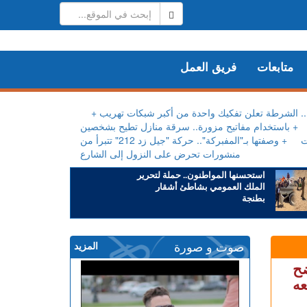
متابعات
فريق العمل
ا.. الشرطة تعلن تفكيك واحدة من أكبر شبكات تهريب
+ باستخدام مفاتيح مزورة.. سرقة منازل تطيح بشخصين
ت
+ وصفتها بـ"المفبركة".. حركة "جيل زد 212" تتبرأ من
منشورات تحرض على النزول إلى الشارع
استحسنها المواطنون.. حملة لتحرير
الملك العمومي بشاطئ أشقار
بطنجة
صوت و صورة
المزيد
ضح
عه