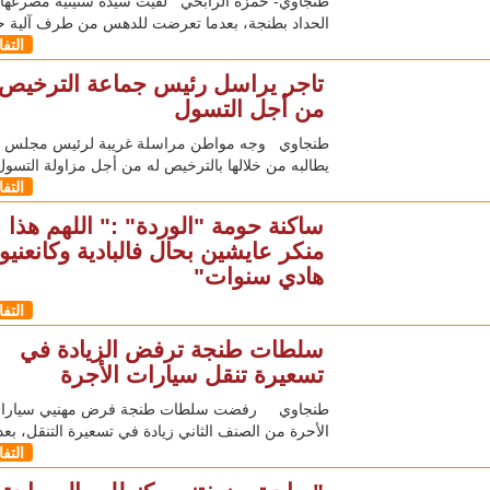
طنجاوي- حمزة الرابحي لقيت سيدة ستينية مصرعها،
الحداد بطنجة، بعدما تعرضت للدهس من طرف آلية ح
التف
تاجر يراسل رئيس جماعة الترخيص 
من أجل التسول
طنجاوي وجه مواطن مراسلة غريبة لرئيس مجلس ج
يطالبه من خلالها بالترخيص له من أجل مزاولة التسول
التف
ساكنة حومة "الوردة" :" اللهم هذا
منكر عايشين بحال فالبادية وكانعنيو
هادي سنوات"
التف
سلطات طنجة ترفض الزيادة في
تسعيرة تنقل سيارات الأجرة
طنجاوي رفضت سلطات طنجة فرض مهنيي سيارا
الأحرة من الصنف الثاني زيادة في تسعيرة التنقل، بعد
التف