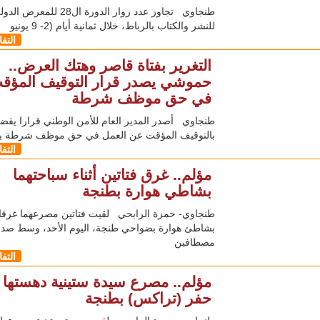
طنجاوي تجاوز عدد زوار الدورة ال28 للمعرض ا
للنشر والكتاب بالرباط، خلال ثمانية أيام (2- 9 يونيو
التف
التغرير بفتاة قاصر وهتك العرض..
حموشي يصدر قرار التوقيف المؤق
في حق موظف شرطة
طنجاوي أصدر المدير العام للأمن الوطني قرارا يقض
بالتوقيف المؤقت عن العمل في حق موظف شرطة ي
التف
مؤلم.. غرق فتاتين أثناء سباحتهما
بشاطي هوارة بطنجة
طنجاوي- حمزة الرابحي لقيت فتاتين مصرعهما غرقا
بشاطئ هوارة بضواحي طنجة، اليوم الأحد، وسط صد
مصطافين
التف
مؤلم.. مصرع سيدة ستينية دهستها آ
حفر (تراكس) بطنجة