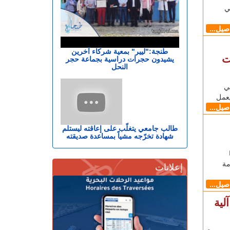
لدولي
اصيل...
طنجة:"ليير" بمعية شركاء آخرين
ت
يشيدون حجرات دراسية بجماعة حجر
النحل
ي
عمل
اصيل...
طالب جامعي يتغلّب على إعاقته ليستلم
شهادة تخرّجه مشياً بمساعدة صديقته
مة
إعلانات
اصيل...
لية