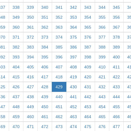
337
338
339
340
341
342
343
344
345
3
348
349
350
351
352
353
354
355
356
3
359
360
361
362
363
364
365
366
367
3
370
371
372
373
374
375
376
377
378
3
381
382
383
384
385
386
387
388
389
3
392
393
394
395
396
397
398
399
400
4
403
404
405
406
407
408
409
410
411
4
414
415
416
417
418
419
420
421
422
4
425
426
427
428
429
430
431
432
433
4
436
437
438
439
440
441
442
443
444
4
447
448
449
450
451
452
453
454
455
4
458
459
460
461
462
463
464
465
466
4
469
470
471
472
473
474
475
476
477
4